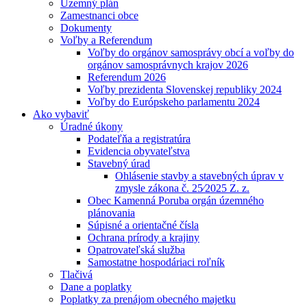
Územný plán
Zamestnanci obce
Dokumenty
Voľby a Referendum
Voľby do orgánov samosprávy obcí a voľby do
orgánov samosprávnych krajov 2026
Referendum 2026
Voľby prezidenta Slovenskej republiky 2024
Voľby do Európskeho parlamentu 2024
Ako vybaviť
Úradné úkony
Podateľňa a registratúra
Evidencia obyvateľstva
Stavebný úrad
Ohlásenie stavby a stavebných úprav v
zmysle zákona č. 25⁄2025 Z. z.
Obec Kamenná Poruba orgán územného
plánovania
Súpisné a orientačné čísla
Ochrana prírody a krajiny
Opatrovateľská služba
Samostatne hospodáriaci roľník
Tlačivá
Dane a poplatky
Poplatky za prenájom obecného majetku