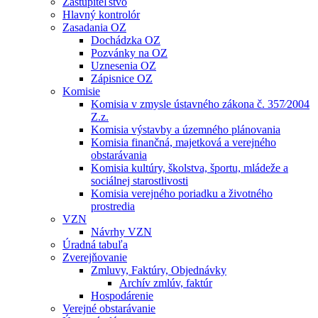
Zastupiteľstvo
Hlavný kontrolór
Zasadania OZ
Dochádzka OZ
Pozvánky na OZ
Uznesenia OZ
Zápisnice OZ
Komisie
Komisia v zmysle ústavného zákona č. 357⁄2004
Z.z.
Komisia výstavby a územného plánovania
Komisia finančná, majetková a verejného
obstarávania
Komisia kultúry, školstva, športu, mládeže a
sociálnej starostlivosti
Komisia verejného poriadku a životného
prostredia
VZN
Návrhy VZN
Úradná tabuľa
Zverejňovanie
Zmluvy, Faktúry, Objednávky
Archív zmlúv, faktúr
Hospodárenie
Verejné obstarávanie