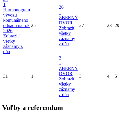
1
26
Harmonogram
1
vývozu
ZBERNÝ
komunálneho
DVOR
odpadu na rok
25
27
28
29
Zobraziť
2026
všetky
Zobraziť
záznamy
všetky
z dňa
záznamy z
dňa
2
1
ZBERNÝ
DVOR
31
1
3
4
5
Zobraziť
všetky
záznamy
z dňa
Voľby a referendum