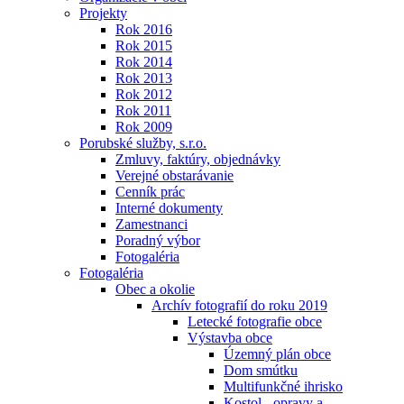
Projekty
Rok 2016
Rok 2015
Rok 2014
Rok 2013
Rok 2012
Rok 2011
Rok 2009
Porubské služby, s.r.o.
Zmluvy, faktúry, objednávky
Verejné obstarávanie
Cenník prác
Interné dokumenty
Zamestnanci
Poradný výbor
Fotogaléria
Fotogaléria
Obec a okolie
Archív fotografií do roku 2019
Letecké fotografie obce
Výstavba obce
Územný plán obce
Dom smútku
Multifunkčné ihrisko
Kostol - opravy a