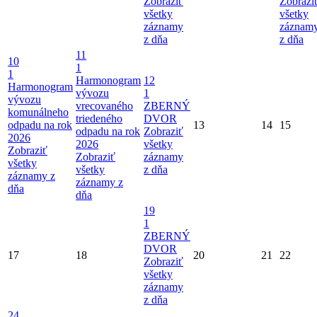
Zobraziť
Zobrazi
všetky
všetky
záznamy
záznam
z dňa
z dňa
11
10
1
1
Harmonogram
12
Harmonogram
vývozu
1
vývozu
vrecovaného
ZBERNÝ
komunálneho
triedeného
DVOR
odpadu na rok
13
14
15
odpadu na rok
Zobraziť
2026
2026
všetky
Zobraziť
Zobraziť
záznamy
všetky
všetky
z dňa
záznamy z
záznamy z
dňa
dňa
19
1
ZBERNÝ
DVOR
17
18
20
21
22
Zobraziť
všetky
záznamy
z dňa
24