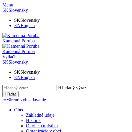
Menu
SK
Slovensky
SK
Slovensky
EN
English
Kamenná Poruba
Kamenná Poruba
Vytlačiť
SK
Slovensky
SK
Slovensky
EN
English
Hľadaný výraz
Hľadať
rozšírené vyhľadávanie
Obec
Základné údaje
História
Okolie a turistika
Organizácie v obci