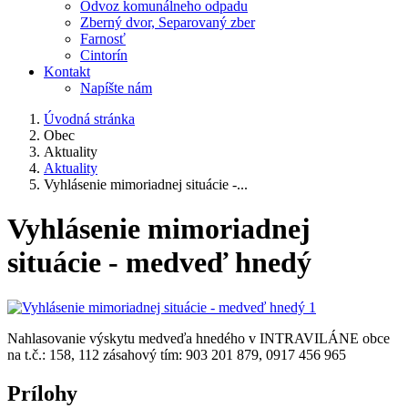
Odvoz komunálneho odpadu
Zberný dvor, Separovaný zber
Farnosť
Cintorín
Kontakt
Napíšte nám
Úvodná stránka
Obec
Aktuality
Aktuality
Vyhlásenie mimoriadnej situácie -...
Vyhlásenie mimoriadnej
situácie - medveď hnedý
Nahlasovanie výskytu medveďa hnedého v INTRAVILÁNE obce
na t.č.: 158, 112 zásahový tím: 903 201 879, 0917 456 965
Prílohy