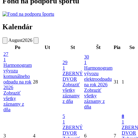
Fond na podporu športu
Kalendár
August
2026
Po
Ut
St
Št
Pia
So
27
30
1
29
1
Harmonogram
1
Harmonogram
vývozu
ZBERNÝ
vývozu
komunálneho
DVOR
elektroodpadu
odpadu na rok
28
31
1
Zobraziť
na rok 2026
2026
všetky
Zobraziť
Zobraziť
záznamy
všetky
všetky
z dňa
záznamy z
záznamy z
dňa
dňa
5
8
1
1
ZBERNÝ
ZBER
DVOR
DVOR
3
4
6
7