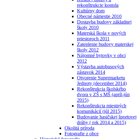
rekonštrukcie kostola
Kultúrny dom
Obecné námestie 2010
Dostavba budovy základnej
školy 2010
Materská škola v nových
priestoroch 2011
Zateplenie budovy materskej
školy 2012
Nájomné bytovky v obci
2012
Výstavba autobusových
zástavok 2014
Otvorenie Supermarketu
Jednoty (december 2014)
Rekonštrukcia školského
dvora v ZŠ s MŠ (apríl-jún
2015)
Rekonštrukcia miestných
komunikácií (júl 2015)
Budovanie hasičskej športovej
dráhy ( rok 2014 a 2015)
Okolitá príroda
Fotografie z obce