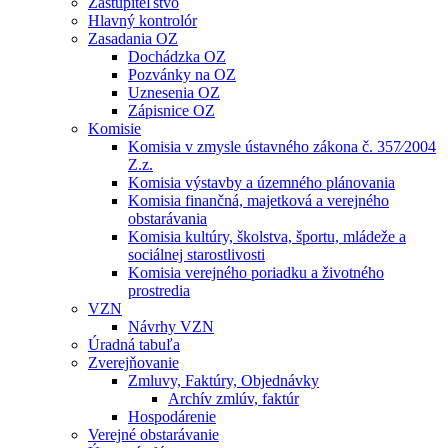
Zastupiteľstvo
Hlavný kontrolór
Zasadania OZ
Dochádzka OZ
Pozvánky na OZ
Uznesenia OZ
Zápisnice OZ
Komisie
Komisia v zmysle ústavného zákona č. 357⁄2004
Z.z.
Komisia výstavby a územného plánovania
Komisia finančná, majetková a verejného
obstarávania
Komisia kultúry, školstva, športu, mládeže a
sociálnej starostlivosti
Komisia verejného poriadku a životného
prostredia
VZN
Návrhy VZN
Úradná tabuľa
Zverejňovanie
Zmluvy, Faktúry, Objednávky
Archív zmlúv, faktúr
Hospodárenie
Verejné obstarávanie