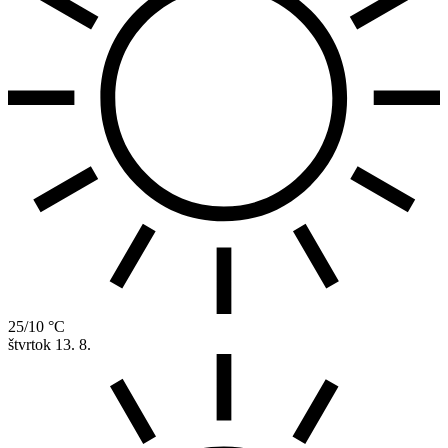
25/10 °C
štvrtok
13. 8.