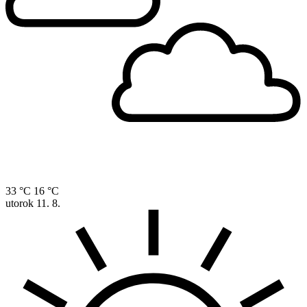
33 °C
16 °C
utorok
11. 8.