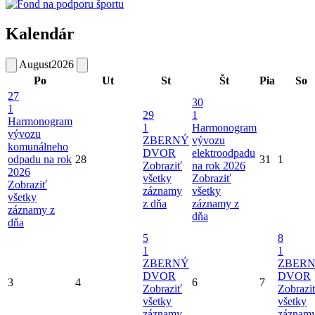
Kalendár
August
2026
Po
Ut
St
Št
Pia
So
27
30
1
29
1
Harmonogram
1
Harmonogram
vývozu
ZBERNÝ
vývozu
komunálneho
DVOR
elektroodpadu
odpadu na rok
28
31
1
Zobraziť
na rok 2026
2026
všetky
Zobraziť
Zobraziť
záznamy
všetky
všetky
z dňa
záznamy z
záznamy z
dňa
dňa
5
8
1
1
ZBERNÝ
ZBER
DVOR
DVOR
3
4
6
7
Zobraziť
Zobrazi
všetky
všetky
záznamy
záznam