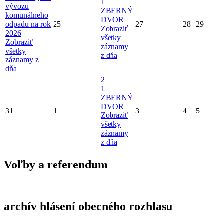
1
vývozu
ZBERNÝ
komunálneho
DVOR
odpadu na rok
25
27
28
29
Zobraziť
2026
všetky
Zobraziť
záznamy
všetky
z dňa
záznamy z
dňa
2
1
ZBERNÝ
DVOR
31
1
3
4
5
Zobraziť
všetky
záznamy
z dňa
Voľby a referendum
archív hlásení obecného rozhlasu