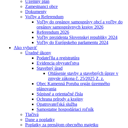
Územný plán
Zamestnanci obce
Dokumenty
Voľby a Referendum
Voľby do orgánov samosprávy obcí a voľby do
orgánov samosprávnych krajov 2026
Referendum 2026
Voľby prezidenta Slovenskej republiky 2024
Voľby do Európskeho parlamentu 2024
Ako vybaviť
Úradné úkony
Podateľňa a registratúra
Evidencia obyvateľstva
Stavebný úrad
Ohlásenie stavby a stavebných úprav v
zmysle zákona č. 25⁄2025 Z. z.
Obec Kamenná Poruba orgán územného
plánovania
Súpisné a orientačné čísla
Ochrana prírody a krajiny
Opatrovateľská služba
Samostatne hospodáriaci roľník
Tlačivá
Dane a poplatky
Poplatky za prenájom obecného majetku