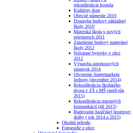
rekonštrukcie kostola
Kultúrny dom
Obecné námestie 2010
Dostavba budovy základnej
školy 2010
Materská škola v nových
priestoroch 2011
Zateplenie budovy materskej
školy 2012
Nájomné bytovky v obci
2012
Výstavba autobusových
zástavok 2014
Otvorenie Supermarketu
Jednoty (december 2014)
Rekonštrukcia školského
dvora v ZŠ s MŠ (apríl-jún
2015)
Rekonštrukcia miestných
komunikácií (júl 2015)
Budovanie hasičskej športovej
dráhy ( rok 2014 a 2015)
Okolitá príroda
Fotografie z obce