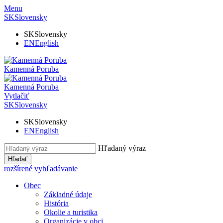
Menu
SK
Slovensky
SK
Slovensky
EN
English
Kamenná Poruba
Kamenná Poruba
Vytlačiť
SK
Slovensky
SK
Slovensky
EN
English
Hľadaný výraz
Hľadať
rozšírené vyhľadávanie
Obec
Základné údaje
História
Okolie a turistika
Organizácie v obci