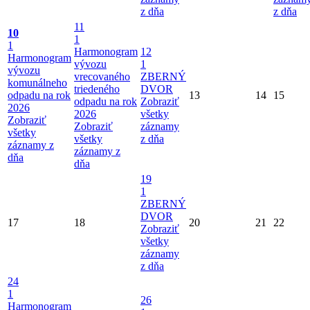
z dňa
z dňa
11
10
1
1
Harmonogram
12
Harmonogram
vývozu
1
vývozu
vrecovaného
ZBERNÝ
komunálneho
triedeného
DVOR
odpadu na rok
13
14
15
odpadu na rok
Zobraziť
2026
2026
všetky
Zobraziť
Zobraziť
záznamy
všetky
všetky
z dňa
záznamy z
záznamy z
dňa
dňa
19
1
ZBERNÝ
DVOR
17
18
20
21
22
Zobraziť
všetky
záznamy
z dňa
24
1
26
Harmonogram