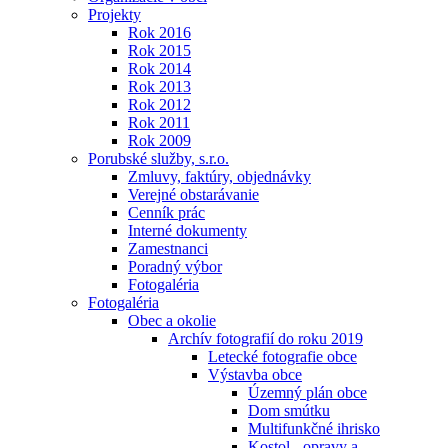
Projekty
Rok 2016
Rok 2015
Rok 2014
Rok 2013
Rok 2012
Rok 2011
Rok 2009
Porubské služby, s.r.o.
Zmluvy, faktúry, objednávky
Verejné obstarávanie
Cenník prác
Interné dokumenty
Zamestnanci
Poradný výbor
Fotogaléria
Fotogaléria
Obec a okolie
Archív fotografií do roku 2019
Letecké fotografie obce
Výstavba obce
Územný plán obce
Dom smútku
Multifunkčné ihrisko
Kostol - opravy a