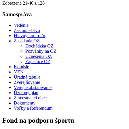
Zobrazené
21
-
40
z 126
Samospráva
Vedenie
Zastupiteľstvo
Hlavný kontrolór
Zasadania OZ
Dochádzka OZ
Pozvánky na OZ
Uznesenia OZ
Zápisnice OZ
Komisie
VZN
Úradná tabuľa
Zverejňovanie
Verejné obstarávanie
Územný plán
Zamestnanci obce
Dokumenty
Voľby a Referendum
Fond na podporu športu