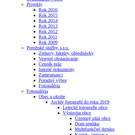
Projekty
Rok 2016
Rok 2015
Rok 2014
Rok 2013
Rok 2012
Rok 2011
Rok 2009
Porubské služby, s.r.o.
Zmluvy, faktúry, objednávky
Verejné obstarávanie
Cenník prác
Interné dokumenty
Zamestnanci
Poradný výbor
Fotogaléria
Fotogaléria
Obec a okolie
Archív fotografií do roku 2019
Letecké fotografie obce
Výstavba obce
Územný plán obce
Dom smútku
Multifunkčné ihrisko
Kostol - opravy a