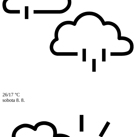
26/17 °C
sobota
8. 8.