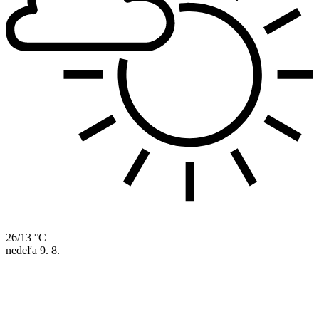
26/13 °C
nedeľa
9. 8.