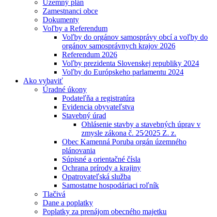
Územný plán
Zamestnanci obce
Dokumenty
Voľby a Referendum
Voľby do orgánov samosprávy obcí a voľby do
orgánov samosprávnych krajov 2026
Referendum 2026
Voľby prezidenta Slovenskej republiky 2024
Voľby do Európskeho parlamentu 2024
Ako vybaviť
Úradné úkony
Podateľňa a registratúra
Evidencia obyvateľstva
Stavebný úrad
Ohlásenie stavby a stavebných úprav v
zmysle zákona č. 25⁄2025 Z. z.
Obec Kamenná Poruba orgán územného
plánovania
Súpisné a orientačné čísla
Ochrana prírody a krajiny
Opatrovateľská služba
Samostatne hospodáriaci roľník
Tlačivá
Dane a poplatky
Poplatky za prenájom obecného majetku