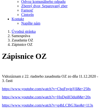
Odvoz komunálneho odpadu
Zberný dvor, Separovaný zber
Farnosť
Cintorín
Kontakt
Napíšte nám
Úvodná stránka
Samospráva
Zasadania OZ
Zápisnice OZ
Zápisnice OZ
Vidozáznam z 22. riadneho zasadnutia OZ zo dňa 11.12.2020 -
3. časti
https://www.youtube.com/watch?v=CbqFnyipViI&t=258s
https://www.youtube.com/watch?v=HnDgiH3dui8&t=20s
https://www.youtube.com/watch?v=q4hLCBG3lao&t=113s