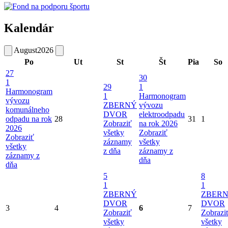
Kalendár
August
2026
Po
Ut
St
Št
Pia
So
27
30
1
29
1
Harmonogram
1
Harmonogram
vývozu
ZBERNÝ
vývozu
komunálneho
DVOR
elektroodpadu
odpadu na rok
28
31
1
Zobraziť
na rok 2026
2026
všetky
Zobraziť
Zobraziť
záznamy
všetky
všetky
z dňa
záznamy z
záznamy z
dňa
dňa
5
8
1
1
ZBERNÝ
ZBER
DVOR
DVOR
3
4
6
7
Zobraziť
Zobrazi
všetky
všetky