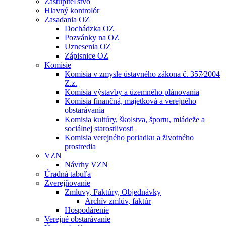
Zastupiteľstvo
Hlavný kontrolór
Zasadania OZ
Dochádzka OZ
Pozvánky na OZ
Uznesenia OZ
Zápisnice OZ
Komisie
Komisia v zmysle ústavného zákona č. 357⁄2004
Z.z.
Komisia výstavby a územného plánovania
Komisia finančná, majetková a verejného
obstarávania
Komisia kultúry, školstva, športu, mládeže a
sociálnej starostlivosti
Komisia verejného poriadku a životného
prostredia
VZN
Návrhy VZN
Úradná tabuľa
Zverejňovanie
Zmluvy, Faktúry, Objednávky
Archív zmlúv, faktúr
Hospodárenie
Verejné obstarávanie