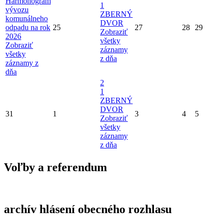
Harmonogram
1
vývozu
ZBERNÝ
komunálneho
DVOR
odpadu na rok
25
27
28
29
Zobraziť
2026
všetky
Zobraziť
záznamy
všetky
z dňa
záznamy z
dňa
2
1
ZBERNÝ
DVOR
31
1
3
4
5
Zobraziť
všetky
záznamy
z dňa
Voľby a referendum
archív hlásení obecného rozhlasu