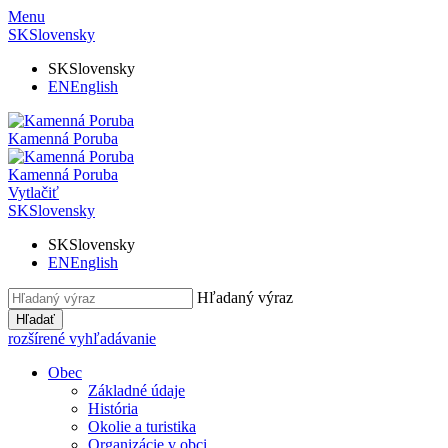
Menu
SK
Slovensky
SK
Slovensky
EN
English
Kamenná Poruba
Kamenná Poruba
Vytlačiť
SK
Slovensky
SK
Slovensky
EN
English
Hľadaný výraz
Hľadať
rozšírené vyhľadávanie
Obec
Základné údaje
História
Okolie a turistika
Organizácie v obci