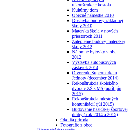
rekonštrukcie kostola
Kultúrny dom
Obecné námestie 2010
Dostavba budovy základnej
školy 2010
Materská škola v nových
priestoroch 2011
Zateplenie budovy materskej
školy 2012
Nájomné bytovky v obci
2012
Výstavba autobusových
zástavok 2014
Otvorenie Supermarketu
Jednoty (december 2014)
Rekonštrukcia školského
dvora v ZŠ s MŠ (apríl-jún
2015)
Rekonštrukcia miestných
komunikácií (júl 2015)
Budovanie hasičskej športovej
dráhy ( rok 2014 a 2015)
Okolitá príroda
Fotografie z obce