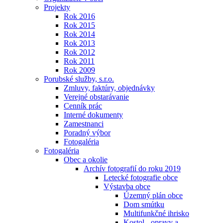
Projekty
Rok 2016
Rok 2015
Rok 2014
Rok 2013
Rok 2012
Rok 2011
Rok 2009
Porubské služby, s.r.o.
Zmluvy, faktúry, objednávky
Verejné obstarávanie
Cenník prác
Interné dokumenty
Zamestnanci
Poradný výbor
Fotogaléria
Fotogaléria
Obec a okolie
Archív fotografií do roku 2019
Letecké fotografie obce
Výstavba obce
Územný plán obce
Dom smútku
Multifunkčné ihrisko
Kostol - opravy a