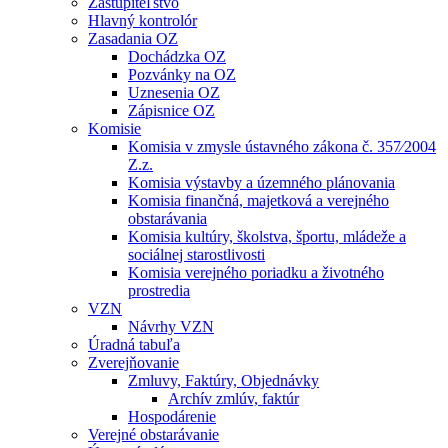
Zastupiteľstvo
Hlavný kontrolór
Zasadania OZ
Dochádzka OZ
Pozvánky na OZ
Uznesenia OZ
Zápisnice OZ
Komisie
Komisia v zmysle ústavného zákona č. 357⁄2004
Z.z.
Komisia výstavby a územného plánovania
Komisia finančná, majetková a verejného
obstarávania
Komisia kultúry, školstva, športu, mládeže a
sociálnej starostlivosti
Komisia verejného poriadku a životného
prostredia
VZN
Návrhy VZN
Úradná tabuľa
Zverejňovanie
Zmluvy, Faktúry, Objednávky
Archív zmlúv, faktúr
Hospodárenie
Verejné obstarávanie