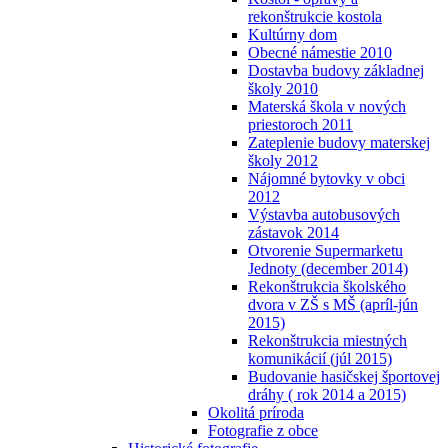
rekonštrukcie kostola
Kultúrny dom
Obecné námestie 2010
Dostavba budovy základnej
školy 2010
Materská škola v nových
priestoroch 2011
Zateplenie budovy materskej
školy 2012
Nájomné bytovky v obci
2012
Výstavba autobusových
zástavok 2014
Otvorenie Supermarketu
Jednoty (december 2014)
Rekonštrukcia školského
dvora v ZŠ s MŠ (apríl-jún
2015)
Rekonštrukcia miestných
komunikácií (júl 2015)
Budovanie hasičskej športovej
dráhy ( rok 2014 a 2015)
Okolitá príroda
Fotografie z obce