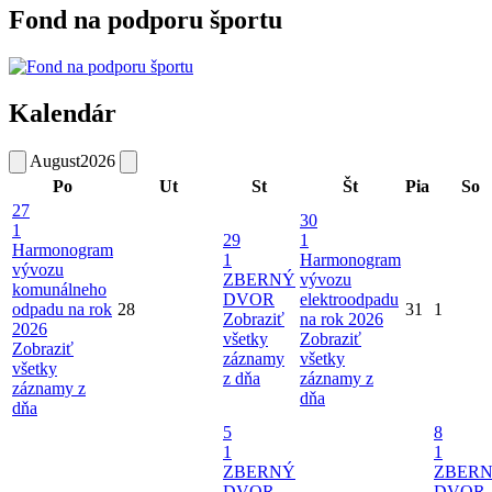
Fond na podporu športu
Kalendár
August
2026
Po
Ut
St
Št
Pia
So
27
30
1
29
1
Harmonogram
1
Harmonogram
vývozu
ZBERNÝ
vývozu
komunálneho
DVOR
elektroodpadu
odpadu na rok
28
31
1
Zobraziť
na rok 2026
2026
všetky
Zobraziť
Zobraziť
záznamy
všetky
všetky
z dňa
záznamy z
záznamy z
dňa
dňa
5
8
1
1
ZBERNÝ
ZBER
DVOR
DVOR