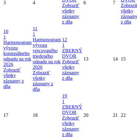
3
4
6
7
Zobraziť
Zobrazi
všetky
všetky
záznamy
záznam
z dňa
z dňa
11
10
1
1
Harmonogram
12
Harmonogram
vývozu
1
vývozu
vrecovaného
ZBERNÝ
komunálneho
triedeného
DVOR
odpadu na rok
13
14
15
odpadu na rok
Zobraziť
2026
2026
všetky
Zobraziť
Zobraziť
záznamy
všetky
všetky
z dňa
záznamy z
záznamy z
dňa
dňa
19
1
ZBERNÝ
DVOR
17
18
20
21
22
Zobraziť
všetky
záznamy
z dňa