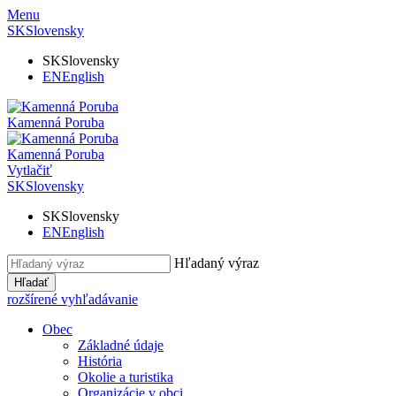
Menu
SK
Slovensky
SK
Slovensky
EN
English
Kamenná Poruba
Kamenná Poruba
Vytlačiť
SK
Slovensky
SK
Slovensky
EN
English
Hľadaný výraz
Hľadať
rozšírené vyhľadávanie
Obec
Základné údaje
História
Okolie a turistika
Organizácie v obci