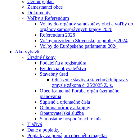
Územný plán
Zamestnanci obce
Dokumenty
Voľby a Referendum
Voľby do orgánov samosprávy obcí a voľby do
orgánov samosprávnych krajov 2026
Referendum 2026
Voľby prezidenta Slovenskej republiky 2024
Voľby do Európskeho parlamentu 2024
Ako vybaviť
Úradné úkony
Podateľňa a registratúra
Evidencia obyvateľstva
Stavebný úrad
Ohlásenie stavby a stavebných úprav v
zmysle zákona č. 25⁄2025 Z. z.
Obec Kamenná Poruba orgán územného
plánovania
Súpisné a orientačné čísla
Ochrana prírody a krajiny
Opatrovateľská služba
Samostatne hospodáriaci roľník
Tlačivá
Dane a poplatky
Poplatky za prenájom obecného majetku