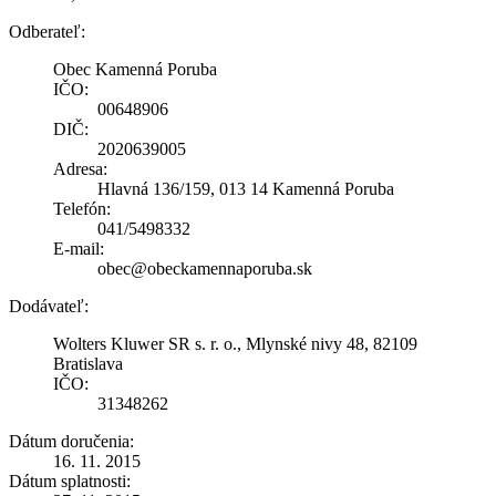
Odberateľ:
Obec Kamenná Poruba
IČO:
00648906
DIČ:
2020639005
Adresa:
Hlavná 136/159, 013 14 Kamenná Poruba
Telefón:
041/5498332
E-mail:
obec@obeckamennaporuba.sk
Dodávateľ:
Wolters Kluwer SR s. r. o., Mlynské nivy 48, 82109
Bratislava
IČO:
31348262
Dátum doručenia:
16. 11. 2015
Dátum splatnosti: