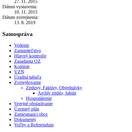
27. 11. 2015
Dátum vystavenia:
10. 11. 2015
Dátum zverejnenia:
13. 8. 2019
Samospráva
Vedenie
Zastupiteľstvo
Hlavný kontrolór
Zasadania OZ
Komisie
VZN
Úradná tabuľa
Zverejňovanie
Zmluvy, Faktúry, Objednávky
Archív zmlúv, faktúr
Hospodárenie
Verejné obstarávanie
Územný plán
Zamestnanci obce
Dokumenty
Voľby a Referendum