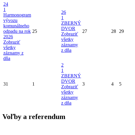
24
1
26
Harmonogram
1
vývozu
ZBERNÝ
komunálneho
DVOR
odpadu na rok
25
27
28
29
Zobraziť
2026
všetky
Zobraziť
záznamy
všetky
z dňa
záznamy z
dňa
2
1
ZBERNÝ
DVOR
31
1
3
4
5
Zobraziť
všetky
záznamy
z dňa
Voľby a referendum