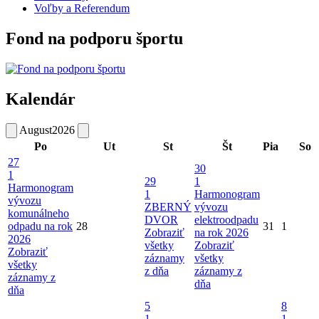
Voľby a Referendum
Fond na podporu športu
Kalendár
August
2026
Po
Ut
St
Št
Pia
So
27
30
1
29
1
Harmonogram
1
Harmonogram
vývozu
ZBERNÝ
vývozu
komunálneho
DVOR
elektroodpadu
odpadu na rok
28
31
1
Zobraziť
na rok 2026
2026
všetky
Zobraziť
Zobraziť
záznamy
všetky
všetky
z dňa
záznamy z
záznamy z
dňa
dňa
5
8
1
1