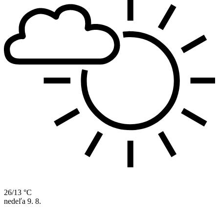
26/13 °C
nedeľa
9. 8.