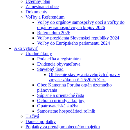
Územný plán
Zamestnanci obce
Dokumenty
Voľby a Referendum
Voľby do orgánov samosprávy obcí a voľby do
orgánov samosprávnych krajov 2026
Referendum 2026
Voľby prezidenta Slovenskej republiky 2024
Voľby do Európskeho parlamentu 2024
Ako vybaviť
Úradné úkony
Podateľňa a registratúra
Evidencia obyvateľstva
Stavebný úrad
Ohlásenie stavby a stavebných úprav v
zmysle zákona č. 25⁄2025 Z. z.
Obec Kamenná Poruba orgán územného
plánovania
Súpisné a orientačné čísla
Ochrana prírody a krajiny
Opatrovateľská služba
Samostatne hospodáriaci roľník
Tlačivá
Dane a poplatky
Poplatky za prenájom obecného majetku