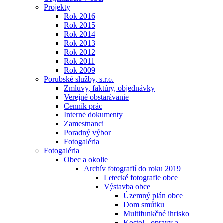
Projekty
Rok 2016
Rok 2015
Rok 2014
Rok 2013
Rok 2012
Rok 2011
Rok 2009
Porubské služby, s.r.o.
Zmluvy, faktúry, objednávky
Verejné obstarávanie
Cenník prác
Interné dokumenty
Zamestnanci
Poradný výbor
Fotogaléria
Fotogaléria
Obec a okolie
Archív fotografií do roku 2019
Letecké fotografie obce
Výstavba obce
Územný plán obce
Dom smútku
Multifunkčné ihrisko
Kostol - opravy a