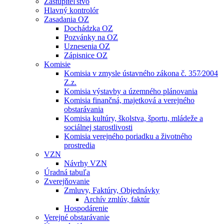
Zastupiteľstvo
Hlavný kontrolór
Zasadania OZ
Dochádzka OZ
Pozvánky na OZ
Uznesenia OZ
Zápisnice OZ
Komisie
Komisia v zmysle ústavného zákona č. 357⁄2004
Z.z.
Komisia výstavby a územného plánovania
Komisia finančná, majetková a verejného
obstarávania
Komisia kultúry, školstva, športu, mládeže a
sociálnej starostlivosti
Komisia verejného poriadku a životného
prostredia
VZN
Návrhy VZN
Úradná tabuľa
Zverejňovanie
Zmluvy, Faktúry, Objednávky
Archív zmlúv, faktúr
Hospodárenie
Verejné obstarávanie