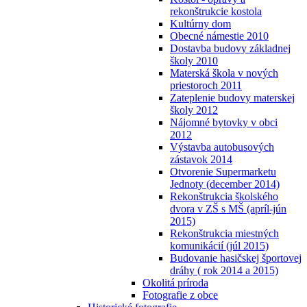
rekonštrukcie kostola
Kultúrny dom
Obecné námestie 2010
Dostavba budovy základnej
školy 2010
Materská škola v nových
priestoroch 2011
Zateplenie budovy materskej
školy 2012
Nájomné bytovky v obci
2012
Výstavba autobusových
zástavok 2014
Otvorenie Supermarketu
Jednoty (december 2014)
Rekonštrukcia školského
dvora v ZŠ s MŠ (apríl-jún
2015)
Rekonštrukcia miestných
komunikácií (júl 2015)
Budovanie hasičskej športovej
dráhy ( rok 2014 a 2015)
Okolitá príroda
Fotografie z obce