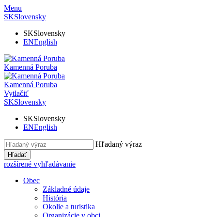
Menu
SK
Slovensky
SK
Slovensky
EN
English
Kamenná Poruba
Kamenná Poruba
Vytlačiť
SK
Slovensky
SK
Slovensky
EN
English
Hľadaný výraz
Hľadať
rozšírené vyhľadávanie
Obec
Základné údaje
História
Okolie a turistika
Organizácie v obci