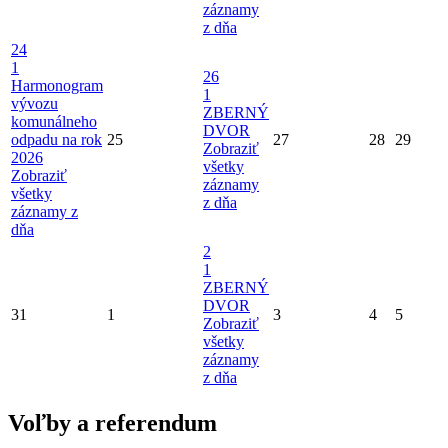
záznamy
z dňa
24
1
26
Harmonogram
1
vývozu
ZBERNÝ
komunálneho
DVOR
odpadu na rok
25
27
28
29
Zobraziť
2026
všetky
Zobraziť
záznamy
všetky
z dňa
záznamy z
dňa
2
1
ZBERNÝ
DVOR
31
1
3
4
5
Zobraziť
všetky
záznamy
z dňa
Voľby a referendum