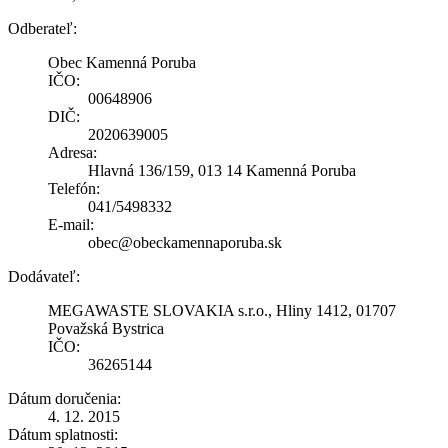
Odberateľ:
Obec Kamenná Poruba
IČO:
00648906
DIČ:
2020639005
Adresa:
Hlavná 136/159, 013 14 Kamenná Poruba
Telefón:
041/5498332
E-mail:
obec@obeckamennaporuba.sk
Dodávateľ:
MEGAWASTE SLOVAKIA s.r.o., Hliny 1412, 01707
Považská Bystrica
IČO:
36265144
Dátum doručenia:
4. 12. 2015
Dátum splatnosti: