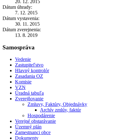
20. 12. 2015
Dátum úhrady:
7. 12. 2015
Dátum vystavenia:
30. 11. 2015
Dátum zverejnenia:
13. 8. 2019
Samospráva
Vedenie
Zastupiteľstvo
Hlavný kontrolór
Zasadania OZ
Komisie
VZN
Úradná tabuľa
Zverejňovanie
Zmluvy, Faktúry, Objednávky
Archív zmlúv, faktúr
Hospodárenie
Verejné obstarávanie
Územný plán
Zamestnanci obce
Dokumenty