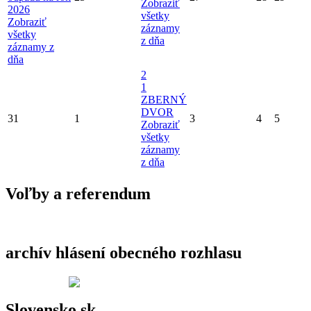
Zobraziť
2026
všetky
Zobraziť
záznamy
všetky
z dňa
záznamy z
dňa
2
1
ZBERNÝ
DVOR
31
1
3
4
5
Zobraziť
všetky
záznamy
z dňa
Voľby a referendum
archív hlásení obecného rozhlasu
Slovensko.sk