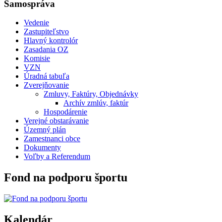
Samospráva
Vedenie
Zastupiteľstvo
Hlavný kontrolór
Zasadania OZ
Komisie
VZN
Úradná tabuľa
Zverejňovanie
Zmluvy, Faktúry, Objednávky
Archív zmlúv, faktúr
Hospodárenie
Verejné obstarávanie
Územný plán
Zamestnanci obce
Dokumenty
Voľby a Referendum
Fond na podporu športu
Kalendár