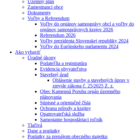
Územný plán
Zamestnanci obce
Dokumenty
Voľby a Referendum
Voľby do orgánov samosprávy obcí a voľby do
orgánov samosprávnych krajov 2026
Referendum 2026
Voľby prezidenta Slovenskej republiky 2024
Voľby do Európskeho parlamentu 2024
Ako vybaviť
Úradné úkony
Podateľňa a registratúra
Evidencia obyvateľstva
Stavebný úrad
Ohlásenie stavby a stavebných úprav v
zmysle zákona č. 25⁄2025 Z. z.
Obec Kamenná Poruba orgán územného
plánovania
Súpisné a orientačné čísla
Ochrana prírody a krajiny
Opatrovateľská služba
Samostatne hospodáriaci roľník
Tlačivá
Dane a poplatky
Poplatky za prenájom obecného majetku