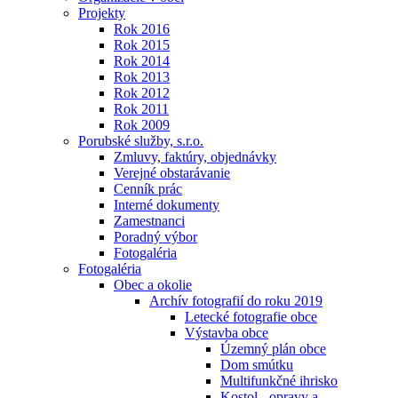
Projekty
Rok 2016
Rok 2015
Rok 2014
Rok 2013
Rok 2012
Rok 2011
Rok 2009
Porubské služby, s.r.o.
Zmluvy, faktúry, objednávky
Verejné obstarávanie
Cenník prác
Interné dokumenty
Zamestnanci
Poradný výbor
Fotogaléria
Fotogaléria
Obec a okolie
Archív fotografií do roku 2019
Letecké fotografie obce
Výstavba obce
Územný plán obce
Dom smútku
Multifunkčné ihrisko
Kostol - opravy a