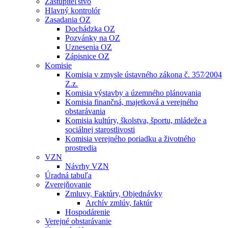
Zastupiteľstvo
Hlavný kontrolór
Zasadania OZ
Dochádzka OZ
Pozvánky na OZ
Uznesenia OZ
Zápisnice OZ
Komisie
Komisia v zmysle ústavného zákona č. 357⁄2004
Z.z.
Komisia výstavby a územného plánovania
Komisia finančná, majetková a verejného
obstarávania
Komisia kultúry, školstva, športu, mládeže a
sociálnej starostlivosti
Komisia verejného poriadku a životného
prostredia
VZN
Návrhy VZN
Úradná tabuľa
Zverejňovanie
Zmluvy, Faktúry, Objednávky
Archív zmlúv, faktúr
Hospodárenie
Verejné obstarávanie