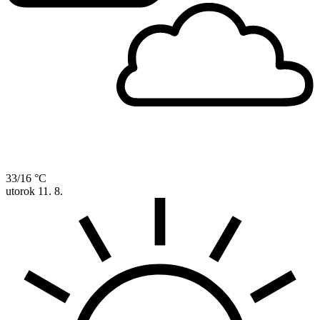
33/16 °C
utorok
11. 8.