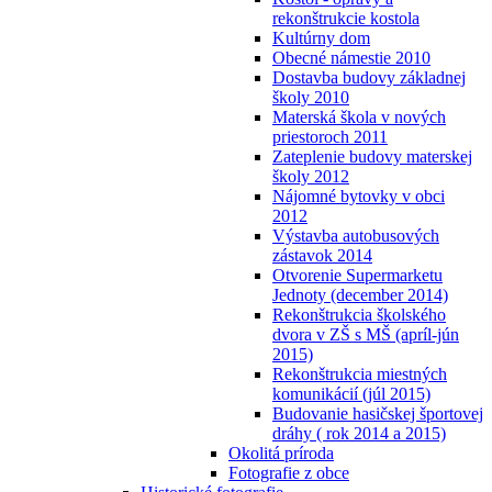
rekonštrukcie kostola
Kultúrny dom
Obecné námestie 2010
Dostavba budovy základnej
školy 2010
Materská škola v nových
priestoroch 2011
Zateplenie budovy materskej
školy 2012
Nájomné bytovky v obci
2012
Výstavba autobusových
zástavok 2014
Otvorenie Supermarketu
Jednoty (december 2014)
Rekonštrukcia školského
dvora v ZŠ s MŠ (apríl-jún
2015)
Rekonštrukcia miestných
komunikácií (júl 2015)
Budovanie hasičskej športovej
dráhy ( rok 2014 a 2015)
Okolitá príroda
Fotografie z obce