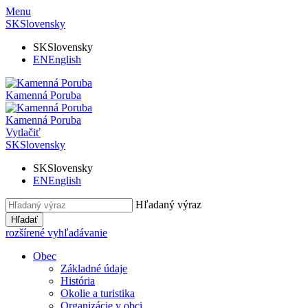
Menu
SK
Slovensky
SK
Slovensky
EN
English
Kamenná Poruba
Kamenná Poruba
Vytlačiť
SK
Slovensky
SK
Slovensky
EN
English
Hľadaný výraz
Hľadať
rozšírené vyhľadávanie
Obec
Základné údaje
História
Okolie a turistika
Organizácie v obci