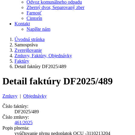
Odvoz komunálneho odpadu
Zberný dvor, Separovaný zber
Farnosť
Cintorín
Kontakt
Napíšte nám
Úvodná stránka
Samospráva
Zverejňovanie
Zmluvy, Faktúry, Objednávky
Faktúry
Detail faktúry DF2025/489
Detail faktúry DF2025/489
Zmluvy
|
Objednávky
Číslo faktúry:
DF2025/489
Číslo zmluvy:
461/2025
Popis plnenia:
vyúčtovanie plynu nedoplatok OCU -3110213204