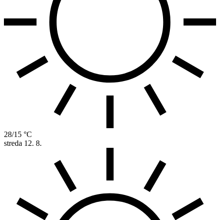
28/15 °C
streda
12. 8.