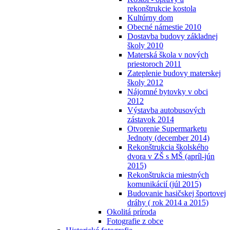
rekonštrukcie kostola
Kultúrny dom
Obecné námestie 2010
Dostavba budovy základnej
školy 2010
Materská škola v nových
priestoroch 2011
Zateplenie budovy materskej
školy 2012
Nájomné bytovky v obci
2012
Výstavba autobusových
zástavok 2014
Otvorenie Supermarketu
Jednoty (december 2014)
Rekonštrukcia školského
dvora v ZŠ s MŠ (apríl-jún
2015)
Rekonštrukcia miestných
komunikácií (júl 2015)
Budovanie hasičskej športovej
dráhy ( rok 2014 a 2015)
Okolitá príroda
Fotografie z obce