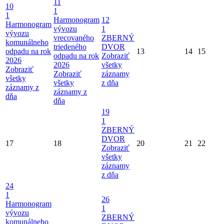
11
10
1
1
Harmonogram
12
Harmonogram
vývozu
1
vývozu
vrecovaného
ZBERNÝ
komunálneho
triedeného
DVOR
odpadu na rok
13
14
15
odpadu na rok
Zobraziť
2026
2026
všetky
Zobraziť
Zobraziť
záznamy
všetky
všetky
z dňa
záznamy z
záznamy z
dňa
dňa
19
1
ZBERNÝ
DVOR
17
18
20
21
22
Zobraziť
všetky
záznamy
z dňa
24
1
26
Harmonogram
1
vývozu
ZBERNÝ
komunálneho