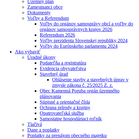
Územný plán
Zamestnanci obce
Dokumenty
Voľby a Referendum
Voľby do orgánov samosprávy obcí a voľby do
orgánov samosprávnych krajov 2026
Referendum 2026
Voľby prezidenta Slovenskej republiky 2024
Voľby do Európskeho parlamentu 2024
Ako vybaviť
Úradné úkony
Podateľňa a registratúra
Evidencia obyvateľstva
Stavebný úrad
Ohlásenie stavby a stavebných úprav v
zmysle zákona č. 25⁄2025 Z. z.
Obec Kamenná Poruba orgán územného
plánovania
Súpisné a orientačné čísla
Ochrana prírody a krajiny
Opatrovateľská služba
Samostatne hospodáriaci roľník
Tlačivá
Dane a poplatky
Poplatky za prenájom obecného majetku