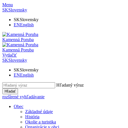
Menu
SK
Slovensky
SK
Slovensky
EN
English
Kamenná Poruba
Kamenná Poruba
Vytlačiť
SK
Slovensky
SK
Slovensky
EN
English
Hľadaný výraz
Hľadať
rozšírené vyhľadávanie
Obec
Základné údaje
História
Okolie a turistika
Organizácie v obci