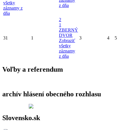
záznamy
všetky
z dňa
záznamy z
dňa
2
1
ZBERNÝ
DVOR
31
1
3
4
5
Zobraziť
všetky
záznamy
z dňa
Voľby a referendum
archív hlásení obecného rozhlasu
Slovensko.sk