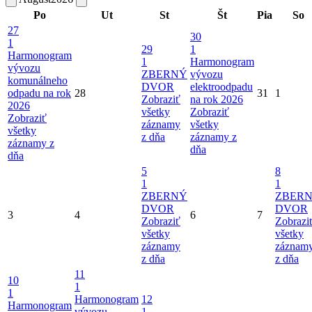
Po
Ut
St
Št
Pia
So
27
30
1
29
1
Harmonogram
1
Harmonogram
vývozu
ZBERNÝ
vývozu
komunálneho
DVOR
elektroodpadu
odpadu na rok
28
31
1
Zobraziť
na rok 2026
2026
všetky
Zobraziť
Zobraziť
záznamy
všetky
všetky
z dňa
záznamy z
záznamy z
dňa
dňa
5
8
1
1
ZBERNÝ
ZBER
DVOR
DVOR
3
4
6
7
Zobraziť
Zobrazi
všetky
všetky
záznamy
záznam
z dňa
z dňa
11
10
1
1
Harmonogram
12
Harmonogram
vývozu
1