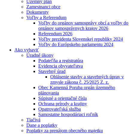
Územný plán
Zamestnanci obce
Dokumenty
Voľby a Referendum
Voľby do orgánov samosprávy obcí a voľby do
orgánov samosprávnych krajov 2026
Referendum 2026
Voľby prezidenta Slovenskej republiky 2024
Voľby do Európskeho parlamentu 2024
Ako vybaviť
Úradné úkony
Podateľňa a registratúra
Evidencia obyvateľstva
Stavebný úrad
Ohlásenie stavby a stavebných úprav v
zmysle zákona č. 25⁄2025 Z. z.
Obec Kamenná Poruba orgán územného
plánovania
Súpisné a orientačné čísla
Ochrana prírody a krajiny
Opatrovateľská služba
Samostatne hospodáriaci roľník
Tlačivá
Dane a poplatky
Poplatky za prenájom obecného majetku