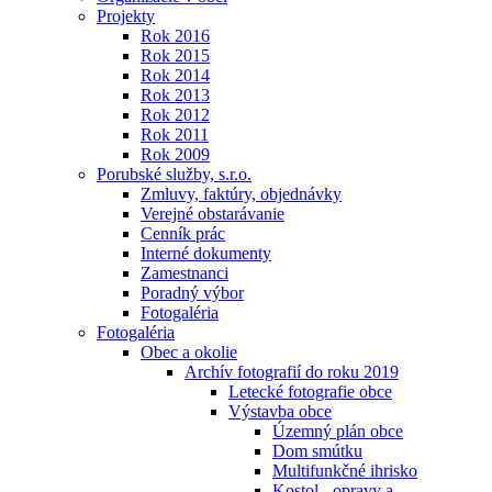
Projekty
Rok 2016
Rok 2015
Rok 2014
Rok 2013
Rok 2012
Rok 2011
Rok 2009
Porubské služby, s.r.o.
Zmluvy, faktúry, objednávky
Verejné obstarávanie
Cenník prác
Interné dokumenty
Zamestnanci
Poradný výbor
Fotogaléria
Fotogaléria
Obec a okolie
Archív fotografií do roku 2019
Letecké fotografie obce
Výstavba obce
Územný plán obce
Dom smútku
Multifunkčné ihrisko
Kostol - opravy a