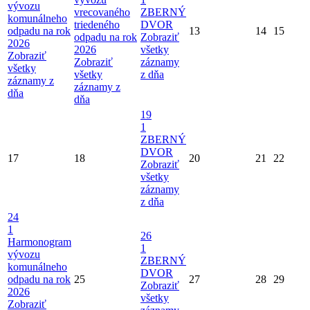
vývozu
vrecovaného
ZBERNÝ
komunálneho
triedeného
DVOR
odpadu na rok
13
14
15
odpadu na rok
Zobraziť
2026
2026
všetky
Zobraziť
Zobraziť
záznamy
všetky
všetky
z dňa
záznamy z
záznamy z
dňa
dňa
19
1
ZBERNÝ
DVOR
17
18
20
21
22
Zobraziť
všetky
záznamy
z dňa
24
1
26
Harmonogram
1
vývozu
ZBERNÝ
komunálneho
DVOR
odpadu na rok
25
27
28
29
Zobraziť
2026
všetky
Zobraziť