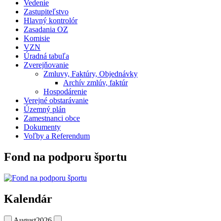
Vedenie
Zastupiteľstvo
Hlavný kontrolór
Zasadania OZ
Komisie
VZN
Úradná tabuľa
Zverejňovanie
Zmluvy, Faktúry, Objednávky
Archív zmlúv, faktúr
Hospodárenie
Verejné obstarávanie
Územný plán
Zamestnanci obce
Dokumenty
Voľby a Referendum
Fond na podporu športu
Kalendár
August
2026