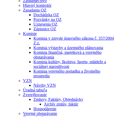
Zastupiteľstvo
Hlavný kontrolór
Zasadania OZ
Dochádzka OZ
Pozvánky na OZ
Uznesenia OZ
Zápisnice OZ
Komisie
Komisia v zmysle ústavného zákona č. 357⁄2004
Z.z.
Komisia výstavby a územného plánovania
Komisia finančná, majetková a verejného
obstarávania
Komisia kultúry, školstva, športu, mládeže a
sociálnej starostlivosti
Komisia verejného poriadku a životného
prostredia
VZN
Návrhy VZN
Úradná tabuľa
Zverejňovanie
Zmluvy, Faktúry, Objednávky
Archív zmlúv, faktúr
Hospodárenie
Verejné obstarávanie