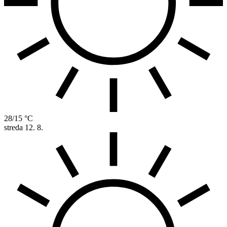
28/15 °C
streda
12. 8.