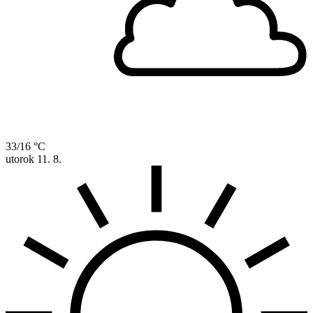
33/16 °C
utorok
11. 8.