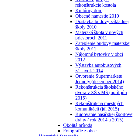
rekonštrukcie kostola
Kultúrny dom
Obecné námestie 2010
Dostavba budovy základnej
školy 2010
Materská škola v nových
priestoroch 2011
Zateplenie budovy materskej
školy 2012
Nájomné bytovky v obci
2012
Výstavba autobusových
zástavok 2014
Otvorenie Supermarketu
Jednoty (december 2014)
Rekonštrukcia školského
dvora v ZŠ s MŠ (apríl-jún
2015)
Rekonštrukcia miestných
komunikácií (júl 2015)
Budovanie hasičskej športovej
dráhy ( rok 2014 a 2015)
Okolitá príroda
Fotografie z obce