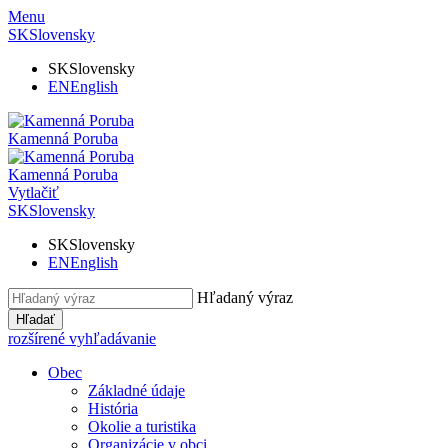
Menu
SK
Slovensky
SK
Slovensky
EN
English
Kamenná Poruba
Kamenná Poruba
Vytlačiť
SK
Slovensky
SK
Slovensky
EN
English
Hľadaný výraz
Hľadať
rozšírené vyhľadávanie
Obec
Základné údaje
História
Okolie a turistika
Organizácie v obci