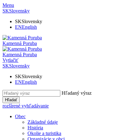
Menu
SK
Slovensky
SK
Slovensky
EN
English
Kamenná Poruba
Kamenná Poruba
Vytlačiť
SK
Slovensky
SK
Slovensky
EN
English
Hľadaný výraz
Hľadať
rozšírené vyhľadávanie
Obec
Základné údaje
História
Okolie a turistika
Organizácie v obci