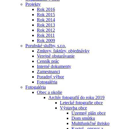
Projekty
Rok 2016
Rok 2015
Rok 2014
Rok 2013
Rok 2012
Rok 2011
Rok 2009
Porubské služby, s.r.o.
Zmluvy, faktúry, objednávky
Verejné obstarávanie
Cenník prác
Interné dokumenty
Zamestnanci
Poradný výbor
Fotogaléria
Fotogaléria
Obec a okolie
Archív fotografií do roku 2019
Letecké fotografie obce
Výstavba obce
Územný plán obce
Dom smútku
Multifunkčné ihrisko
Kostol - opravy a