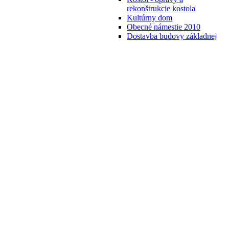
rekonštrukcie kostola
Kultúrny dom
Obecné námestie 2010
Dostavba budovy základnej
školy 2010
Materská škola v nových
priestoroch 2011
Zateplenie budovy materskej
školy 2012
Nájomné bytovky v obci
2012
Výstavba autobusových
zástavok 2014
Otvorenie Supermarketu
Jednoty (december 2014)
Rekonštrukcia školského
dvora v ZŠ s MŠ (apríl-jún
2015)
Rekonštrukcia miestných
komunikácií (júl 2015)
Budovanie hasičskej športovej
dráhy ( rok 2014 a 2015)
Okolitá príroda
Fotografie z obce