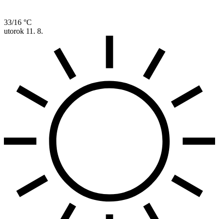
33/16 °C
utorok
11. 8.