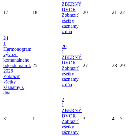
ZBERNÝ
DVOR
17
18
20
21
22
Zobraziť
všetky
záznamy
z dňa
24
1
26
Harmonogram
1
vývozu
ZBERNÝ
komunálneho
DVOR
odpadu na rok
25
27
28
29
Zobraziť
2026
všetky
Zobraziť
záznamy
všetky
z dňa
záznamy z
dňa
2
1
ZBERNÝ
DVOR
31
1
3
4
5
Zobraziť
všetky
záznamy