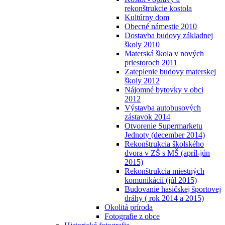
rekonštrukcie kostola
Kultúrny dom
Obecné námestie 2010
Dostavba budovy základnej
školy 2010
Materská škola v nových
priestoroch 2011
Zateplenie budovy materskej
školy 2012
Nájomné bytovky v obci
2012
Výstavba autobusových
zástavok 2014
Otvorenie Supermarketu
Jednoty (december 2014)
Rekonštrukcia školského
dvora v ZŠ s MŠ (apríl-jún
2015)
Rekonštrukcia miestných
komunikácií (júl 2015)
Budovanie hasičskej športovej
dráhy ( rok 2014 a 2015)
Okolitá príroda
Fotografie z obce