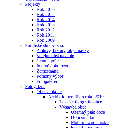
Projekty
Rok 2016
Rok 2015
Rok 2014
Rok 2013
Rok 2012
Rok 2011
Rok 2009
Porubské služby, s.r.o.
Zmluvy, faktúry, objednávky
Verejné obstarávanie
Cenník prác
Interné dokumenty
Zamestnanci
Poradný výbor
Fotogaléria
Fotogaléria
Obec a okolie
Archív fotografií do roku 2019
Letecké fotografie obce
Výstavba obce
Územný plán obce
Dom smútku
Multifunkčné ihrisko
Kostol - opravy a