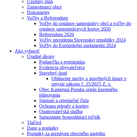
Územný plán
Zamestnanci obce
Dokumenty
Voľby a Referendum
Voľby do orgánov samosprávy obcí a voľby do
orgánov samosprávnych krajov 2026
Referendum 2026
Voľby prezidenta Slovenskej republiky 2024
Voľby do Európskeho parlamentu 2024
Ako vybaviť
Úradné úkony
Podateľňa a registratúra
Evidencia obyvateľstva
Stavebný úrad
Ohlásenie stavby a stavebných úprav v
zmysle zákona č. 25⁄2025 Z. z.
Obec Kamenná Poruba orgán územného
plánovania
Súpisné a orientačné čísla
Ochrana prírody a krajiny
Opatrovateľská služba
Samostatne hospodáriaci roľník
Tlačivá
Dane a poplatky
Poplatky za prenájom obecného majetku