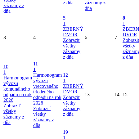
z dňa
záznamy z
záznamy z
dňa
dňa
5
8
1
1
ZBERNÝ
ZBER
DVOR
DVOR
3
4
6
7
Zobraziť
Zobrazi
všetky
všetky
záznamy
záznam
z dňa
z dňa
11
10
1
1
Harmonogram
12
Harmonogram
vývozu
1
vývozu
vrecovaného
ZBERNÝ
komunálneho
triedeného
DVOR
odpadu na rok
13
14
15
odpadu na rok
Zobraziť
2026
2026
všetky
Zobraziť
Zobraziť
záznamy
všetky
všetky
z dňa
záznamy z
záznamy z
dňa
dňa
19
1