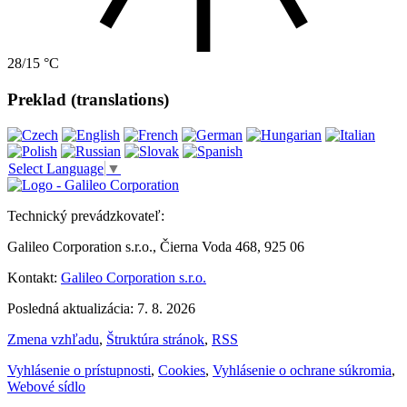
28/15 °C
Preklad (translations)
Select Language
▼
Technický prevádzkovateľ:
Galileo Corporation s.r.o., Čierna Voda 468, 925 06
Kontakt:
Galileo Corporation s.r.o.
Posledná aktualizácia: 7. 8. 2026
Zmena vzhľadu
,
Štruktúra stránok
,
RSS
Vyhlásenie o prístupnosti
,
Cookies
,
Vyhlásenie o ochrane súkromia
,
Webové sídlo