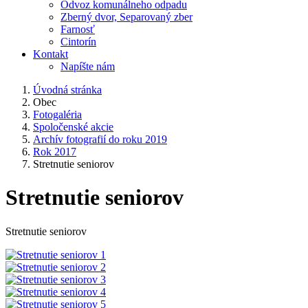
Odvoz komunálneho odpadu
Zberný dvor, Separovaný zber
Farnosť
Cintorín
Kontakt
Napíšte nám
Úvodná stránka
Obec
Fotogaléria
Spoločenské akcie
Archív fotografií do roku 2019
Rok 2017
Stretnutie seniorov
Stretnutie seniorov
Stretnutie seniorov