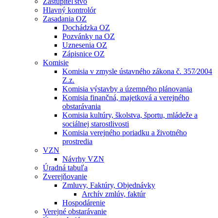
Zastupiteľstvo
Hlavný kontrolór
Zasadania OZ
Dochádzka OZ
Pozvánky na OZ
Uznesenia OZ
Zápisnice OZ
Komisie
Komisia v zmysle ústavného zákona č. 357⁄2004
Z.z.
Komisia výstavby a územného plánovania
Komisia finančná, majetková a verejného
obstarávania
Komisia kultúry, školstva, športu, mládeže a
sociálnej starostlivosti
Komisia verejného poriadku a životného
prostredia
VZN
Návrhy VZN
Úradná tabuľa
Zverejňovanie
Zmluvy, Faktúry, Objednávky
Archív zmlúv, faktúr
Hospodárenie
Verejné obstarávanie