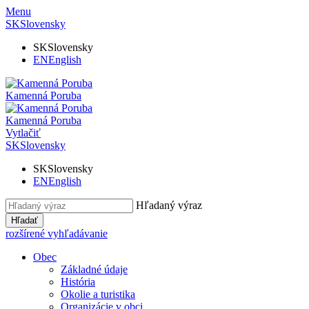
Menu
SK
Slovensky
SK
Slovensky
EN
English
Kamenná Poruba
Kamenná Poruba
Vytlačiť
SK
Slovensky
SK
Slovensky
EN
English
Hľadaný výraz
Hľadať
rozšírené vyhľadávanie
Obec
Základné údaje
História
Okolie a turistika
Organizácie v obci