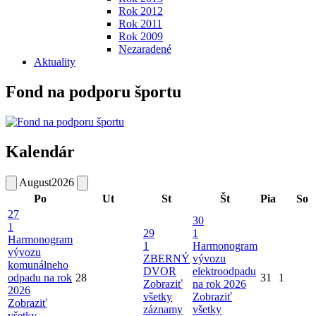
Rok 2012
Rok 2011
Rok 2009
Nezaradené
Aktuality
Fond na podporu športu
Kalendár
August
2026
Po
Ut
St
Št
Pia
So
27
30
1
29
1
Harmonogram
1
Harmonogram
vývozu
ZBERNÝ
vývozu
komunálneho
DVOR
elektroodpadu
odpadu na rok
28
31
1
Zobraziť
na rok 2026
2026
všetky
Zobraziť
Zobraziť
záznamy
všetky
všetky