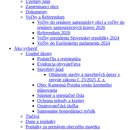
Územný plán
Zamestnanci obce
Dokumenty
Voľby a Referendum
Voľby do orgánov samosprávy obcí a voľby do
orgánov samosprávnych krajov 2026
Referendum 2026
Voľby prezidenta Slovenskej republiky 2024
Voľby do Európskeho parlamentu 2024
Ako vybaviť
Úradné úkony
Podateľňa a registratúra
Evidencia obyvateľstva
Stavebný úrad
Ohlásenie stavby a stavebných úprav v
zmysle zákona č. 25⁄2025 Z. z.
Obec Kamenná Poruba orgán územného
plánovania
Súpisné a orientačné čísla
Ochrana prírody a krajiny
Opatrovateľská služba
Samostatne hospodáriaci roľník
Tlačivá
Dane a poplatky
Poplatky za prenájom obecného majetku