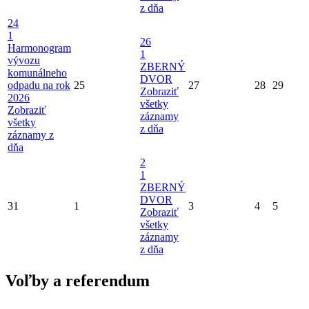
z dňa
24
1
26
Harmonogram
1
vývozu
ZBERNÝ
komunálneho
DVOR
odpadu na rok
25
27
28
29
Zobraziť
2026
všetky
Zobraziť
záznamy
všetky
z dňa
záznamy z
dňa
2
1
ZBERNÝ
DVOR
31
1
3
4
5
Zobraziť
všetky
záznamy
z dňa
Voľby a referendum