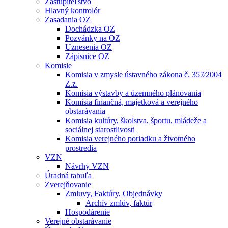
Zastupiteľstvo
Hlavný kontrolór
Zasadania OZ
Dochádzka OZ
Pozvánky na OZ
Uznesenia OZ
Zápisnice OZ
Komisie
Komisia v zmysle ústavného zákona č. 357⁄2004
Z.z.
Komisia výstavby a územného plánovania
Komisia finančná, majetková a verejného
obstarávania
Komisia kultúry, školstva, športu, mládeže a
sociálnej starostlivosti
Komisia verejného poriadku a životného
prostredia
VZN
Návrhy VZN
Úradná tabuľa
Zverejňovanie
Zmluvy, Faktúry, Objednávky
Archív zmlúv, faktúr
Hospodárenie
Verejné obstarávanie