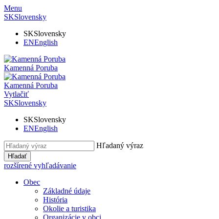
Menu
SK
Slovensky
SK
Slovensky
EN
English
Kamenná Poruba
Kamenná Poruba
Vytlačiť
SK
Slovensky
SK
Slovensky
EN
English
Hľadaný výraz
Hľadať
rozšírené vyhľadávanie
Obec
Základné údaje
História
Okolie a turistika
Organizácie v obci