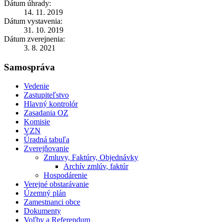
Dátum úhrady:
14. 11. 2019
Dátum vystavenia:
31. 10. 2019
Dátum zverejnenia:
3. 8. 2021
Samospráva
Vedenie
Zastupiteľstvo
Hlavný kontrolór
Zasadania OZ
Komisie
VZN
Úradná tabuľa
Zverejňovanie
Zmluvy, Faktúry, Objednávky
Archív zmlúv, faktúr
Hospodárenie
Verejné obstarávanie
Územný plán
Zamestnanci obce
Dokumenty
Voľby a Referendum