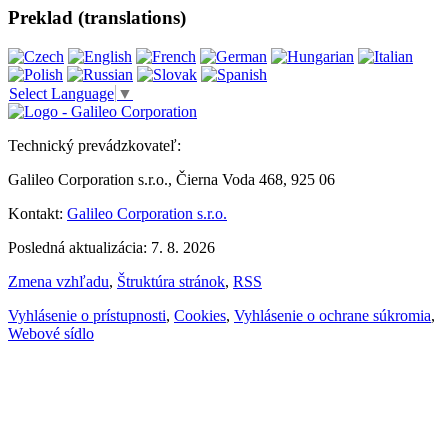
Preklad (translations)
Select Language
▼
Technický prevádzkovateľ:
Galileo Corporation s.r.o., Čierna Voda 468, 925 06
Kontakt:
Galileo Corporation s.r.o.
Posledná aktualizácia: 7. 8. 2026
Zmena vzhľadu
,
Štruktúra stránok
,
RSS
Vyhlásenie o prístupnosti
,
Cookies
,
Vyhlásenie o ochrane súkromia
,
Webové sídlo