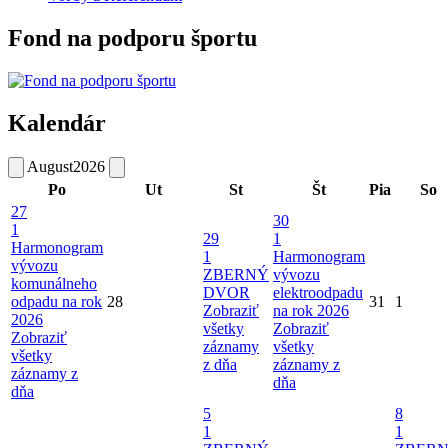
Fond na podporu športu
Kalendár
August
2026
Po
Ut
St
Št
Pia
So
27
30
1
29
1
Harmonogram
1
Harmonogram
vývozu
ZBERNÝ
vývozu
komunálneho
DVOR
elektroodpadu
odpadu na rok
28
31
1
Zobraziť
na rok 2026
2026
všetky
Zobraziť
Zobraziť
záznamy
všetky
všetky
z dňa
záznamy z
záznamy z
dňa
dňa
5
8
1
1