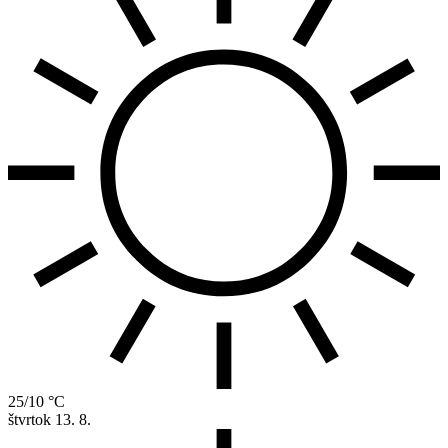
25/10 °C
štvrtok
13. 8.