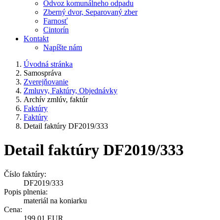
Odvoz komunálneho odpadu
Zberný dvor, Separovaný zber
Farnosť
Cintorín
Kontakt
Napíšte nám
Úvodná stránka
Samospráva
Zverejňovanie
Zmluvy, Faktúry, Objednávky
Archív zmlúv, faktúr
Faktúry
Faktúry
Detail faktúry DF2019/333
Detail faktúry DF2019/333
Číslo faktúry:
DF2019/333
Popis plnenia:
materiál na koniarku
Cena:
199,01 EUR