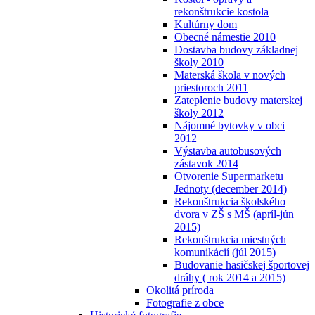
rekonštrukcie kostola
Kultúrny dom
Obecné námestie 2010
Dostavba budovy základnej
školy 2010
Materská škola v nových
priestoroch 2011
Zateplenie budovy materskej
školy 2012
Nájomné bytovky v obci
2012
Výstavba autobusových
zástavok 2014
Otvorenie Supermarketu
Jednoty (december 2014)
Rekonštrukcia školského
dvora v ZŠ s MŠ (apríl-jún
2015)
Rekonštrukcia miestných
komunikácií (júl 2015)
Budovanie hasičskej športovej
dráhy ( rok 2014 a 2015)
Okolitá príroda
Fotografie z obce