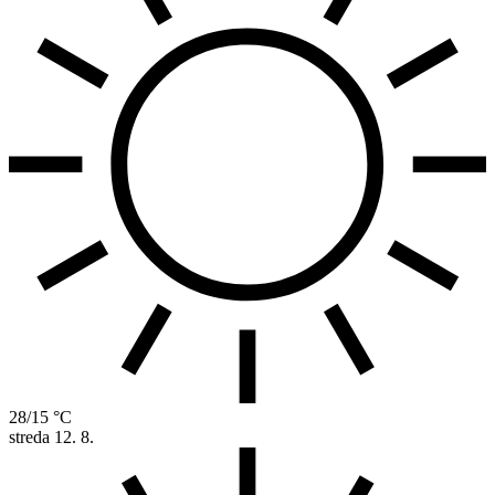
28/15 °C
streda
12. 8.