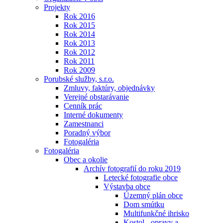
Projekty
Rok 2016
Rok 2015
Rok 2014
Rok 2013
Rok 2012
Rok 2011
Rok 2009
Porubské služby, s.r.o.
Zmluvy, faktúry, objednávky
Verejné obstarávanie
Cenník prác
Interné dokumenty
Zamestnanci
Poradný výbor
Fotogaléria
Fotogaléria
Obec a okolie
Archív fotografií do roku 2019
Letecké fotografie obce
Výstavba obce
Územný plán obce
Dom smútku
Multifunkčné ihrisko
Kostol - opravy a