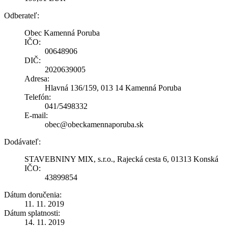
Odberateľ:
Obec Kamenná Poruba
IČO:
00648906
DIČ:
2020639005
Adresa:
Hlavná 136/159, 013 14 Kamenná Poruba
Telefón:
041/5498332
E-mail:
obec@obeckamennaporuba.sk
Dodávateľ:
STAVEBNINY MIX, s.r.o., Rajecká cesta 6, 01313 Konská
IČO:
43899854
Dátum doručenia:
11. 11. 2019
Dátum splatnosti:
14. 11. 2019