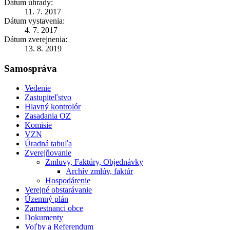
Dátum úhrady:
11. 7. 2017
Dátum vystavenia:
4. 7. 2017
Dátum zverejnenia:
13. 8. 2019
Samospráva
Vedenie
Zastupiteľstvo
Hlavný kontrolór
Zasadania OZ
Komisie
VZN
Úradná tabuľa
Zverejňovanie
Zmluvy, Faktúry, Objednávky
Archív zmlúv, faktúr
Hospodárenie
Verejné obstarávanie
Územný plán
Zamestnanci obce
Dokumenty
Voľby a Referendum