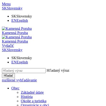
Menu
SK
Slovensky
SK
Slovensky
EN
English
Kamenná Poruba
Kamenná Poruba
Vytlačiť
SK
Slovensky
SK
Slovensky
EN
English
Hľadaný výraz
Hľadať
rozšírené vyhľadávanie
Obec
Základné údaje
História
Okolie a turistika
Organizácie v obci