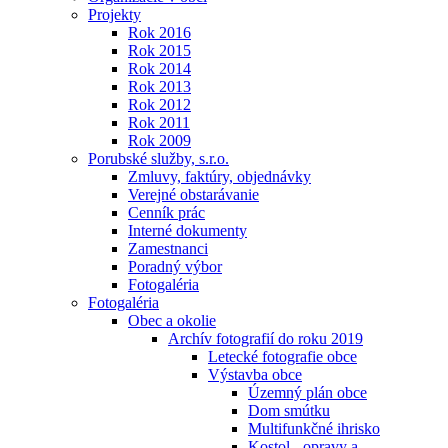
Projekty
Rok 2016
Rok 2015
Rok 2014
Rok 2013
Rok 2012
Rok 2011
Rok 2009
Porubské služby, s.r.o.
Zmluvy, faktúry, objednávky
Verejné obstarávanie
Cenník prác
Interné dokumenty
Zamestnanci
Poradný výbor
Fotogaléria
Fotogaléria
Obec a okolie
Archív fotografií do roku 2019
Letecké fotografie obce
Výstavba obce
Územný plán obce
Dom smútku
Multifunkčné ihrisko
Kostol - opravy a