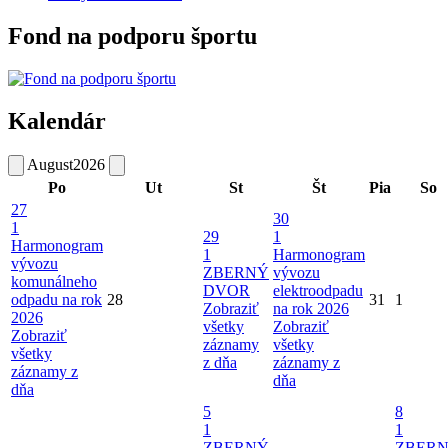
Fond na podporu športu
Kalendár
August
2026
Po
Ut
St
Št
Pia
So
27
30
1
29
1
Harmonogram
1
Harmonogram
vývozu
ZBERNÝ
vývozu
komunálneho
DVOR
elektroodpadu
odpadu na rok
28
31
1
Zobraziť
na rok 2026
2026
všetky
Zobraziť
Zobraziť
záznamy
všetky
všetky
z dňa
záznamy z
záznamy z
dňa
dňa
5
8
1
1
ZBERNÝ
ZBER