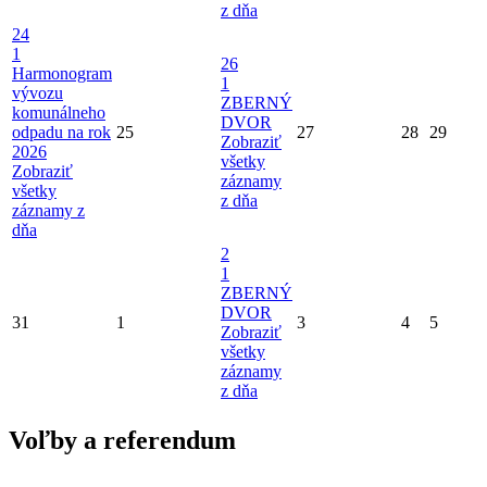
z dňa
24
1
26
Harmonogram
1
vývozu
ZBERNÝ
komunálneho
DVOR
odpadu na rok
25
27
28
29
Zobraziť
2026
všetky
Zobraziť
záznamy
všetky
z dňa
záznamy z
dňa
2
1
ZBERNÝ
DVOR
31
1
3
4
5
Zobraziť
všetky
záznamy
z dňa
Voľby a referendum