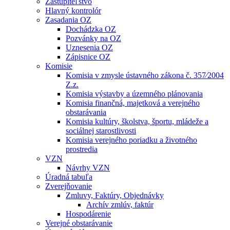
Zastupiteľstvo
Hlavný kontrolór
Zasadania OZ
Dochádzka OZ
Pozvánky na OZ
Uznesenia OZ
Zápisnice OZ
Komisie
Komisia v zmysle ústavného zákona č. 357⁄2004
Z.z.
Komisia výstavby a územného plánovania
Komisia finančná, majetková a verejného
obstarávania
Komisia kultúry, školstva, športu, mládeže a
sociálnej starostlivosti
Komisia verejného poriadku a životného
prostredia
VZN
Návrhy VZN
Úradná tabuľa
Zverejňovanie
Zmluvy, Faktúry, Objednávky
Archív zmlúv, faktúr
Hospodárenie
Verejné obstarávanie