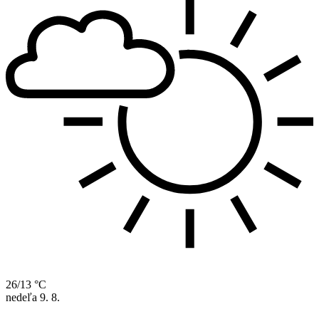
26/13 °C
nedeľa
9. 8.