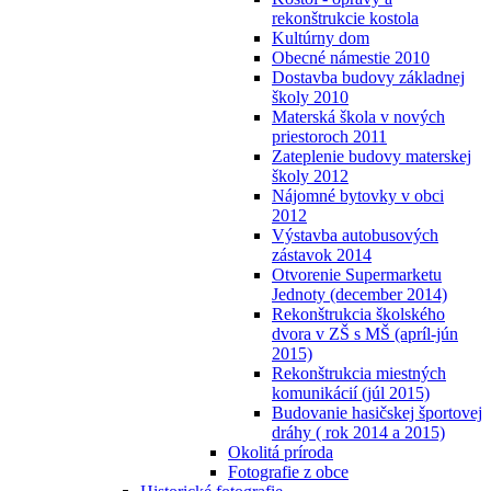
rekonštrukcie kostola
Kultúrny dom
Obecné námestie 2010
Dostavba budovy základnej
školy 2010
Materská škola v nových
priestoroch 2011
Zateplenie budovy materskej
školy 2012
Nájomné bytovky v obci
2012
Výstavba autobusových
zástavok 2014
Otvorenie Supermarketu
Jednoty (december 2014)
Rekonštrukcia školského
dvora v ZŠ s MŠ (apríl-jún
2015)
Rekonštrukcia miestných
komunikácií (júl 2015)
Budovanie hasičskej športovej
dráhy ( rok 2014 a 2015)
Okolitá príroda
Fotografie z obce