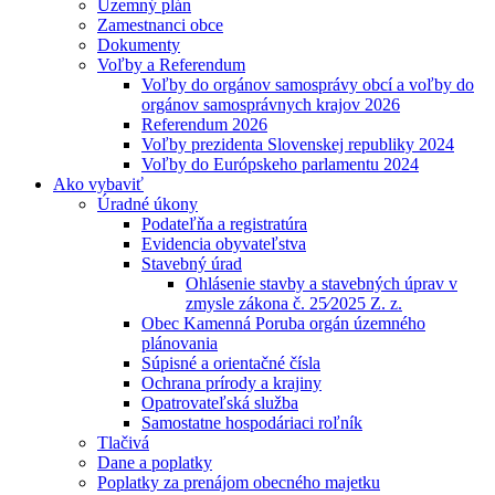
Územný plán
Zamestnanci obce
Dokumenty
Voľby a Referendum
Voľby do orgánov samosprávy obcí a voľby do
orgánov samosprávnych krajov 2026
Referendum 2026
Voľby prezidenta Slovenskej republiky 2024
Voľby do Európskeho parlamentu 2024
Ako vybaviť
Úradné úkony
Podateľňa a registratúra
Evidencia obyvateľstva
Stavebný úrad
Ohlásenie stavby a stavebných úprav v
zmysle zákona č. 25⁄2025 Z. z.
Obec Kamenná Poruba orgán územného
plánovania
Súpisné a orientačné čísla
Ochrana prírody a krajiny
Opatrovateľská služba
Samostatne hospodáriaci roľník
Tlačivá
Dane a poplatky
Poplatky za prenájom obecného majetku