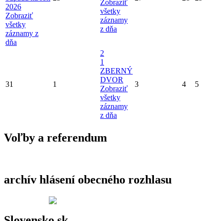
Zobraziť
2026
všetky
Zobraziť
záznamy
všetky
z dňa
záznamy z
dňa
2
1
ZBERNÝ
DVOR
31
1
3
4
5
Zobraziť
všetky
záznamy
z dňa
Voľby a referendum
archív hlásení obecného rozhlasu
Slovensko.sk