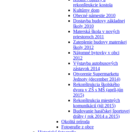
rekonštrukcie kostola
Kultúrny dom
Obecné námestie 2010
Dostavba budovy základnej
školy 2010
Materská škola v nových
priestoroch 2011
Zateplenie budovy materskej
školy 2012
Nájomné bytovky v obci
2012
Výstavba autobusových
zástavok 2014
Otvorenie Supermarketu
Jednoty (december 2014)
Rekonštrukcia školského
dvora v ZŠ s MŠ (apríl-jún
2015)
Rekonštrukcia miestných
komunikácií (júl 2015)
Budovanie hasičskej športovej
dráhy ( rok 2014 a 2015)
Okolitá príroda
Fotografie z obce