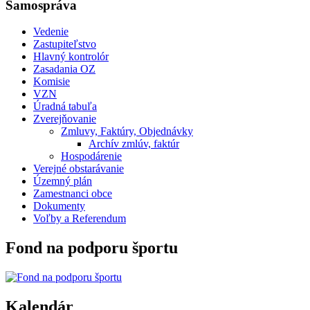
Samospráva
Vedenie
Zastupiteľstvo
Hlavný kontrolór
Zasadania OZ
Komisie
VZN
Úradná tabuľa
Zverejňovanie
Zmluvy, Faktúry, Objednávky
Archív zmlúv, faktúr
Hospodárenie
Verejné obstarávanie
Územný plán
Zamestnanci obce
Dokumenty
Voľby a Referendum
Fond na podporu športu
Kalendár