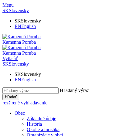
Menu
SK
Slovensky
SK
Slovensky
EN
English
Kamenná Poruba
Kamenná Poruba
Vytlačiť
SK
Slovensky
SK
Slovensky
EN
English
Hľadaný výraz
Hľadať
rozšírené vyhľadávanie
Obec
Základné údaje
História
Okolie a turistika
Organizácie v obci