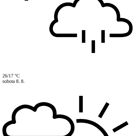
26/17 °C
sobota
8. 8.