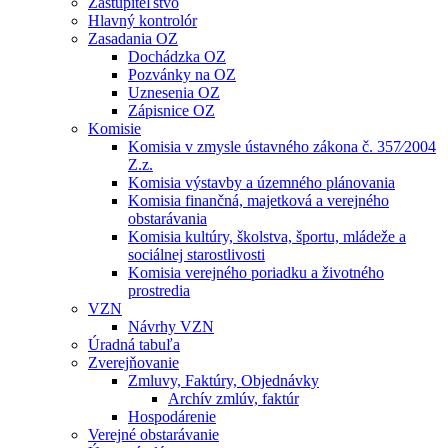
Zastupiteľstvo
Hlavný kontrolór
Zasadania OZ
Dochádzka OZ
Pozvánky na OZ
Uznesenia OZ
Zápisnice OZ
Komisie
Komisia v zmysle ústavného zákona č. 357⁄2004
Z.z.
Komisia výstavby a územného plánovania
Komisia finančná, majetková a verejného
obstarávania
Komisia kultúry, školstva, športu, mládeže a
sociálnej starostlivosti
Komisia verejného poriadku a životného
prostredia
VZN
Návrhy VZN
Úradná tabuľa
Zverejňovanie
Zmluvy, Faktúry, Objednávky
Archív zmlúv, faktúr
Hospodárenie
Verejné obstarávanie