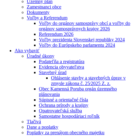
Územný plán
Zamestnanci obce
Dokumenty
Voľby a Referendum
Voľby do orgánov samosprávy obcí a voľby do
orgánov samosprávnych krajov 2026
Referendum 2026
Voľby prezidenta Slovenskej republiky 2024
Voľby do Európskeho parlamentu 2024
Ako vybaviť
Úradné úkony
Podateľňa a registratúra
Evidencia obyvateľstva
Stavebný úrad
Ohlásenie stavby a stavebných úprav v
zmysle zákona č. 25⁄2025 Z. z.
Obec Kamenná Poruba orgán územného
plánovania
Súpisné a orientačné čísla
Ochrana prírody a krajiny
Opatrovateľská služba
Samostatne hospodáriaci roľník
Tlačivá
Dane a poplatky
Poplatky za prenájom obecného majetku