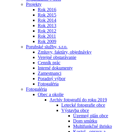
Projekty
Rok 2016
Rok 2015
Rok 2014
Rok 2013
Rok 2012
Rok 2011
Rok 2009
Porubské služby, s.r.o.
Zmluvy, faktúry, objednávky
Verejné obstarávanie
Cenník prác
Interné dokumenty
Zamestnanci
Poradný výbor
Fotogaléria
Fotogaléria
Obec a okolie
Archív fotografií do roku 2019
Letecké fotografie obce
Výstavba obce
Územný plán obce
Dom smútku
Multifunkčné ihrisko
Kostol - opravy a