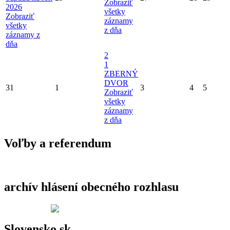
Zobraziť
2026
všetky
Zobraziť
záznamy
všetky
z dňa
záznamy z
dňa
2
1
ZBERNÝ
DVOR
31
1
3
4
5
Zobraziť
všetky
záznamy
z dňa
Voľby a referendum
archív hlásení obecného rozhlasu
Slovensko.sk