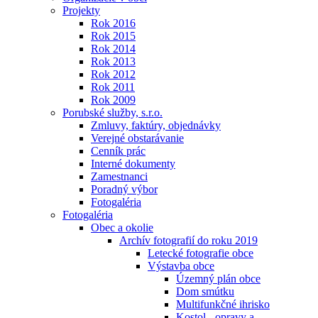
Projekty
Rok 2016
Rok 2015
Rok 2014
Rok 2013
Rok 2012
Rok 2011
Rok 2009
Porubské služby, s.r.o.
Zmluvy, faktúry, objednávky
Verejné obstarávanie
Cenník prác
Interné dokumenty
Zamestnanci
Poradný výbor
Fotogaléria
Fotogaléria
Obec a okolie
Archív fotografií do roku 2019
Letecké fotografie obce
Výstavba obce
Územný plán obce
Dom smútku
Multifunkčné ihrisko
Kostol - opravy a