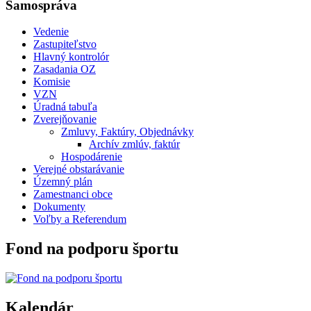
Samospráva
Vedenie
Zastupiteľstvo
Hlavný kontrolór
Zasadania OZ
Komisie
VZN
Úradná tabuľa
Zverejňovanie
Zmluvy, Faktúry, Objednávky
Archív zmlúv, faktúr
Hospodárenie
Verejné obstarávanie
Územný plán
Zamestnanci obce
Dokumenty
Voľby a Referendum
Fond na podporu športu
Kalendár