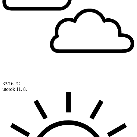
33/16 °C
utorok
11. 8.