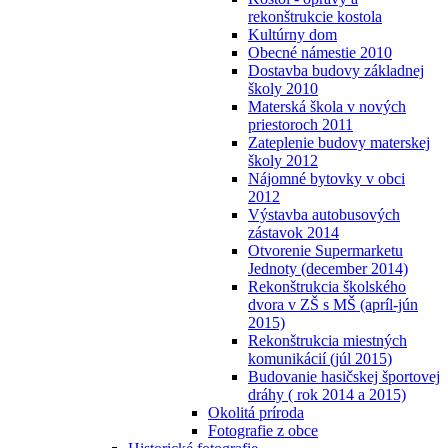
rekonštrukcie kostola
Kultúrny dom
Obecné námestie 2010
Dostavba budovy základnej
školy 2010
Materská škola v nových
priestoroch 2011
Zateplenie budovy materskej
školy 2012
Nájomné bytovky v obci
2012
Výstavba autobusových
zástavok 2014
Otvorenie Supermarketu
Jednoty (december 2014)
Rekonštrukcia školského
dvora v ZŠ s MŠ (apríl-jún
2015)
Rekonštrukcia miestných
komunikácií (júl 2015)
Budovanie hasičskej športovej
dráhy ( rok 2014 a 2015)
Okolitá príroda
Fotografie z obce