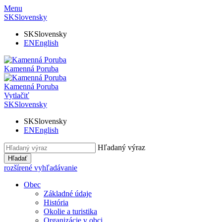
Menu
SK
Slovensky
SK
Slovensky
EN
English
Kamenná Poruba
Kamenná Poruba
Vytlačiť
SK
Slovensky
SK
Slovensky
EN
English
Hľadaný výraz
Hľadať
rozšírené vyhľadávanie
Obec
Základné údaje
História
Okolie a turistika
Organizácie v obci