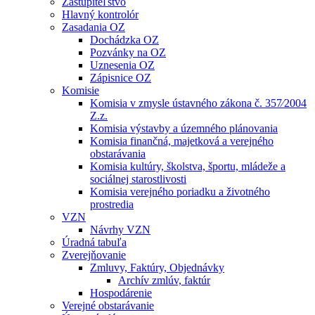
Zastupiteľstvo
Hlavný kontrolór
Zasadania OZ
Dochádzka OZ
Pozvánky na OZ
Uznesenia OZ
Zápisnice OZ
Komisie
Komisia v zmysle ústavného zákona č. 357⁄2004
Z.z.
Komisia výstavby a územného plánovania
Komisia finančná, majetková a verejného
obstarávania
Komisia kultúry, školstva, športu, mládeže a
sociálnej starostlivosti
Komisia verejného poriadku a životného
prostredia
VZN
Návrhy VZN
Úradná tabuľa
Zverejňovanie
Zmluvy, Faktúry, Objednávky
Archív zmlúv, faktúr
Hospodárenie
Verejné obstarávanie