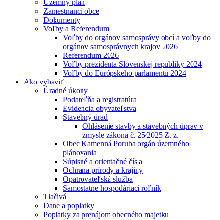
Územný plán
Zamestnanci obce
Dokumenty
Voľby a Referendum
Voľby do orgánov samosprávy obcí a voľby do
orgánov samosprávnych krajov 2026
Referendum 2026
Voľby prezidenta Slovenskej republiky 2024
Voľby do Európskeho parlamentu 2024
Ako vybaviť
Úradné úkony
Podateľňa a registratúra
Evidencia obyvateľstva
Stavebný úrad
Ohlásenie stavby a stavebných úprav v
zmysle zákona č. 25⁄2025 Z. z.
Obec Kamenná Poruba orgán územného
plánovania
Súpisné a orientačné čísla
Ochrana prírody a krajiny
Opatrovateľská služba
Samostatne hospodáriaci roľník
Tlačivá
Dane a poplatky
Poplatky za prenájom obecného majetku