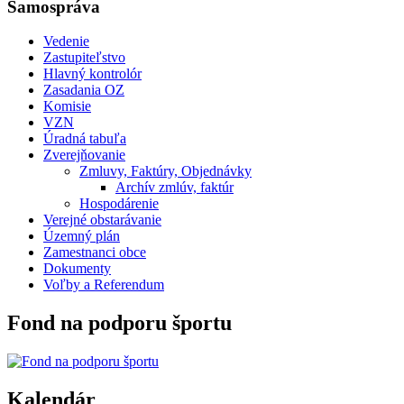
Samospráva
Vedenie
Zastupiteľstvo
Hlavný kontrolór
Zasadania OZ
Komisie
VZN
Úradná tabuľa
Zverejňovanie
Zmluvy, Faktúry, Objednávky
Archív zmlúv, faktúr
Hospodárenie
Verejné obstarávanie
Územný plán
Zamestnanci obce
Dokumenty
Voľby a Referendum
Fond na podporu športu
Kalendár