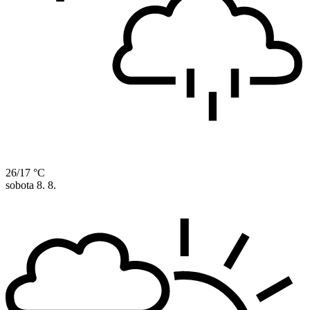
26/17 °C
sobota
8. 8.