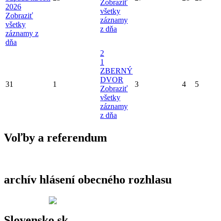
Zobraziť
2026
všetky
Zobraziť
záznamy
všetky
z dňa
záznamy z
dňa
2
1
ZBERNÝ
DVOR
31
1
3
4
5
Zobraziť
všetky
záznamy
z dňa
Voľby a referendum
archív hlásení obecného rozhlasu
Slovensko.sk