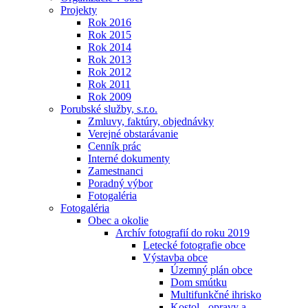
Projekty
Rok 2016
Rok 2015
Rok 2014
Rok 2013
Rok 2012
Rok 2011
Rok 2009
Porubské služby, s.r.o.
Zmluvy, faktúry, objednávky
Verejné obstarávanie
Cenník prác
Interné dokumenty
Zamestnanci
Poradný výbor
Fotogaléria
Fotogaléria
Obec a okolie
Archív fotografií do roku 2019
Letecké fotografie obce
Výstavba obce
Územný plán obce
Dom smútku
Multifunkčné ihrisko
Kostol - opravy a