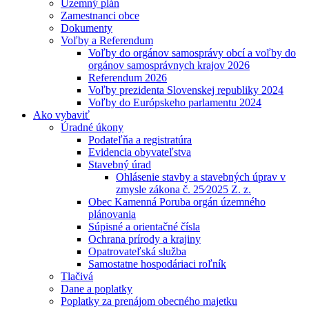
Územný plán
Zamestnanci obce
Dokumenty
Voľby a Referendum
Voľby do orgánov samosprávy obcí a voľby do
orgánov samosprávnych krajov 2026
Referendum 2026
Voľby prezidenta Slovenskej republiky 2024
Voľby do Európskeho parlamentu 2024
Ako vybaviť
Úradné úkony
Podateľňa a registratúra
Evidencia obyvateľstva
Stavebný úrad
Ohlásenie stavby a stavebných úprav v
zmysle zákona č. 25⁄2025 Z. z.
Obec Kamenná Poruba orgán územného
plánovania
Súpisné a orientačné čísla
Ochrana prírody a krajiny
Opatrovateľská služba
Samostatne hospodáriaci roľník
Tlačivá
Dane a poplatky
Poplatky za prenájom obecného majetku