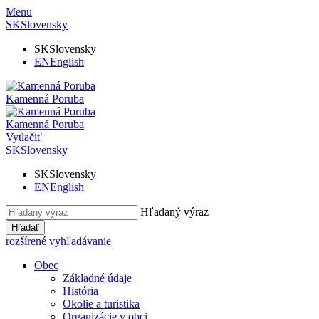
Menu
SK
Slovensky
SK
Slovensky
EN
English
Kamenná Poruba
Kamenná Poruba
Vytlačiť
SK
Slovensky
SK
Slovensky
EN
English
Hľadaný výraz
Hľadať
rozšírené vyhľadávanie
Obec
Základné údaje
História
Okolie a turistika
Organizácie v obci