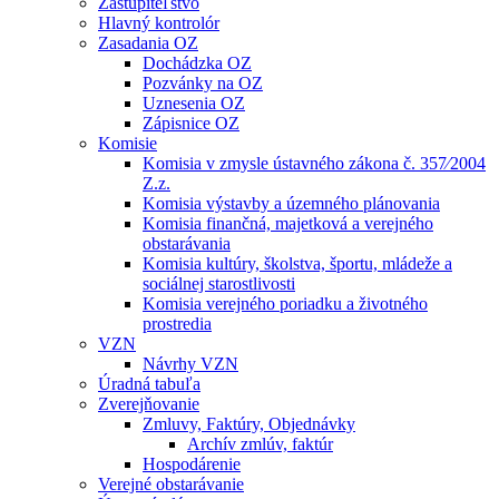
Zastupiteľstvo
Hlavný kontrolór
Zasadania OZ
Dochádzka OZ
Pozvánky na OZ
Uznesenia OZ
Zápisnice OZ
Komisie
Komisia v zmysle ústavného zákona č. 357⁄2004
Z.z.
Komisia výstavby a územného plánovania
Komisia finančná, majetková a verejného
obstarávania
Komisia kultúry, školstva, športu, mládeže a
sociálnej starostlivosti
Komisia verejného poriadku a životného
prostredia
VZN
Návrhy VZN
Úradná tabuľa
Zverejňovanie
Zmluvy, Faktúry, Objednávky
Archív zmlúv, faktúr
Hospodárenie
Verejné obstarávanie