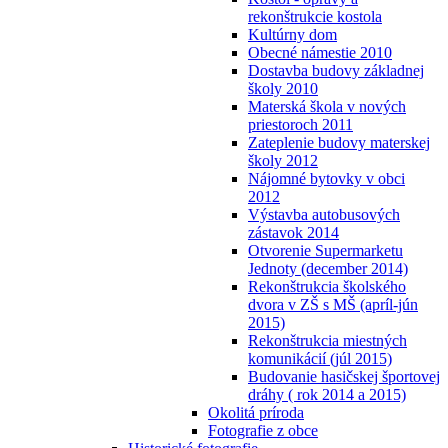
rekonštrukcie kostola
Kultúrny dom
Obecné námestie 2010
Dostavba budovy základnej
školy 2010
Materská škola v nových
priestoroch 2011
Zateplenie budovy materskej
školy 2012
Nájomné bytovky v obci
2012
Výstavba autobusových
zástavok 2014
Otvorenie Supermarketu
Jednoty (december 2014)
Rekonštrukcia školského
dvora v ZŠ s MŠ (apríl-jún
2015)
Rekonštrukcia miestných
komunikácií (júl 2015)
Budovanie hasičskej športovej
dráhy ( rok 2014 a 2015)
Okolitá príroda
Fotografie z obce