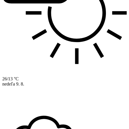
26/13 °C
nedeľa
9. 8.