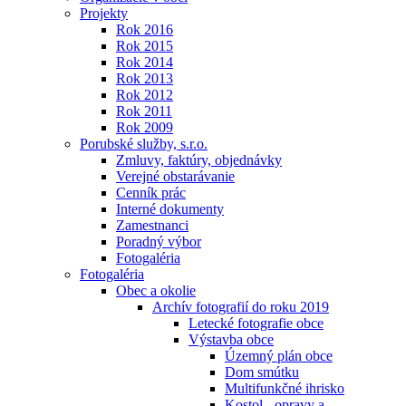
Projekty
Rok 2016
Rok 2015
Rok 2014
Rok 2013
Rok 2012
Rok 2011
Rok 2009
Porubské služby, s.r.o.
Zmluvy, faktúry, objednávky
Verejné obstarávanie
Cenník prác
Interné dokumenty
Zamestnanci
Poradný výbor
Fotogaléria
Fotogaléria
Obec a okolie
Archív fotografií do roku 2019
Letecké fotografie obce
Výstavba obce
Územný plán obce
Dom smútku
Multifunkčné ihrisko
Kostol - opravy a