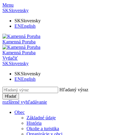
Menu
SK
Slovensky
SK
Slovensky
EN
English
Kamenná Poruba
Kamenná Poruba
Vytlačiť
SK
Slovensky
SK
Slovensky
EN
English
Hľadaný výraz
Hľadať
rozšírené vyhľadávanie
Obec
Základné údaje
História
Okolie a turistika
Organizácie v obci