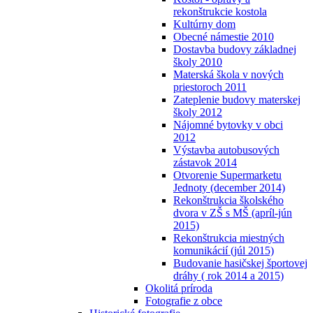
rekonštrukcie kostola
Kultúrny dom
Obecné námestie 2010
Dostavba budovy základnej
školy 2010
Materská škola v nových
priestoroch 2011
Zateplenie budovy materskej
školy 2012
Nájomné bytovky v obci
2012
Výstavba autobusových
zástavok 2014
Otvorenie Supermarketu
Jednoty (december 2014)
Rekonštrukcia školského
dvora v ZŠ s MŠ (apríl-jún
2015)
Rekonštrukcia miestných
komunikácií (júl 2015)
Budovanie hasičskej športovej
dráhy ( rok 2014 a 2015)
Okolitá príroda
Fotografie z obce