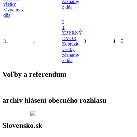
záznamy
všetky
z dňa
záznamy z
dňa
2
1
ZBERNÝ
DVOR
31
1
3
4
5
Zobraziť
všetky
záznamy
z dňa
Voľby a referendum
archív hlásení obecného rozhlasu
Slovensko.sk