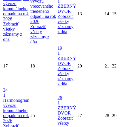
vývozu
1
vývozu
vrecovaného
ZBERNÝ
komunálneho
triedeného
DVOR
odpadu na rok
13
14
15
odpadu na rok
Zobraziť
2026
2026
všetky
Zobraziť
Zobraziť
záznamy
všetky
všetky
z dňa
záznamy z
záznamy z
dňa
dňa
19
1
ZBERNÝ
DVOR
17
18
20
21
22
Zobraziť
všetky
záznamy
z dňa
24
1
26
Harmonogram
1
vývozu
ZBERNÝ
komunálneho
DVOR
odpadu na rok
25
27
28
29
Zobraziť
2026
všetky
Zobraziť