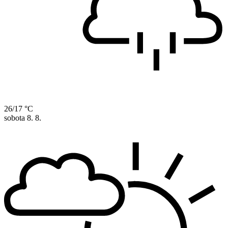
26/17 °C
sobota
8. 8.