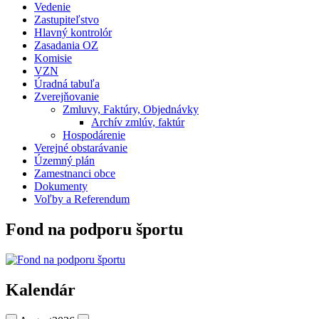
Vedenie
Zastupiteľstvo
Hlavný kontrolór
Zasadania OZ
Komisie
VZN
Úradná tabuľa
Zverejňovanie
Zmluvy, Faktúry, Objednávky
Archív zmlúv, faktúr
Hospodárenie
Verejné obstarávanie
Územný plán
Zamestnanci obce
Dokumenty
Voľby a Referendum
Fond na podporu športu
Kalendár