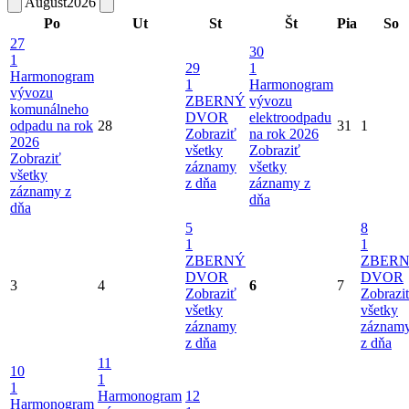
August
2026
Po
Ut
St
Št
Pia
So
27
30
1
29
1
Harmonogram
1
Harmonogram
vývozu
ZBERNÝ
vývozu
komunálneho
DVOR
elektroodpadu
odpadu na rok
28
31
1
Zobraziť
na rok 2026
2026
všetky
Zobraziť
Zobraziť
záznamy
všetky
všetky
z dňa
záznamy z
záznamy z
dňa
dňa
5
8
1
1
ZBERNÝ
ZBER
DVOR
DVOR
3
4
6
7
Zobraziť
Zobrazi
všetky
všetky
záznamy
záznam
z dňa
z dňa
11
10
1
1
Harmonogram
12
Harmonogram