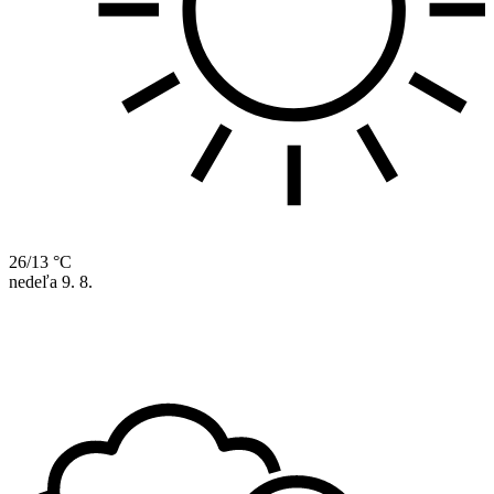
26/13 °C
nedeľa
9. 8.