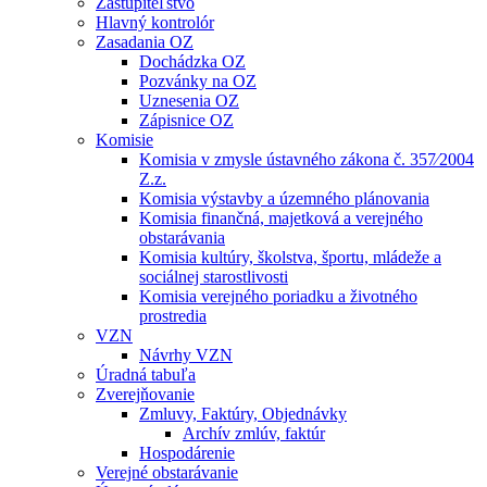
Zastupiteľstvo
Hlavný kontrolór
Zasadania OZ
Dochádzka OZ
Pozvánky na OZ
Uznesenia OZ
Zápisnice OZ
Komisie
Komisia v zmysle ústavného zákona č. 357⁄2004
Z.z.
Komisia výstavby a územného plánovania
Komisia finančná, majetková a verejného
obstarávania
Komisia kultúry, školstva, športu, mládeže a
sociálnej starostlivosti
Komisia verejného poriadku a životného
prostredia
VZN
Návrhy VZN
Úradná tabuľa
Zverejňovanie
Zmluvy, Faktúry, Objednávky
Archív zmlúv, faktúr
Hospodárenie
Verejné obstarávanie