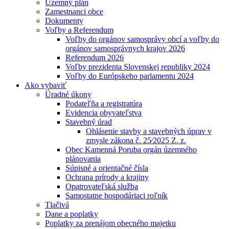
Územný plán
Zamestnanci obce
Dokumenty
Voľby a Referendum
Voľby do orgánov samosprávy obcí a voľby do
orgánov samosprávnych krajov 2026
Referendum 2026
Voľby prezidenta Slovenskej republiky 2024
Voľby do Európskeho parlamentu 2024
Ako vybaviť
Úradné úkony
Podateľňa a registratúra
Evidencia obyvateľstva
Stavebný úrad
Ohlásenie stavby a stavebných úprav v
zmysle zákona č. 25⁄2025 Z. z.
Obec Kamenná Poruba orgán územného
plánovania
Súpisné a orientačné čísla
Ochrana prírody a krajiny
Opatrovateľská služba
Samostatne hospodáriaci roľník
Tlačivá
Dane a poplatky
Poplatky za prenájom obecného majetku