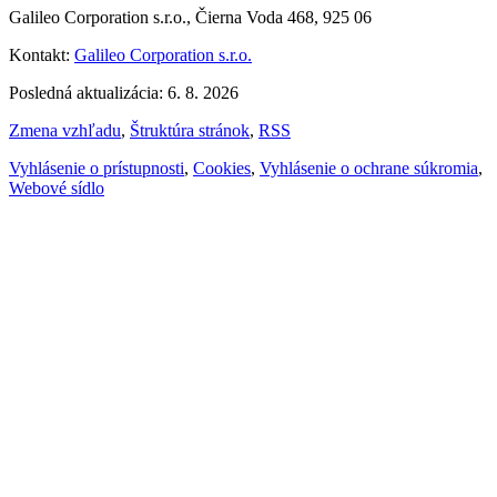
Galileo Corporation s.r.o., Čierna Voda 468, 925 06
Kontakt:
Galileo Corporation s.r.o.
Posledná aktualizácia: 6. 8. 2026
Zmena vzhľadu
,
Štruktúra stránok
,
RSS
Vyhlásenie o prístupnosti
,
Cookies
,
Vyhlásenie o ochrane súkromia
,
Webové sídlo