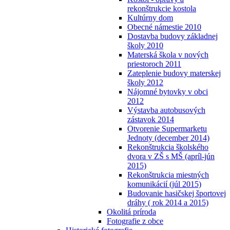
rekonštrukcie kostola
Kultúrny dom
Obecné námestie 2010
Dostavba budovy základnej
školy 2010
Materská škola v nových
priestoroch 2011
Zateplenie budovy materskej
školy 2012
Nájomné bytovky v obci
2012
Výstavba autobusových
zástavok 2014
Otvorenie Supermarketu
Jednoty (december 2014)
Rekonštrukcia školského
dvora v ZŠ s MŠ (apríl-jún
2015)
Rekonštrukcia miestných
komunikácií (júl 2015)
Budovanie hasičskej športovej
dráhy ( rok 2014 a 2015)
Okolitá príroda
Fotografie z obce