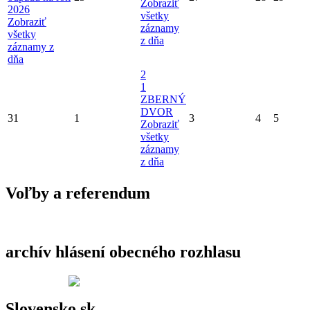
Zobraziť
2026
všetky
Zobraziť
záznamy
všetky
z dňa
záznamy z
dňa
2
1
ZBERNÝ
DVOR
31
1
3
4
5
Zobraziť
všetky
záznamy
z dňa
Voľby a referendum
archív hlásení obecného rozhlasu
Slovensko.sk