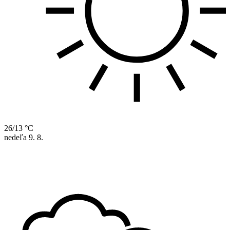
26/13 °C
nedeľa
9. 8.