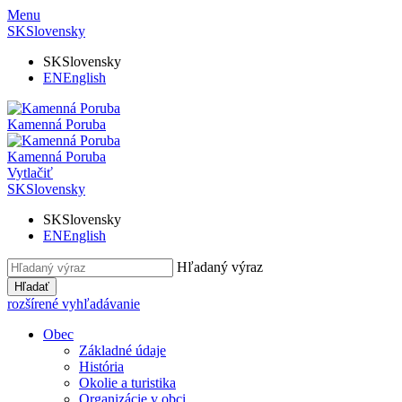
Menu
SK
Slovensky
SK
Slovensky
EN
English
Kamenná Poruba
Kamenná Poruba
Vytlačiť
SK
Slovensky
SK
Slovensky
EN
English
Hľadaný výraz
Hľadať
rozšírené vyhľadávanie
Obec
Základné údaje
História
Okolie a turistika
Organizácie v obci