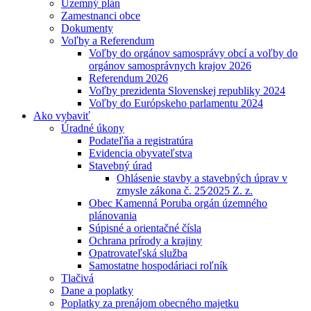
Územný plán
Zamestnanci obce
Dokumenty
Voľby a Referendum
Voľby do orgánov samosprávy obcí a voľby do
orgánov samosprávnych krajov 2026
Referendum 2026
Voľby prezidenta Slovenskej republiky 2024
Voľby do Európskeho parlamentu 2024
Ako vybaviť
Úradné úkony
Podateľňa a registratúra
Evidencia obyvateľstva
Stavebný úrad
Ohlásenie stavby a stavebných úprav v
zmysle zákona č. 25⁄2025 Z. z.
Obec Kamenná Poruba orgán územného
plánovania
Súpisné a orientačné čísla
Ochrana prírody a krajiny
Opatrovateľská služba
Samostatne hospodáriaci roľník
Tlačivá
Dane a poplatky
Poplatky za prenájom obecného majetku