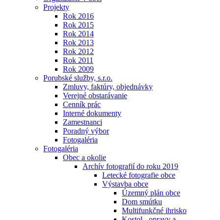
Projekty
Rok 2016
Rok 2015
Rok 2014
Rok 2013
Rok 2012
Rok 2011
Rok 2009
Porubské služby, s.r.o.
Zmluvy, faktúry, objednávky
Verejné obstarávanie
Cenník prác
Interné dokumenty
Zamestnanci
Poradný výbor
Fotogaléria
Fotogaléria
Obec a okolie
Archív fotografií do roku 2019
Letecké fotografie obce
Výstavba obce
Územný plán obce
Dom smútku
Multifunkčné ihrisko
Kostol - opravy a