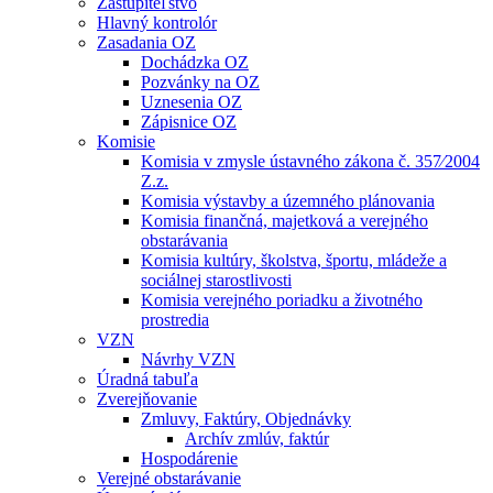
Zastupiteľstvo
Hlavný kontrolór
Zasadania OZ
Dochádzka OZ
Pozvánky na OZ
Uznesenia OZ
Zápisnice OZ
Komisie
Komisia v zmysle ústavného zákona č. 357⁄2004
Z.z.
Komisia výstavby a územného plánovania
Komisia finančná, majetková a verejného
obstarávania
Komisia kultúry, školstva, športu, mládeže a
sociálnej starostlivosti
Komisia verejného poriadku a životného
prostredia
VZN
Návrhy VZN
Úradná tabuľa
Zverejňovanie
Zmluvy, Faktúry, Objednávky
Archív zmlúv, faktúr
Hospodárenie
Verejné obstarávanie