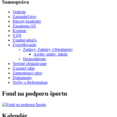
Samospráva
Vedenie
Zastupiteľstvo
Hlavný kontrolór
Zasadania OZ
Komisie
VZN
Úradná tabuľa
Zverejňovanie
Zmluvy, Faktúry, Objednávky
Archív zmlúv, faktúr
Hospodárenie
Verejné obstarávanie
Územný plán
Zamestnanci obce
Dokumenty
Voľby a Referendum
Fond na podporu športu
Kalendár