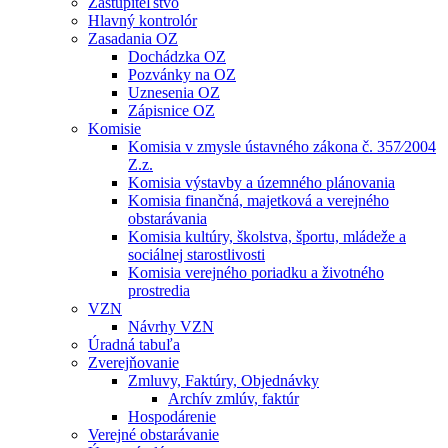
Zastupiteľstvo
Hlavný kontrolór
Zasadania OZ
Dochádzka OZ
Pozvánky na OZ
Uznesenia OZ
Zápisnice OZ
Komisie
Komisia v zmysle ústavného zákona č. 357⁄2004
Z.z.
Komisia výstavby a územného plánovania
Komisia finančná, majetková a verejného
obstarávania
Komisia kultúry, školstva, športu, mládeže a
sociálnej starostlivosti
Komisia verejného poriadku a životného
prostredia
VZN
Návrhy VZN
Úradná tabuľa
Zverejňovanie
Zmluvy, Faktúry, Objednávky
Archív zmlúv, faktúr
Hospodárenie
Verejné obstarávanie