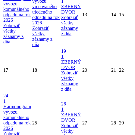
vývozu
1
vývozu
vrecovaného
ZBERNÝ
komunálneho
triedeného
DVOR
odpadu na rok
13
14
15
odpadu na rok
Zobraziť
2026
2026
všetky
Zobraziť
Zobraziť
záznamy
všetky
všetky
z dňa
záznamy z
záznamy z
dňa
dňa
19
1
ZBERNÝ
DVOR
17
18
20
21
22
Zobraziť
všetky
záznamy
z dňa
24
1
26
Harmonogram
1
vývozu
ZBERNÝ
komunálneho
DVOR
odpadu na rok
25
27
28
29
Zobraziť
2026
všetky
Zobraziť