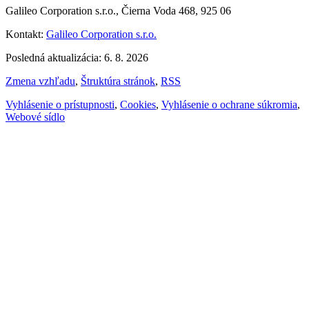
Galileo Corporation s.r.o., Čierna Voda 468, 925 06
Kontakt:
Galileo Corporation s.r.o.
Posledná aktualizácia: 6. 8. 2026
Zmena vzhľadu
,
Štruktúra stránok
,
RSS
Vyhlásenie o prístupnosti
,
Cookies
,
Vyhlásenie o ochrane súkromia
,
Webové sídlo