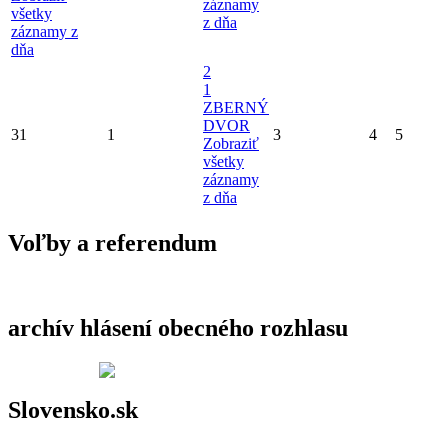
záznamy
všetky
z dňa
záznamy z
dňa
2
1
ZBERNÝ
DVOR
31
1
3
4
5
Zobraziť
všetky
záznamy
z dňa
Voľby a referendum
archív hlásení obecného rozhlasu
Slovensko.sk