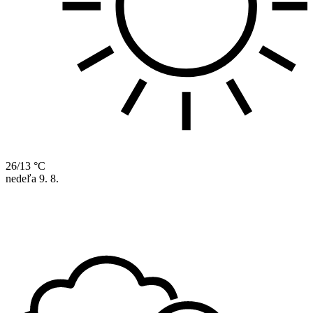
26/13 °C
nedeľa
9. 8.