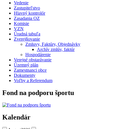
Vedenie
Zastupiteľstvo
Hlavný kontrolór
Zasadania OZ
Komisie
VZN
Úradná tabuľa
Zverejňovanie
Zmluvy, Faktúry, Objednávky
Archív zmlúv, faktúr
Hospodárenie
Verejné obstarávanie
Územný plán
Zamestnanci obce
Dokumenty
Voľby a Referendum
Fond na podporu športu
Kalendár