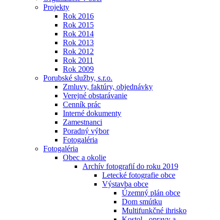
Projekty
Rok 2016
Rok 2015
Rok 2014
Rok 2013
Rok 2012
Rok 2011
Rok 2009
Porubské služby, s.r.o.
Zmluvy, faktúry, objednávky
Verejné obstarávanie
Cenník prác
Interné dokumenty
Zamestnanci
Poradný výbor
Fotogaléria
Fotogaléria
Obec a okolie
Archív fotografií do roku 2019
Letecké fotografie obce
Výstavba obce
Územný plán obce
Dom smútku
Multifunkčné ihrisko
Kostol - opravy a