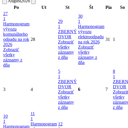
August
2026
Po
Ut
St
Št
Pia
So
27
30
1
29
1
Harmonogram
1
Harmonogram
vývozu
ZBERNÝ
vývozu
komunálneho
DVOR
elektroodpadu
odpadu na rok
28
31
1
Zobraziť
na rok 2026
2026
všetky
Zobraziť
Zobraziť
záznamy
všetky
všetky
z dňa
záznamy z
záznamy z
dňa
dňa
5
8
1
1
ZBERNÝ
ZBER
DVOR
DVOR
3
4
6
7
Zobraziť
Zobrazi
všetky
všetky
záznamy
záznam
z dňa
z dňa
11
10
1
1
Harmonogram
12
Harmonogram