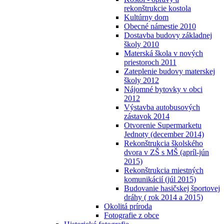
rekonštrukcie kostola
Kultúrny dom
Obecné námestie 2010
Dostavba budovy základnej
školy 2010
Materská škola v nových
priestoroch 2011
Zateplenie budovy materskej
školy 2012
Nájomné bytovky v obci
2012
Výstavba autobusových
zástavok 2014
Otvorenie Supermarketu
Jednoty (december 2014)
Rekonštrukcia školského
dvora v ZŠ s MŠ (apríl-jún
2015)
Rekonštrukcia miestných
komunikácií (júl 2015)
Budovanie hasičskej športovej
dráhy ( rok 2014 a 2015)
Okolitá príroda
Fotografie z obce