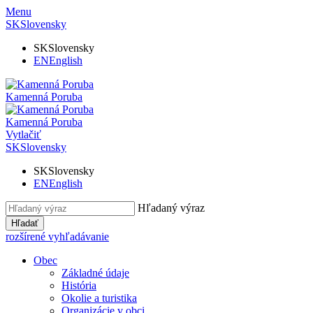
Menu
SK
Slovensky
SK
Slovensky
EN
English
Kamenná Poruba
Kamenná Poruba
Vytlačiť
SK
Slovensky
SK
Slovensky
EN
English
Hľadaný výraz
Hľadať
rozšírené vyhľadávanie
Obec
Základné údaje
História
Okolie a turistika
Organizácie v obci