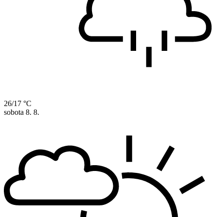
26/17 °C
sobota
8. 8.