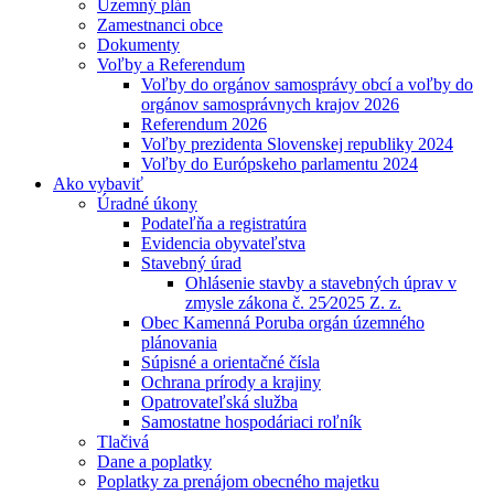
Územný plán
Zamestnanci obce
Dokumenty
Voľby a Referendum
Voľby do orgánov samosprávy obcí a voľby do
orgánov samosprávnych krajov 2026
Referendum 2026
Voľby prezidenta Slovenskej republiky 2024
Voľby do Európskeho parlamentu 2024
Ako vybaviť
Úradné úkony
Podateľňa a registratúra
Evidencia obyvateľstva
Stavebný úrad
Ohlásenie stavby a stavebných úprav v
zmysle zákona č. 25⁄2025 Z. z.
Obec Kamenná Poruba orgán územného
plánovania
Súpisné a orientačné čísla
Ochrana prírody a krajiny
Opatrovateľská služba
Samostatne hospodáriaci roľník
Tlačivá
Dane a poplatky
Poplatky za prenájom obecného majetku