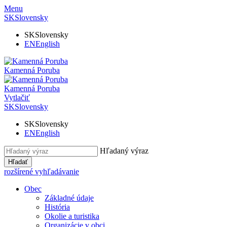
Menu
SK
Slovensky
SK
Slovensky
EN
English
Kamenná Poruba
Kamenná Poruba
Vytlačiť
SK
Slovensky
SK
Slovensky
EN
English
Hľadaný výraz
Hľadať
rozšírené vyhľadávanie
Obec
Základné údaje
História
Okolie a turistika
Organizácie v obci