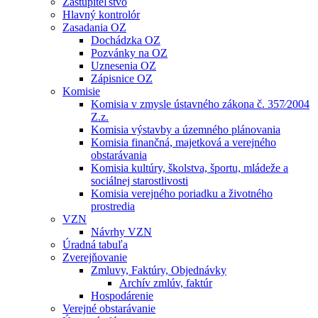
Zastupiteľstvo
Hlavný kontrolór
Zasadania OZ
Dochádzka OZ
Pozvánky na OZ
Uznesenia OZ
Zápisnice OZ
Komisie
Komisia v zmysle ústavného zákona č. 357⁄2004
Z.z.
Komisia výstavby a územného plánovania
Komisia finančná, majetková a verejného
obstarávania
Komisia kultúry, školstva, športu, mládeže a
sociálnej starostlivosti
Komisia verejného poriadku a životného
prostredia
VZN
Návrhy VZN
Úradná tabuľa
Zverejňovanie
Zmluvy, Faktúry, Objednávky
Archív zmlúv, faktúr
Hospodárenie
Verejné obstarávanie