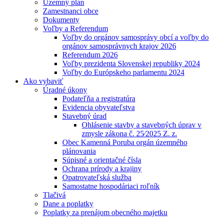
Územný plán
Zamestnanci obce
Dokumenty
Voľby a Referendum
Voľby do orgánov samosprávy obcí a voľby do
orgánov samosprávnych krajov 2026
Referendum 2026
Voľby prezidenta Slovenskej republiky 2024
Voľby do Európskeho parlamentu 2024
Ako vybaviť
Úradné úkony
Podateľňa a registratúra
Evidencia obyvateľstva
Stavebný úrad
Ohlásenie stavby a stavebných úprav v
zmysle zákona č. 25⁄2025 Z. z.
Obec Kamenná Poruba orgán územného
plánovania
Súpisné a orientačné čísla
Ochrana prírody a krajiny
Opatrovateľská služba
Samostatne hospodáriaci roľník
Tlačivá
Dane a poplatky
Poplatky za prenájom obecného majetku