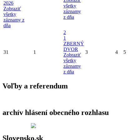
Zobraziť
2026
všetky
Zobraziť
záznamy
všetky
z dňa
záznamy z
dňa
2
1
ZBERNÝ
DVOR
31
1
3
4
5
Zobraziť
všetky
záznamy
z dňa
Voľby a referendum
archív hlásení obecného rozhlasu
Slovensko.sk