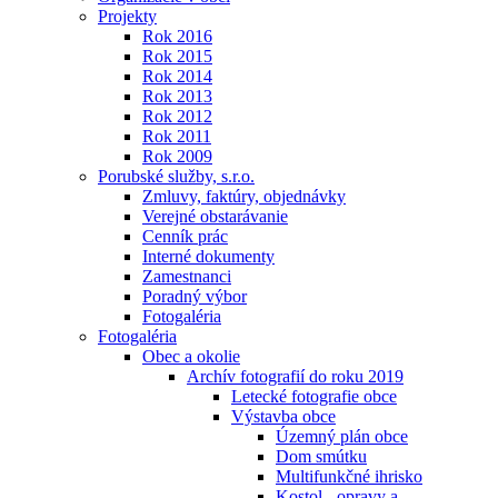
Projekty
Rok 2016
Rok 2015
Rok 2014
Rok 2013
Rok 2012
Rok 2011
Rok 2009
Porubské služby, s.r.o.
Zmluvy, faktúry, objednávky
Verejné obstarávanie
Cenník prác
Interné dokumenty
Zamestnanci
Poradný výbor
Fotogaléria
Fotogaléria
Obec a okolie
Archív fotografií do roku 2019
Letecké fotografie obce
Výstavba obce
Územný plán obce
Dom smútku
Multifunkčné ihrisko
Kostol - opravy a