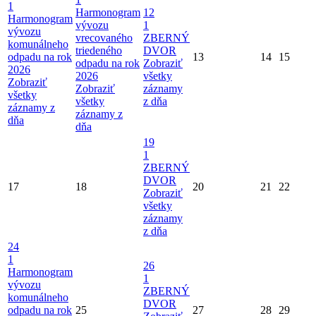
1
Harmonogram
12
Harmonogram
vývozu
1
vývozu
vrecovaného
ZBERNÝ
komunálneho
triedeného
DVOR
odpadu na rok
13
14
15
odpadu na rok
Zobraziť
2026
2026
všetky
Zobraziť
Zobraziť
záznamy
všetky
všetky
z dňa
záznamy z
záznamy z
dňa
dňa
19
1
ZBERNÝ
DVOR
17
18
20
21
22
Zobraziť
všetky
záznamy
z dňa
24
1
26
Harmonogram
1
vývozu
ZBERNÝ
komunálneho
DVOR
odpadu na rok
25
27
28
29