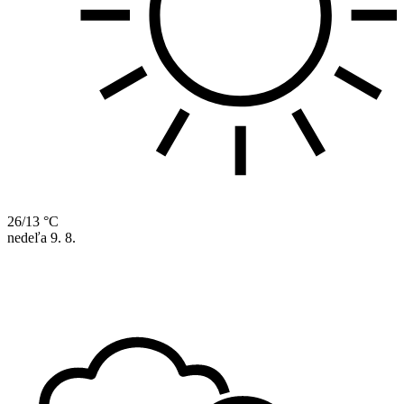
26/13 °C
nedeľa
9. 8.