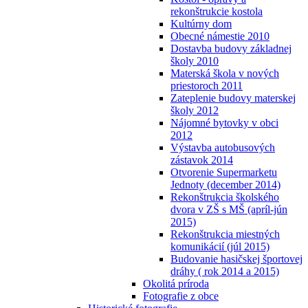
rekonštrukcie kostola
Kultúrny dom
Obecné námestie 2010
Dostavba budovy základnej
školy 2010
Materská škola v nových
priestoroch 2011
Zateplenie budovy materskej
školy 2012
Nájomné bytovky v obci
2012
Výstavba autobusových
zástavok 2014
Otvorenie Supermarketu
Jednoty (december 2014)
Rekonštrukcia školského
dvora v ZŠ s MŠ (apríl-jún
2015)
Rekonštrukcia miestných
komunikácií (júl 2015)
Budovanie hasičskej športovej
dráhy ( rok 2014 a 2015)
Okolitá príroda
Fotografie z obce