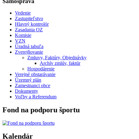
Samospráva
Vedenie
Zastupiteľstvo
Hlavný kontrolór
Zasadania OZ
Komisie
VZN
Úradná tabuľa
Zverejňovanie
Zmluvy, Faktúry, Objednávky
Archív zmlúv, faktúr
Hospodárenie
Verejné obstarávanie
Územný plán
Zamestnanci obce
Dokumenty
Voľby a Referendum
Fond na podporu športu
Kalendár