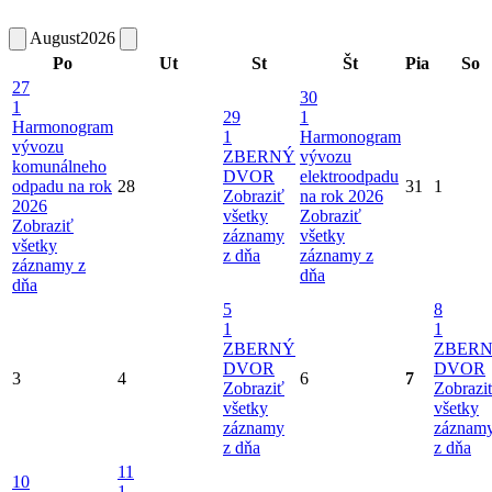
August
2026
Po
Ut
St
Št
Pia
So
27
30
1
29
1
Harmonogram
1
Harmonogram
vývozu
ZBERNÝ
vývozu
komunálneho
DVOR
elektroodpadu
odpadu na rok
28
31
1
Zobraziť
na rok 2026
2026
všetky
Zobraziť
Zobraziť
záznamy
všetky
všetky
z dňa
záznamy z
záznamy z
dňa
dňa
5
8
1
1
ZBERNÝ
ZBER
DVOR
DVOR
3
4
6
7
Zobraziť
Zobrazi
všetky
všetky
záznamy
záznam
z dňa
z dňa
11
10
1