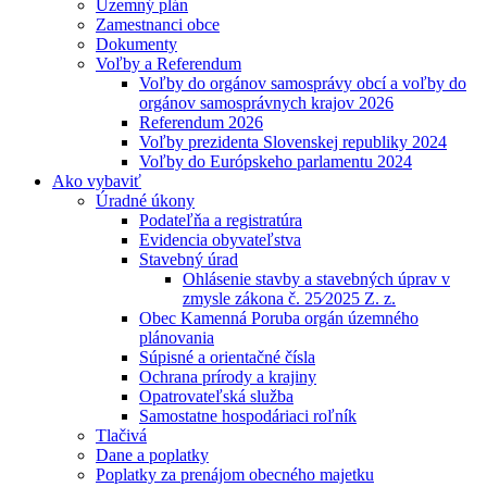
Územný plán
Zamestnanci obce
Dokumenty
Voľby a Referendum
Voľby do orgánov samosprávy obcí a voľby do
orgánov samosprávnych krajov 2026
Referendum 2026
Voľby prezidenta Slovenskej republiky 2024
Voľby do Európskeho parlamentu 2024
Ako vybaviť
Úradné úkony
Podateľňa a registratúra
Evidencia obyvateľstva
Stavebný úrad
Ohlásenie stavby a stavebných úprav v
zmysle zákona č. 25⁄2025 Z. z.
Obec Kamenná Poruba orgán územného
plánovania
Súpisné a orientačné čísla
Ochrana prírody a krajiny
Opatrovateľská služba
Samostatne hospodáriaci roľník
Tlačivá
Dane a poplatky
Poplatky za prenájom obecného majetku