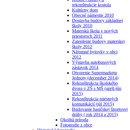
rekonštrukcie kostola
Kultúrny dom
Obecné námestie 2010
Dostavba budovy základnej
školy 2010
Materská škola v nových
priestoroch 2011
Zateplenie budovy materskej
školy 2012
Nájomné bytovky v obci
2012
Výstavba autobusových
zástavok 2014
Otvorenie Supermarketu
Jednoty (december 2014)
Rekonštrukcia školského
dvora v ZŠ s MŠ (apríl-jún
2015)
Rekonštrukcia miestných
komunikácií (júl 2015)
Budovanie hasičskej športovej
dráhy ( rok 2014 a 2015)
Okolitá príroda
Fotografie z obce