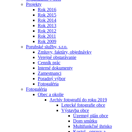
Projekty
Rok 2016
Rok 2015
Rok 2014
Rok 2013
Rok 2012
Rok 2011
Rok 2009
Porubské služby, s.r.o.
Zmluvy, faktúry, objednávky
Verejné obstarávanie
Cenník prác
Interné dokumenty
Zamestnanci
Poradný výbor
Fotogaléria
Fotogaléria
Obec a okolie
Archív fotografií do roku 2019
Letecké fotografie obce
Výstavba obce
Územný plán obce
Dom smútku
Multifunkčné ihrisko
Kostol - opravy a