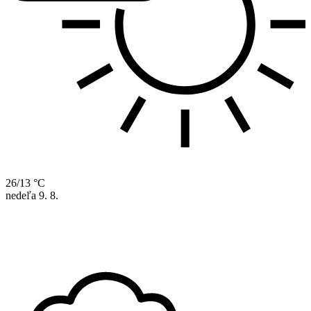
26/13 °C
nedeľa
9. 8.