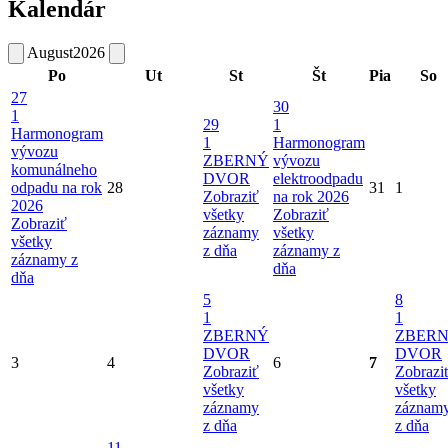
Kalendár
August
2026
Po
Ut
St
Št
Pia
So
27
30
1
29
1
Harmonogram
1
Harmonogram
vývozu
ZBERNÝ
vývozu
komunálneho
DVOR
elektroodpadu
odpadu na rok
28
31
1
Zobraziť
na rok 2026
2026
všetky
Zobraziť
Zobraziť
záznamy
všetky
všetky
z dňa
záznamy z
záznamy z
dňa
dňa
5
8
1
1
ZBERNÝ
ZBER
DVOR
DVOR
3
4
6
7
Zobraziť
Zobrazi
všetky
všetky
záznamy
záznam
z dňa
z dňa
11