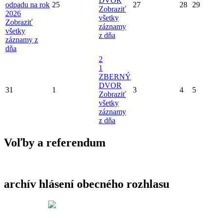
DVOR
odpadu na rok
25
27
28
29
Zobraziť
2026
všetky
Zobraziť
záznamy
všetky
z dňa
záznamy z
dňa
2
1
ZBERNÝ
DVOR
31
1
3
4
5
Zobraziť
všetky
záznamy
z dňa
Voľby a referendum
archív hlásení obecného rozhlasu