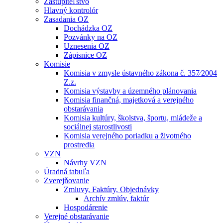
Zastupiteľstvo
Hlavný kontrolór
Zasadania OZ
Dochádzka OZ
Pozvánky na OZ
Uznesenia OZ
Zápisnice OZ
Komisie
Komisia v zmysle ústavného zákona č. 357⁄2004
Z.z.
Komisia výstavby a územného plánovania
Komisia finančná, majetková a verejného
obstarávania
Komisia kultúry, školstva, športu, mládeže a
sociálnej starostlivosti
Komisia verejného poriadku a životného
prostredia
VZN
Návrhy VZN
Úradná tabuľa
Zverejňovanie
Zmluvy, Faktúry, Objednávky
Archív zmlúv, faktúr
Hospodárenie
Verejné obstarávanie