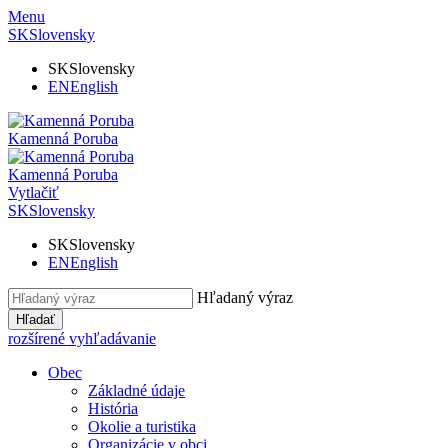
Menu
SK
Slovensky
SK
Slovensky
EN
English
Kamenná Poruba
Kamenná Poruba
Vytlačiť
SK
Slovensky
SK
Slovensky
EN
English
Hľadaný výraz
Hľadať
rozšírené vyhľadávanie
Obec
Základné údaje
História
Okolie a turistika
Organizácie v obci