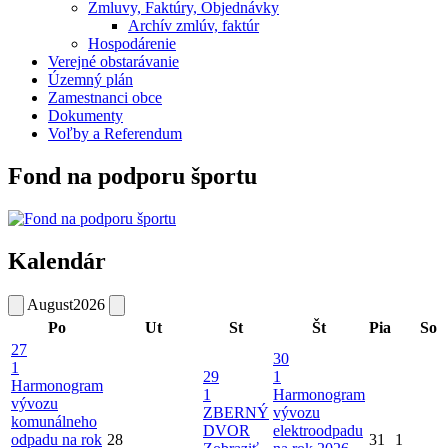
Zmluvy, Faktúry, Objednávky
Archív zmlúv, faktúr
Hospodárenie
Verejné obstarávanie
Územný plán
Zamestnanci obce
Dokumenty
Voľby a Referendum
Fond na podporu športu
Kalendár
August
2026
Po
Ut
St
Št
Pia
So
27
30
1
29
1
Harmonogram
1
Harmonogram
vývozu
ZBERNÝ
vývozu
komunálneho
DVOR
elektroodpadu
odpadu na rok
28
31
1