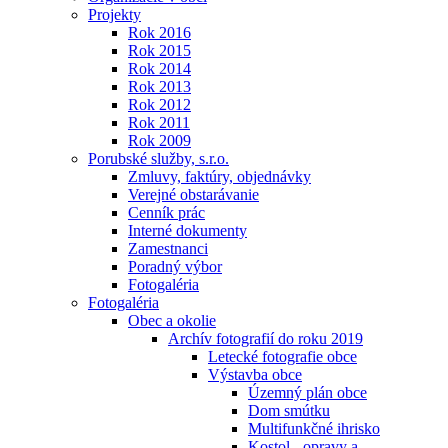
Projekty
Rok 2016
Rok 2015
Rok 2014
Rok 2013
Rok 2012
Rok 2011
Rok 2009
Porubské služby, s.r.o.
Zmluvy, faktúry, objednávky
Verejné obstarávanie
Cenník prác
Interné dokumenty
Zamestnanci
Poradný výbor
Fotogaléria
Fotogaléria
Obec a okolie
Archív fotografií do roku 2019
Letecké fotografie obce
Výstavba obce
Územný plán obce
Dom smútku
Multifunkčné ihrisko
Kostol - opravy a