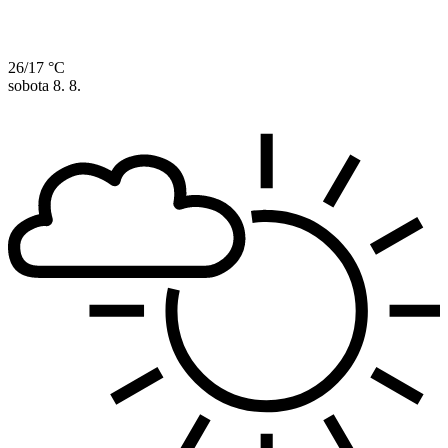
26/17 °C
sobota
8. 8.