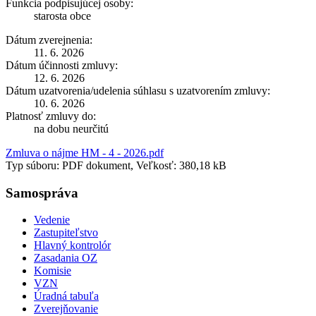
Funkcia podpisujúcej osoby:
starosta obce
Dátum zverejnenia:
11. 6. 2026
Dátum účinnosti zmluvy:
12. 6. 2026
Dátum uzatvorenia/udelenia súhlasu s uzatvorením zmluvy:
10. 6. 2026
Platnosť zmluvy do:
na dobu neurčitú
Zmluva o nájme HM - 4 - 2026.pdf
Typ súboru: PDF dokument, Veľkosť: 380,18 kB
Samospráva
Vedenie
Zastupiteľstvo
Hlavný kontrolór
Zasadania OZ
Komisie
VZN
Úradná tabuľa
Zverejňovanie