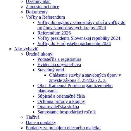
Územný plán
Zamestnanci obce
Dokumenty
Voľby a Referendum
Voľby do orgánov samosprávy obcí a voľby do
orgánov samosprávnych krajov 2026
Referendum 2026
Voľby prezidenta Slovenskej republiky 2024
Voľby do Európskeho parlamentu 2024
Ako vybaviť
Úradné úkony
Podateľňa a registratúra
Evidencia obyvateľstva
Stavebný úrad
Ohlásenie stavby a stavebných úprav v
zmysle zákona č. 25⁄2025 Z. z.
Obec Kamenná Poruba orgán územného
plánovania
Súpisné a orientačné čísla
Ochrana prírody a krajiny
Opatrovateľská služba
Samostatne hospodáriaci roľník
Tlačivá
Dane a poplatky
Poplatky za prenájom obecného majetku