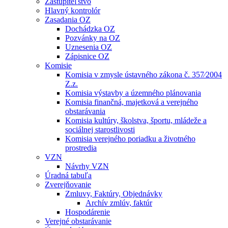
Zastupiteľstvo
Hlavný kontrolór
Zasadania OZ
Dochádzka OZ
Pozvánky na OZ
Uznesenia OZ
Zápisnice OZ
Komisie
Komisia v zmysle ústavného zákona č. 357⁄2004
Z.z.
Komisia výstavby a územného plánovania
Komisia finančná, majetková a verejného
obstarávania
Komisia kultúry, školstva, športu, mládeže a
sociálnej starostlivosti
Komisia verejného poriadku a životného
prostredia
VZN
Návrhy VZN
Úradná tabuľa
Zverejňovanie
Zmluvy, Faktúry, Objednávky
Archív zmlúv, faktúr
Hospodárenie
Verejné obstarávanie