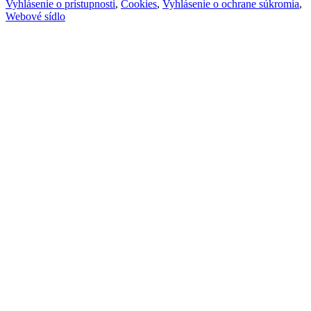
Vyhlásenie o prístupnosti
,
Cookies
,
Vyhlásenie o ochrane súkromia
,
Webové sídlo