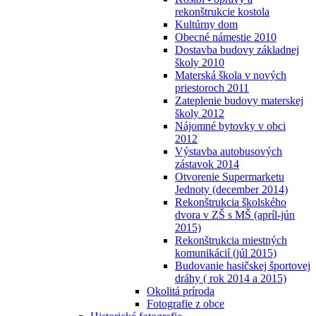
rekonštrukcie kostola
Kultúrny dom
Obecné námestie 2010
Dostavba budovy základnej
školy 2010
Materská škola v nových
priestoroch 2011
Zateplenie budovy materskej
školy 2012
Nájomné bytovky v obci
2012
Výstavba autobusových
zástavok 2014
Otvorenie Supermarketu
Jednoty (december 2014)
Rekonštrukcia školského
dvora v ZŠ s MŠ (apríl-jún
2015)
Rekonštrukcia miestných
komunikácií (júl 2015)
Budovanie hasičskej športovej
dráhy ( rok 2014 a 2015)
Okolitá príroda
Fotografie z obce