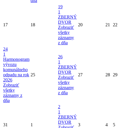
dňa
19
1
ZBERNÝ
DVOR
17
18
20
21
22
Zobraziť
všetky
záznamy
z dňa
24
1
26
Harmonogram
1
vývozu
ZBERNÝ
komunálneho
DVOR
odpadu na rok
25
27
28
29
Zobraziť
2026
všetky
Zobraziť
záznamy
všetky
z dňa
záznamy z
dňa
2
1
ZBERNÝ
DVOR
31
1
3
4
5
Zobraziť