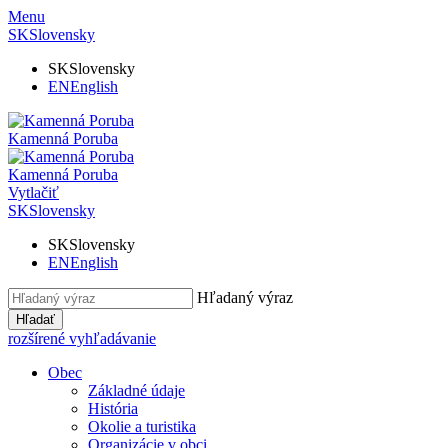
Menu
SK
Slovensky
SK
Slovensky
EN
English
Kamenná Poruba
Kamenná Poruba
Vytlačiť
SK
Slovensky
SK
Slovensky
EN
English
Hľadaný výraz
Hľadať
rozšírené vyhľadávanie
Obec
Základné údaje
História
Okolie a turistika
Organizácie v obci