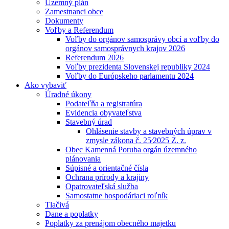
Územný plán
Zamestnanci obce
Dokumenty
Voľby a Referendum
Voľby do orgánov samosprávy obcí a voľby do
orgánov samosprávnych krajov 2026
Referendum 2026
Voľby prezidenta Slovenskej republiky 2024
Voľby do Európskeho parlamentu 2024
Ako vybaviť
Úradné úkony
Podateľňa a registratúra
Evidencia obyvateľstva
Stavebný úrad
Ohlásenie stavby a stavebných úprav v
zmysle zákona č. 25⁄2025 Z. z.
Obec Kamenná Poruba orgán územného
plánovania
Súpisné a orientačné čísla
Ochrana prírody a krajiny
Opatrovateľská služba
Samostatne hospodáriaci roľník
Tlačivá
Dane a poplatky
Poplatky za prenájom obecného majetku