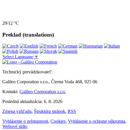
29/12 °C
Preklad (translations)
Select Language
▼
Technický prevádzkovateľ:
Galileo Corporation s.r.o., Čierna Voda 468, 925 06
Kontakt:
Galileo Corporation s.r.o.
Posledná aktualizácia: 6. 8. 2026
Zmena vzhľadu
,
Štruktúra stránok
,
RSS
Vyhlásenie o prístupnosti
,
Cookies
,
Vyhlásenie o ochrane súkromia
,
Webové sídlo