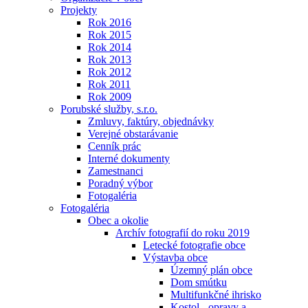
Projekty
Rok 2016
Rok 2015
Rok 2014
Rok 2013
Rok 2012
Rok 2011
Rok 2009
Porubské služby, s.r.o.
Zmluvy, faktúry, objednávky
Verejné obstarávanie
Cenník prác
Interné dokumenty
Zamestnanci
Poradný výbor
Fotogaléria
Fotogaléria
Obec a okolie
Archív fotografií do roku 2019
Letecké fotografie obce
Výstavba obce
Územný plán obce
Dom smútku
Multifunkčné ihrisko
Kostol - opravy a