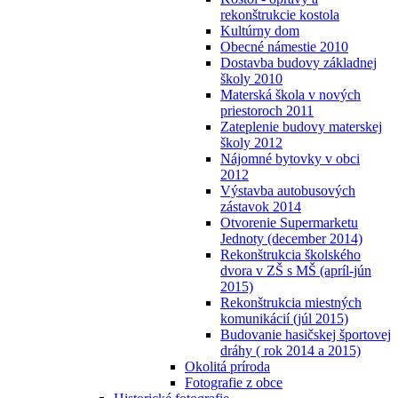
rekonštrukcie kostola
Kultúrny dom
Obecné námestie 2010
Dostavba budovy základnej
školy 2010
Materská škola v nových
priestoroch 2011
Zateplenie budovy materskej
školy 2012
Nájomné bytovky v obci
2012
Výstavba autobusových
zástavok 2014
Otvorenie Supermarketu
Jednoty (december 2014)
Rekonštrukcia školského
dvora v ZŠ s MŠ (apríl-jún
2015)
Rekonštrukcia miestných
komunikácií (júl 2015)
Budovanie hasičskej športovej
dráhy ( rok 2014 a 2015)
Okolitá príroda
Fotografie z obce