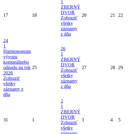
1
ZBERNÝ
DVOR
17
18
20
21
22
Zobraziť
všetky
záznamy
z dňa
24
1
26
Harmonogram
1
vývozu
ZBERNÝ
komunálneho
DVOR
odpadu na rok
25
27
28
29
Zobraziť
2026
všetky
Zobraziť
záznamy
všetky
z dňa
záznamy z
dňa
2
1
ZBERNÝ
DVOR
31
1
3
4
5
Zobraziť
všetky
záznamy