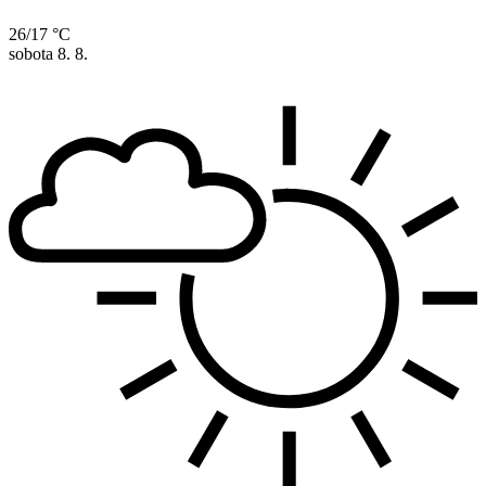
26/17 °C
sobota
8. 8.