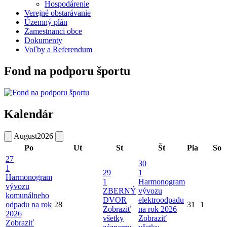
Hospodárenie
Verejné obstarávanie
Územný plán
Zamestnanci obce
Dokumenty
Voľby a Referendum
Fond na podporu športu
Kalendár
August
2026
Po
Ut
St
Št
Pia
So
27
30
1
29
1
Harmonogram
1
Harmonogram
vývozu
ZBERNÝ
vývozu
komunálneho
DVOR
elektroodpadu
odpadu na rok
28
31
1
Zobraziť
na rok 2026
2026
všetky
Zobraziť
Zobraziť