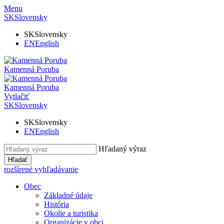
Menu
SK
Slovensky
SK
Slovensky
EN
English
Kamenná Poruba
Kamenná Poruba
Vytlačiť
SK
Slovensky
SK
Slovensky
EN
English
Hľadaný výraz
Hľadať
rozšírené vyhľadávanie
Obec
Základné údaje
História
Okolie a turistika
Organizácie v obci