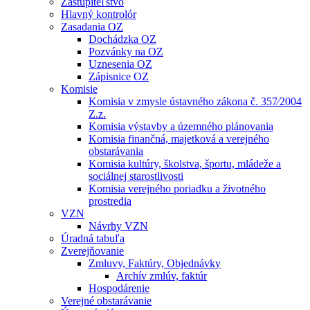
Zastupiteľstvo
Hlavný kontrolór
Zasadania OZ
Dochádzka OZ
Pozvánky na OZ
Uznesenia OZ
Zápisnice OZ
Komisie
Komisia v zmysle ústavného zákona č. 357⁄2004
Z.z.
Komisia výstavby a územného plánovania
Komisia finančná, majetková a verejného
obstarávania
Komisia kultúry, školstva, športu, mládeže a
sociálnej starostlivosti
Komisia verejného poriadku a životného
prostredia
VZN
Návrhy VZN
Úradná tabuľa
Zverejňovanie
Zmluvy, Faktúry, Objednávky
Archív zmlúv, faktúr
Hospodárenie
Verejné obstarávanie