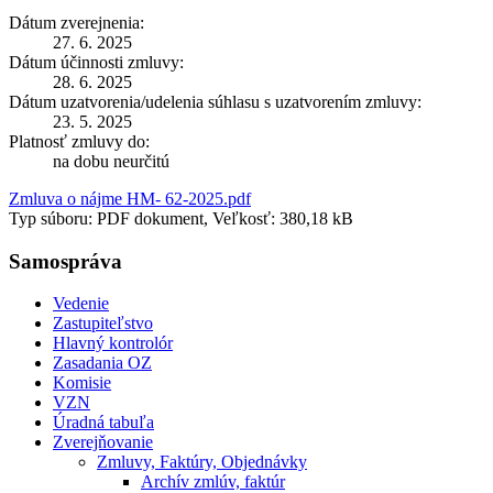
Dátum zverejnenia:
27. 6. 2025
Dátum účinnosti zmluvy:
28. 6. 2025
Dátum uzatvorenia/udelenia súhlasu s uzatvorením zmluvy:
23. 5. 2025
Platnosť zmluvy do:
na dobu neurčitú
Zmluva o nájme HM- 62-2025.pdf
Typ súboru: PDF dokument, Veľkosť: 380,18 kB
Samospráva
Vedenie
Zastupiteľstvo
Hlavný kontrolór
Zasadania OZ
Komisie
VZN
Úradná tabuľa
Zverejňovanie
Zmluvy, Faktúry, Objednávky
Archív zmlúv, faktúr