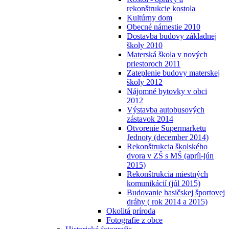
rekonštrukcie kostola
Kultúrny dom
Obecné námestie 2010
Dostavba budovy základnej
školy 2010
Materská škola v nových
priestoroch 2011
Zateplenie budovy materskej
školy 2012
Nájomné bytovky v obci
2012
Výstavba autobusových
zástavok 2014
Otvorenie Supermarketu
Jednoty (december 2014)
Rekonštrukcia školského
dvora v ZŠ s MŠ (apríl-jún
2015)
Rekonštrukcia miestných
komunikácií (júl 2015)
Budovanie hasičskej športovej
dráhy ( rok 2014 a 2015)
Okolitá príroda
Fotografie z obce