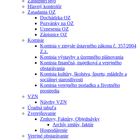
Zastupiteľstvo
Hlavný kontrolór
Zasadania OZ
Dochádzka OZ
Pozvánky na OZ
Uznesenia OZ
Zápisnice OZ
Komisie
Komisia v zmysle ústavného zákona č. 357⁄2004
Z.z.
Komisia výstavby a územného plánovania
Komisia finančná, majetková a verejného
obstarávania
Komisia kultúry, školstva, športu, mládeže a
sociálnej starostlivosti
Komisia verejného poriadku a životného
prostredia
VZN
Návrhy VZN
Úradná tabuľa
Zverejňovanie
Zmluvy, Faktúry, Objednávky
Archív zmlúv, faktúr
Hospodárenie
Verejné obstarávanie