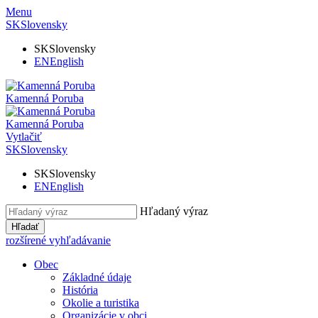
Menu
SK
Slovensky
SK
Slovensky
EN
English
Kamenná Poruba
Kamenná Poruba
Vytlačiť
SK
Slovensky
SK
Slovensky
EN
English
Hľadaný výraz
Hľadať
rozšírené vyhľadávanie
Obec
Základné údaje
História
Okolie a turistika
Organizácie v obci