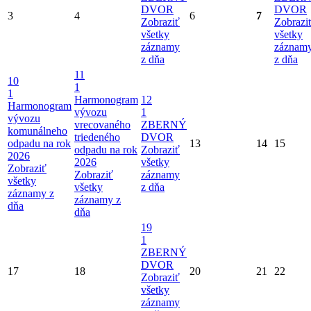
DVOR
DVOR
3
4
6
7
Zobraziť
Zobrazi
všetky
všetky
záznamy
záznam
z dňa
z dňa
11
10
1
1
Harmonogram
12
Harmonogram
vývozu
1
vývozu
vrecovaného
ZBERNÝ
komunálneho
triedeného
DVOR
odpadu na rok
13
14
15
odpadu na rok
Zobraziť
2026
2026
všetky
Zobraziť
Zobraziť
záznamy
všetky
všetky
z dňa
záznamy z
záznamy z
dňa
dňa
19
1
ZBERNÝ
DVOR
17
18
20
21
22
Zobraziť
všetky
záznamy