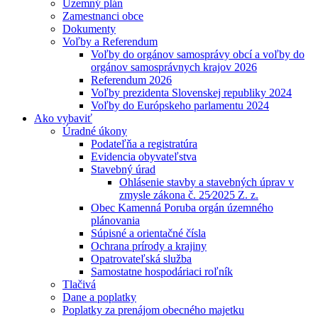
Územný plán
Zamestnanci obce
Dokumenty
Voľby a Referendum
Voľby do orgánov samosprávy obcí a voľby do
orgánov samosprávnych krajov 2026
Referendum 2026
Voľby prezidenta Slovenskej republiky 2024
Voľby do Európskeho parlamentu 2024
Ako vybaviť
Úradné úkony
Podateľňa a registratúra
Evidencia obyvateľstva
Stavebný úrad
Ohlásenie stavby a stavebných úprav v
zmysle zákona č. 25⁄2025 Z. z.
Obec Kamenná Poruba orgán územného
plánovania
Súpisné a orientačné čísla
Ochrana prírody a krajiny
Opatrovateľská služba
Samostatne hospodáriaci roľník
Tlačivá
Dane a poplatky
Poplatky za prenájom obecného majetku