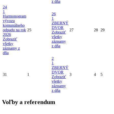
z dňa
24
1
26
Harmonogram
1
vývozu
ZBERNÝ
komunálneho
DVOR
odpadu na rok
25
27
28
29
Zobraziť
2026
všetky
Zobraziť
záznamy
všetky
z dňa
záznamy z
dňa
2
1
ZBERNÝ
DVOR
31
1
3
4
5
Zobraziť
všetky
záznamy
z dňa
Voľby a referendum