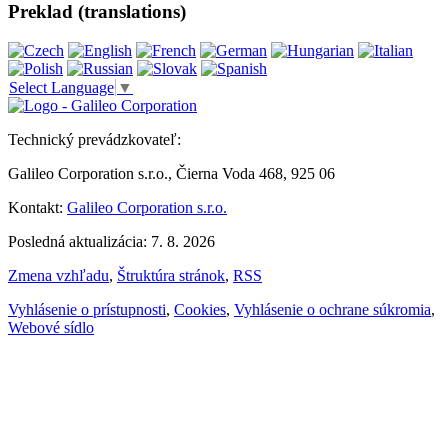
Preklad (translations)
Select Language
▼
Technický prevádzkovateľ:
Galileo Corporation s.r.o., Čierna Voda 468, 925 06
Kontakt:
Galileo Corporation s.r.o.
Posledná aktualizácia: 7. 8. 2026
Zmena vzhľadu
,
Štruktúra stránok
,
RSS
Vyhlásenie o prístupnosti
,
Cookies
,
Vyhlásenie o ochrane súkromia
,
Webové sídlo