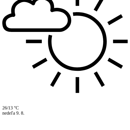
26/13 °C
nedeľa
9. 8.