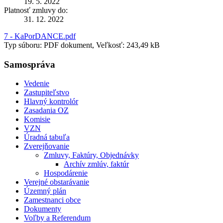
19. 5. 2022
Platnosť zmluvy do:
31. 12. 2022
7 - KaPorDANCE.pdf
Typ súboru: PDF dokument, Veľkosť: 243,49 kB
Samospráva
Vedenie
Zastupiteľstvo
Hlavný kontrolór
Zasadania OZ
Komisie
VZN
Úradná tabuľa
Zverejňovanie
Zmluvy, Faktúry, Objednávky
Archív zmlúv, faktúr
Hospodárenie
Verejné obstarávanie
Územný plán
Zamestnanci obce
Dokumenty
Voľby a Referendum