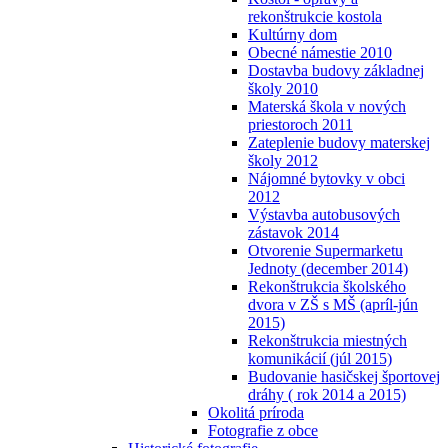
rekonštrukcie kostola
Kultúrny dom
Obecné námestie 2010
Dostavba budovy základnej
školy 2010
Materská škola v nových
priestoroch 2011
Zateplenie budovy materskej
školy 2012
Nájomné bytovky v obci
2012
Výstavba autobusových
zástavok 2014
Otvorenie Supermarketu
Jednoty (december 2014)
Rekonštrukcia školského
dvora v ZŠ s MŠ (apríl-jún
2015)
Rekonštrukcia miestných
komunikácií (júl 2015)
Budovanie hasičskej športovej
dráhy ( rok 2014 a 2015)
Okolitá príroda
Fotografie z obce