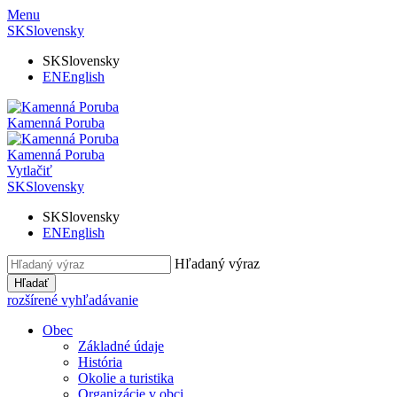
Menu
SK
Slovensky
SK
Slovensky
EN
English
Kamenná Poruba
Kamenná Poruba
Vytlačiť
SK
Slovensky
SK
Slovensky
EN
English
Hľadaný výraz
Hľadať
rozšírené vyhľadávanie
Obec
Základné údaje
História
Okolie a turistika
Organizácie v obci