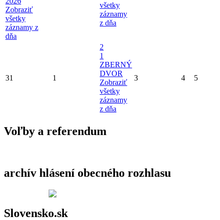
2026
všetky
Zobraziť
záznamy
všetky
z dňa
záznamy z
dňa
2
1
ZBERNÝ
DVOR
31
1
3
4
5
Zobraziť
všetky
záznamy
z dňa
Voľby a referendum
archív hlásení obecného rozhlasu
Slovensko.sk