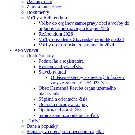
Územný plán
Zamestnanci obce
Dokumenty
Voľby a Referendum
Voľby do orgánov samosprávy obcí a voľby do
orgánov samosprávnych krajov 2026
Referendum 2026
Voľby prezidenta Slovenskej republiky 2024
Voľby do Európskeho parlamentu 2024
Ako vybaviť
Úradné úkony
Podateľňa a registratúra
Evidencia obyvateľstva
Stavebný úrad
Ohlásenie stavby a stavebných úprav v
zmysle zákona č. 25⁄2025 Z. z.
Obec Kamenná Poruba orgán územného
plánovania
Súpisné a orientačné čísla
Ochrana prírody a krajiny
Opatrovateľská služba
Samostatne hospodáriaci roľník
Tlačivá
Dane a poplatky
Poplatky za prenájom obecného majetku