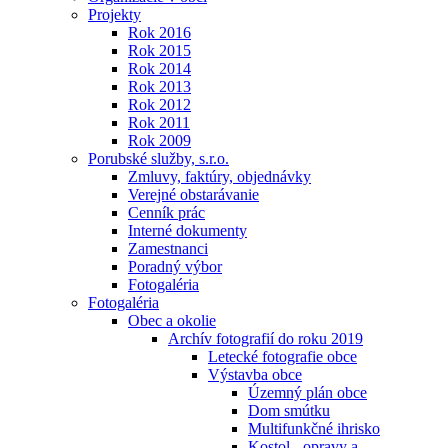
Projekty
Rok 2016
Rok 2015
Rok 2014
Rok 2013
Rok 2012
Rok 2011
Rok 2009
Porubské služby, s.r.o.
Zmluvy, faktúry, objednávky
Verejné obstarávanie
Cenník prác
Interné dokumenty
Zamestnanci
Poradný výbor
Fotogaléria
Fotogaléria
Obec a okolie
Archív fotografií do roku 2019
Letecké fotografie obce
Výstavba obce
Územný plán obce
Dom smútku
Multifunkčné ihrisko
Kostol - opravy a