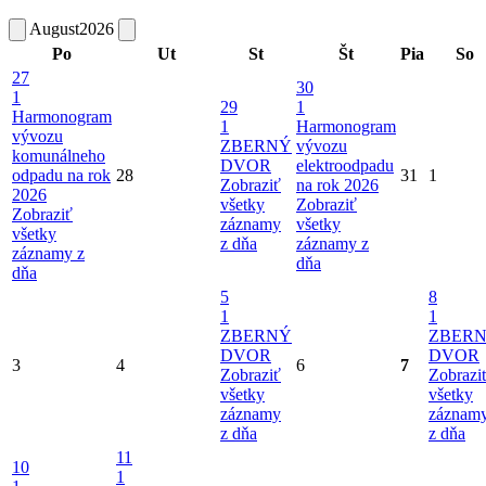
August
2026
Po
Ut
St
Št
Pia
So
27
30
1
29
1
Harmonogram
1
Harmonogram
vývozu
ZBERNÝ
vývozu
komunálneho
DVOR
elektroodpadu
odpadu na rok
28
31
1
Zobraziť
na rok 2026
2026
všetky
Zobraziť
Zobraziť
záznamy
všetky
všetky
z dňa
záznamy z
záznamy z
dňa
dňa
5
8
1
1
ZBERNÝ
ZBER
DVOR
DVOR
3
4
6
7
Zobraziť
Zobrazi
všetky
všetky
záznamy
záznam
z dňa
z dňa
11
10
1