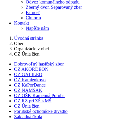
Odvoz komunálneho odpadu
Zberný dvor, Separovaný zber
Farnosť
Cintorín
Kontakt
Napíšte nám
Úvodná stránka
Obec
Organizácie v obci
OZ Únia žien
Dobrovoľný hasičský zbor
OZ AKORDEON
OZ GALILEO
OZ Kamienkovo
OZ KaPorDance
OZ NAMSAK
OZ OŠK Kamenná Poruba
OZ RZ pri ZŠ s MŠ
OZ Únia žien
Porubské ochotnícke divadlo
Základná škola