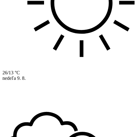
26/13 °C
nedeľa
9. 8.