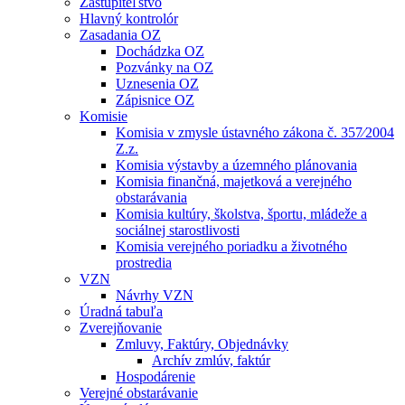
Zastupiteľstvo
Hlavný kontrolór
Zasadania OZ
Dochádzka OZ
Pozvánky na OZ
Uznesenia OZ
Zápisnice OZ
Komisie
Komisia v zmysle ústavného zákona č. 357⁄2004
Z.z.
Komisia výstavby a územného plánovania
Komisia finančná, majetková a verejného
obstarávania
Komisia kultúry, školstva, športu, mládeže a
sociálnej starostlivosti
Komisia verejného poriadku a životného
prostredia
VZN
Návrhy VZN
Úradná tabuľa
Zverejňovanie
Zmluvy, Faktúry, Objednávky
Archív zmlúv, faktúr
Hospodárenie
Verejné obstarávanie