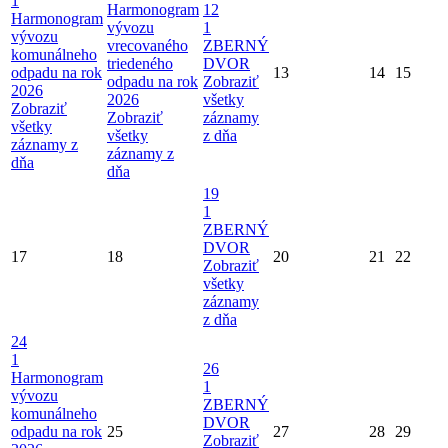
1
Harmonogram
12
Harmonogram
vývozu
1
vývozu
vrecovaného
ZBERNÝ
komunálneho
triedeného
DVOR
odpadu na rok
13
14
15
odpadu na rok
Zobraziť
2026
2026
všetky
Zobraziť
Zobraziť
záznamy
všetky
všetky
z dňa
záznamy z
záznamy z
dňa
dňa
19
1
ZBERNÝ
DVOR
17
18
20
21
22
Zobraziť
všetky
záznamy
z dňa
24
1
26
Harmonogram
1
vývozu
ZBERNÝ
komunálneho
DVOR
odpadu na rok
25
27
28
29
Zobraziť