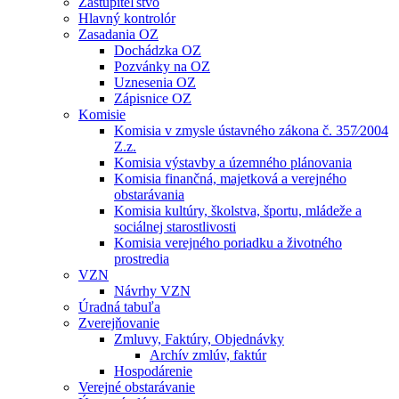
Zastupiteľstvo
Hlavný kontrolór
Zasadania OZ
Dochádzka OZ
Pozvánky na OZ
Uznesenia OZ
Zápisnice OZ
Komisie
Komisia v zmysle ústavného zákona č. 357⁄2004
Z.z.
Komisia výstavby a územného plánovania
Komisia finančná, majetková a verejného
obstarávania
Komisia kultúry, školstva, športu, mládeže a
sociálnej starostlivosti
Komisia verejného poriadku a životného
prostredia
VZN
Návrhy VZN
Úradná tabuľa
Zverejňovanie
Zmluvy, Faktúry, Objednávky
Archív zmlúv, faktúr
Hospodárenie
Verejné obstarávanie