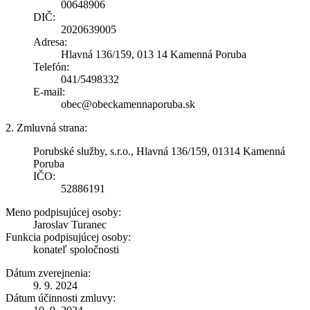
00648906
DIČ:
2020639005
Adresa:
Hlavná 136/159, 013 14 Kamenná Poruba
Telefón:
041/5498332
E-mail:
obec@obeckamennaporuba.sk
2. Zmluvná strana:
Porubské služby, s.r.o., Hlavná 136/159, 01314 Kamenná
Poruba
IČO:
52886191
Meno podpisujúcej osoby:
Jaroslav Turanec
Funkcia podpisujúcej osoby:
konateľ spoločnosti
Dátum zverejnenia:
9. 9. 2024
Dátum účinnosti zmluvy: