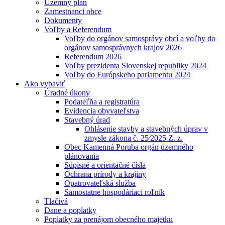
Územný plán
Zamestnanci obce
Dokumenty
Voľby a Referendum
Voľby do orgánov samosprávy obcí a voľby do
orgánov samosprávnych krajov 2026
Referendum 2026
Voľby prezidenta Slovenskej republiky 2024
Voľby do Európskeho parlamentu 2024
Ako vybaviť
Úradné úkony
Podateľňa a registratúra
Evidencia obyvateľstva
Stavebný úrad
Ohlásenie stavby a stavebných úprav v
zmysle zákona č. 25⁄2025 Z. z.
Obec Kamenná Poruba orgán územného
plánovania
Súpisné a orientačné čísla
Ochrana prírody a krajiny
Opatrovateľská služba
Samostatne hospodáriaci roľník
Tlačivá
Dane a poplatky
Poplatky za prenájom obecného majetku