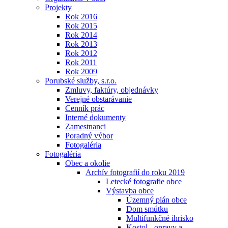
Projekty
Rok 2016
Rok 2015
Rok 2014
Rok 2013
Rok 2012
Rok 2011
Rok 2009
Porubské služby, s.r.o.
Zmluvy, faktúry, objednávky
Verejné obstarávanie
Cenník prác
Interné dokumenty
Zamestnanci
Poradný výbor
Fotogaléria
Fotogaléria
Obec a okolie
Archív fotografií do roku 2019
Letecké fotografie obce
Výstavba obce
Územný plán obce
Dom smútku
Multifunkčné ihrisko
Kostol - opravy a