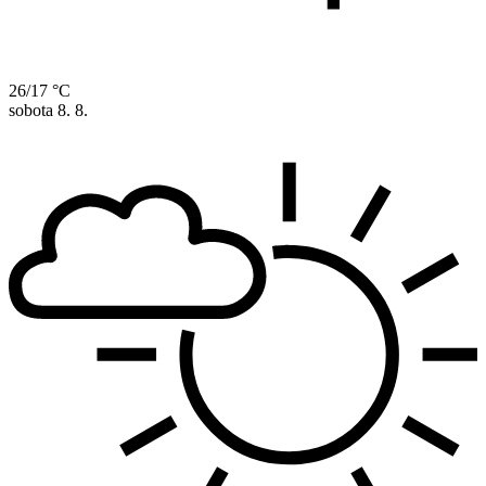
26/17 °C
sobota
8. 8.