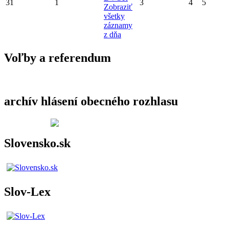
31
1
3
4
5
Zobraziť
všetky
záznamy
z dňa
Voľby a referendum
archív hlásení obecného rozhlasu
Slovensko.sk
Slov-Lex