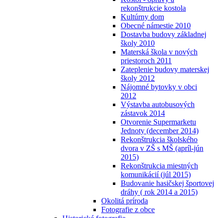
rekonštrukcie kostola
Kultúrny dom
Obecné námestie 2010
Dostavba budovy základnej
školy 2010
Materská škola v nových
priestoroch 2011
Zateplenie budovy materskej
školy 2012
Nájomné bytovky v obci
2012
Výstavba autobusových
zástavok 2014
Otvorenie Supermarketu
Jednoty (december 2014)
Rekonštrukcia školského
dvora v ZŠ s MŠ (apríl-jún
2015)
Rekonštrukcia miestných
komunikácií (júl 2015)
Budovanie hasičskej športovej
dráhy ( rok 2014 a 2015)
Okolitá príroda
Fotografie z obce