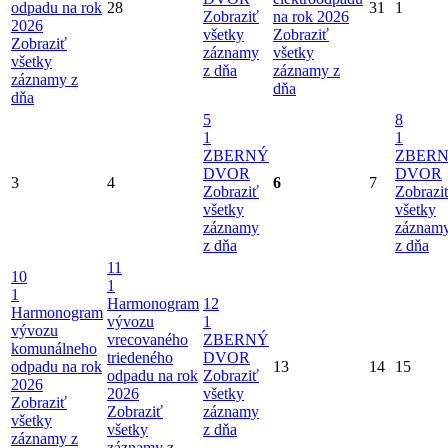
odpadu na rok
28
31
1
Zobraziť
na rok 2026
2026
všetky
Zobraziť
Zobraziť
záznamy
všetky
všetky
z dňa
záznamy z
záznamy z
dňa
dňa
5
8
1
1
ZBERNÝ
ZBER
DVOR
DVOR
3
4
6
7
Zobraziť
Zobrazi
všetky
všetky
záznamy
záznam
z dňa
z dňa
11
10
1
1
Harmonogram
12
Harmonogram
vývozu
1
vývozu
vrecovaného
ZBERNÝ
komunálneho
triedeného
DVOR
odpadu na rok
13
14
15
odpadu na rok
Zobraziť
2026
2026
všetky
Zobraziť
Zobraziť
záznamy
všetky
všetky
z dňa
záznamy z
záznamy z