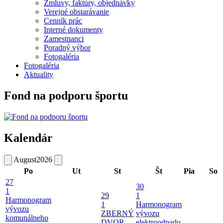
Zmluvy, faktúry, objednávky
Verejné obstarávanie
Cenník prác
Interné dokumenty
Zamestnanci
Poradný výbor
Fotogaléria
Fotogaléria
Aktuality
Fond na podporu športu
Kalendár
August
2026
Po
Ut
St
Št
Pia
So
27
30
1
29
1
Harmonogram
1
Harmonogram
vývozu
ZBERNÝ
vývozu
komunálneho
DVOR
elektroodpadu