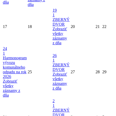
dňa
dňa
19
1
ZBERNÝ
DVOR
17
18
20
21
22
Zobraziť
všetky
záznamy
z dňa
24
1
26
Harmonogram
1
vývozu
ZBERNÝ
komunálneho
DVOR
odpadu na rok
25
27
28
29
Zobraziť
2026
všetky
Zobraziť
záznamy
všetky
z dňa
záznamy z
dňa
2
1
ZBERNÝ
DVOR