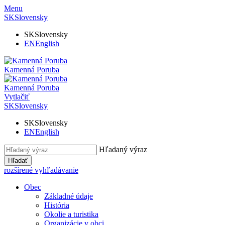
Menu
SK
Slovensky
SK
Slovensky
EN
English
Kamenná Poruba
Kamenná Poruba
Vytlačiť
SK
Slovensky
SK
Slovensky
EN
English
Hľadaný výraz
Hľadať
rozšírené vyhľadávanie
Obec
Základné údaje
História
Okolie a turistika
Organizácie v obci