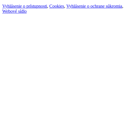
Vyhlásenie o prístupnosti
,
Cookies
,
Vyhlásenie o ochrane súkromia
,
Webové sídlo