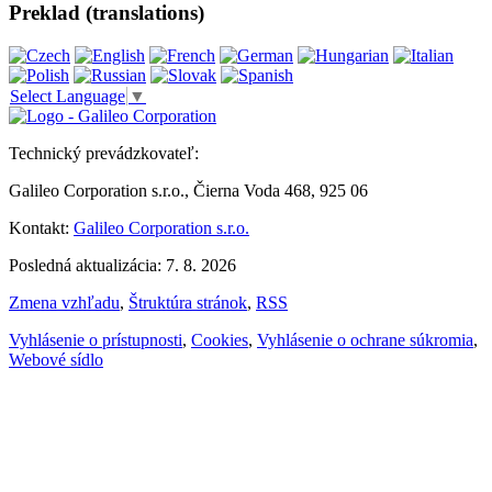
Preklad (translations)
Select Language
▼
Technický prevádzkovateľ:
Galileo Corporation s.r.o., Čierna Voda 468, 925 06
Kontakt:
Galileo Corporation s.r.o.
Posledná aktualizácia: 7. 8. 2026
Zmena vzhľadu
,
Štruktúra stránok
,
RSS
Vyhlásenie o prístupnosti
,
Cookies
,
Vyhlásenie o ochrane súkromia
,
Webové sídlo