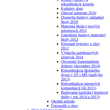
rekonštrukcie kostola
Kultúrny dom
Obecné námestie 2010
Dostavba budovy základnej
školy 2010
Materská škola v nových
priestoroch 2011
Zateplenie budovy materskej
školy 2012
Nájomné bytovky v obci
2012
Výstavba autobusových
zástavok 2014
Otvorenie Supermarketu
Jednoty (december 2014)
Rekonštrukcia školského
dvora v ZŠ s MŠ (apríl-jún
2015)
Rekonštrukcia miestných
komunikácií (júl 2015)
Budovanie hasičskej športovej
dráhy ( rok 2014 a 2015)
Okolitá príroda
Fotografie z obce