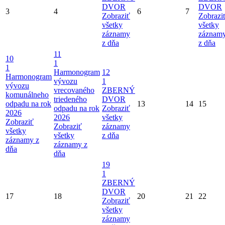
DVOR
DVOR
3
4
6
7
Zobraziť
Zobrazi
všetky
všetky
záznamy
záznam
z dňa
z dňa
11
10
1
1
Harmonogram
12
Harmonogram
vývozu
1
vývozu
vrecovaného
ZBERNÝ
komunálneho
triedeného
DVOR
odpadu na rok
13
14
15
odpadu na rok
Zobraziť
2026
2026
všetky
Zobraziť
Zobraziť
záznamy
všetky
všetky
z dňa
záznamy z
záznamy z
dňa
dňa
19
1
ZBERNÝ
DVOR
17
18
20
21
22
Zobraziť
všetky
záznamy