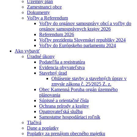
Územný plán
Zamestnanci obce
Dokumenty
Voľby a Referendum
Voľby do orgánov samosprávy obcí a voľby do
orgánov samosprávnych krajov 2026
Referendum 2026
Voľby prezidenta Slovenskej republiky 2024
Voľby do Európskeho parlamentu 2024
Ako vybaviť
Úradné úkony
Podateľňa a registratúra
Evidencia obyvateľstva
Stavebný úrad
Ohlásenie stavby a stavebných úprav v
zmysle zákona č. 25⁄2025 Z. z.
Obec Kamenná Poruba orgán územného
plánovania
Súpisné a orientačné čísla
Ochrana prírody a krajiny
Opatrovateľská služba
Samostatne hospodáriaci roľník
Tlačivá
Dane a poplatky
Poplatky za prenájom obecného majetku