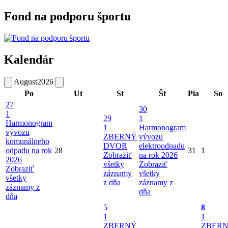
Fond na podporu športu
Kalendár
August
2026
Po
Ut
St
Št
Pia
So
27
30
1
29
1
Harmonogram
1
Harmonogram
vývozu
ZBERNÝ
vývozu
komunálneho
DVOR
elektroodpadu
odpadu na rok
28
31
1
Zobraziť
na rok 2026
2026
všetky
Zobraziť
Zobraziť
záznamy
všetky
všetky
z dňa
záznamy z
záznamy z
dňa
dňa
5
8
1
1
ZBERNÝ
ZBER