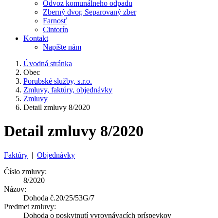
Odvoz komunálneho odpadu
Zberný dvor, Separovaný zber
Farnosť
Cintorín
Kontakt
Napíšte nám
Úvodná stránka
Obec
Porubské služby, s.r.o.
Zmluvy, faktúry, objednávky
Zmluvy
Detail zmluvy 8/2020
Detail zmluvy 8/2020
Faktúry
|
Objednávky
Číslo zmluvy:
8/2020
Názov:
Dohoda č.20/25/53G/7
Predmet zmluvy:
Dohoda o poskytnutí vyrovnávacích príspevkov