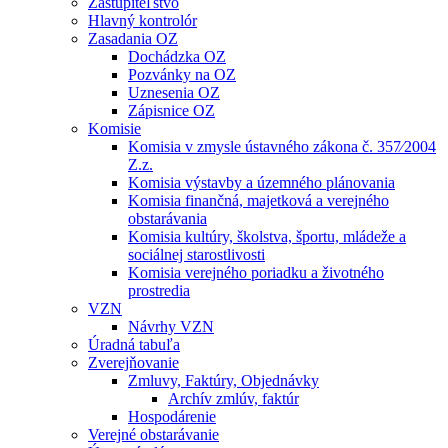
Zastupiteľstvo
Hlavný kontrolór
Zasadania OZ
Dochádzka OZ
Pozvánky na OZ
Uznesenia OZ
Zápisnice OZ
Komisie
Komisia v zmysle ústavného zákona č. 357⁄2004
Z.z.
Komisia výstavby a územného plánovania
Komisia finančná, majetková a verejného
obstarávania
Komisia kultúry, školstva, športu, mládeže a
sociálnej starostlivosti
Komisia verejného poriadku a životného
prostredia
VZN
Návrhy VZN
Úradná tabuľa
Zverejňovanie
Zmluvy, Faktúry, Objednávky
Archív zmlúv, faktúr
Hospodárenie
Verejné obstarávanie