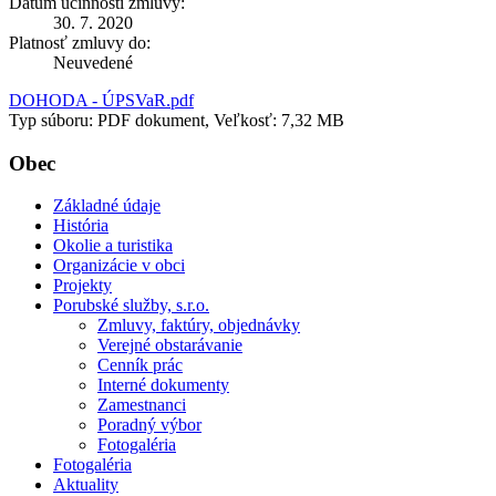
Dátum účinnosti zmluvy:
30. 7. 2020
Platnosť zmluvy do:
Neuvedené
DOHODA - ÚPSVaR.pdf
Typ súboru: PDF dokument, Veľkosť: 7,32 MB
Obec
Základné údaje
História
Okolie a turistika
Organizácie v obci
Projekty
Porubské služby, s.r.o.
Zmluvy, faktúry, objednávky
Verejné obstarávanie
Cenník prác
Interné dokumenty
Zamestnanci
Poradný výbor
Fotogaléria
Fotogaléria
Aktuality