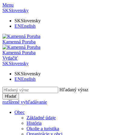
Menu
SK
Slovensky
SK
Slovensky
EN
English
Kamenná Poruba
Kamenná Poruba
Vytlačiť
SK
Slovensky
SK
Slovensky
EN
English
Hľadaný výraz
Hľadať
rozšírené vyhľadávanie
Obec
Základné údaje
História
Okolie a turistika
Organizácie v obci