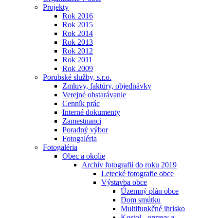
Projekty
Rok 2016
Rok 2015
Rok 2014
Rok 2013
Rok 2012
Rok 2011
Rok 2009
Porubské služby, s.r.o.
Zmluvy, faktúry, objednávky
Verejné obstarávanie
Cenník prác
Interné dokumenty
Zamestnanci
Poradný výbor
Fotogaléria
Fotogaléria
Obec a okolie
Archív fotografií do roku 2019
Letecké fotografie obce
Výstavba obce
Územný plán obce
Dom smútku
Multifunkčné ihrisko
Kostol - opravy a