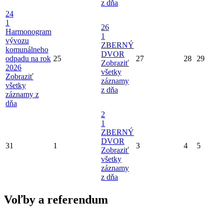
z dňa
24
1
26
Harmonogram
1
vývozu
ZBERNÝ
komunálneho
DVOR
odpadu na rok
25
27
28
29
Zobraziť
2026
všetky
Zobraziť
záznamy
všetky
z dňa
záznamy z
dňa
2
1
ZBERNÝ
DVOR
31
1
3
4
5
Zobraziť
všetky
záznamy
z dňa
Voľby a referendum