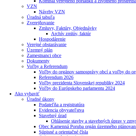
Komisia verejného poriadku a životného prostredi
VZN
Návrhy VZN
Úradná tabuľa
Zverejňovanie
Zmluvy, Faktúry, Objednávky
Archív zmlúv, faktúr
Hospodárenie
Verejné obstarávanie
Územný plán
Zamestnanci obce
Dokumenty
Voľby a Referendum
Voľby do orgánov samosprávy obcí a voľby do o
Referendum 2026
Voľby prezidenta Slovenskej republiky 2024
Voľby do Európskeho parlamentu 2024
Ako vybaviť
Úradné úkony
Podateľňa a registratúra
Evidencia obyvateľstva
Stavebný úrad
Ohlásenie stavby a stavebných úprav v zmys
Obec Kamenná Poruba orgán územného plánovan
Súpisné a orientačné čísla