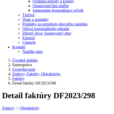
Ochrana prírody a krajiny
Opatrovateľská služba
Samostatne hospodáriaci roľník
Tlačivá
Dane a poplatky
Poplatky za prenájom obecného majetku
Odvoz komunálneho odpadu
Zberný dvor, Separovaný zber
Farnosť
Cintorín
Kontakt
Napíšte nám
Úvodná stránka
Samospráva
Zverejňovanie
Zmluvy, Faktúry, Objednávky
Faktúry
Detail faktúry DF2023/298
Detail faktúry DF2023/298
Zmluvy
|
Objednávky