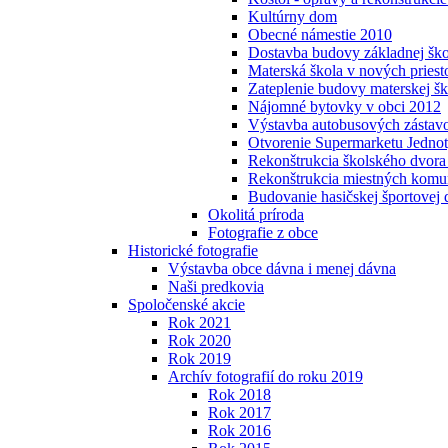
Kultúrny dom
Obecné námestie 2010
Dostavba budovy základnej šk
Materská škola v nových pries
Zateplenie budovy materskej š
Nájomné bytovky v obci 2012
Výstavba autobusových zástav
Otvorenie Supermarketu Jedno
Rekonštrukcia školského dvora 
Rekonštrukcia miestných komun
Budovanie hasičskej športovej 
Okolitá príroda
Fotografie z obce
Historické fotografie
Výstavba obce dávna i menej dávna
Naši predkovia
Spoločenské akcie
Rok 2021
Rok 2020
Rok 2019
Archív fotografií do roku 2019
Rok 2018
Rok 2017
Rok 2016