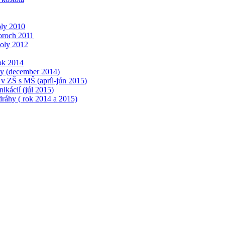
oly 2010
toroch 2011
koly 2012
ok 2014
ty (december 2014)
v ZŠ s MŠ (apríl-jún 2015)
ikácií (júl 2015)
dráhy ( rok 2014 a 2015)