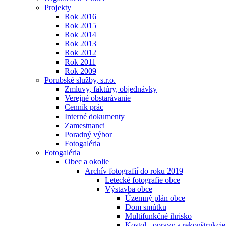
Projekty
Rok 2016
Rok 2015
Rok 2014
Rok 2013
Rok 2012
Rok 2011
Rok 2009
Porubské služby, s.r.o.
Zmluvy, faktúry, objednávky
Verejné obstarávanie
Cenník prác
Interné dokumenty
Zamestnanci
Poradný výbor
Fotogaléria
Fotogaléria
Obec a okolie
Archív fotografií do roku 2019
Letecké fotografie obce
Výstavba obce
Územný plán obce
Dom smútku
Multifunkčné ihrisko
Kostol - opravy a rekonštrukcie