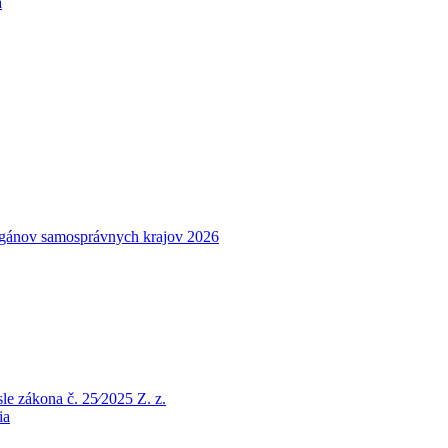
a
rgánov samosprávnych krajov 2026
le zákona č. 25⁄2025 Z. z.
ia