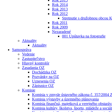
Rok 2015
Rok 2014
Rok 2013
Rok 2012
Stretnutie s družobnou obcou
Rok 2011
Rok 2009
Nezaradené
001 Upútavka na fotografie
Aktuality
Aktuality
Samospráva
Vedenie
Zastupiteľstvo
Hlavný kontrolór
Zasadania OZ
Dochádzka OZ
Pozvánky na OZ
Uznesenia OZ
Zápisnice OZ
Komisie
Komisia v zmysle ústavného zákona č. 357⁄2004 Z
Komisia výstavby a územného plánovania
Komisia finančná, majetková a verejného obstaráv
Komisia kultúry, školstva, športu, mládeže a sociáln