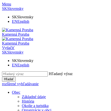
Menu
SK
Slovensky
SK
Slovensky
EN
English
Kamenná Poruba
Kamenná Poruba
Vytlačiť
SK
Slovensky
SK
Slovensky
EN
English
Hľadaný výraz
Hľadať
rozšírené vyhľadávanie
Obec
Základné údaje
História
Okolie a turistika
Organizácie v obci