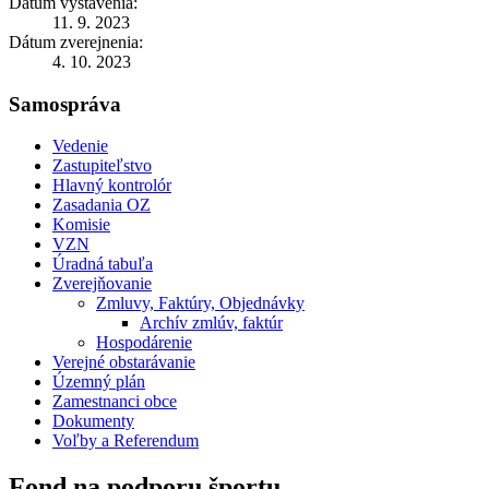
Dátum vystavenia:
11. 9. 2023
Dátum zverejnenia:
4. 10. 2023
Samospráva
Vedenie
Zastupiteľstvo
Hlavný kontrolór
Zasadania OZ
Komisie
VZN
Úradná tabuľa
Zverejňovanie
Zmluvy, Faktúry, Objednávky
Archív zmlúv, faktúr
Hospodárenie
Verejné obstarávanie
Územný plán
Zamestnanci obce
Dokumenty
Voľby a Referendum
Fond na podporu športu