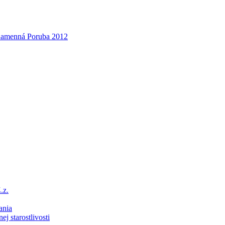
 Kamenná Poruba 2012
.z.
ania
ej starostlivosti