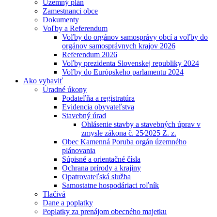
Územný plán
Zamestnanci obce
Dokumenty
Voľby a Referendum
Voľby do orgánov samosprávy obcí a voľby do
orgánov samosprávnych krajov 2026
Referendum 2026
Voľby prezidenta Slovenskej republiky 2024
Voľby do Európskeho parlamentu 2024
Ako vybaviť
Úradné úkony
Podateľňa a registratúra
Evidencia obyvateľstva
Stavebný úrad
Ohlásenie stavby a stavebných úprav v
zmysle zákona č. 25⁄2025 Z. z.
Obec Kamenná Poruba orgán územného
plánovania
Súpisné a orientačné čísla
Ochrana prírody a krajiny
Opatrovateľská služba
Samostatne hospodáriaci roľník
Tlačivá
Dane a poplatky
Poplatky za prenájom obecného majetku