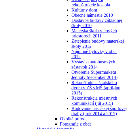
rekonštrukcie kostola
Kultúrny dom
Obecné námestie 2010
Dostavba budovy základnej
školy 2010
Materská škola v nových
priestoroch 2011
Zateplenie budovy materskej
školy 2012
Nájomné bytovky v obci
2012
Výstavba autobusových
zástavok 2014
Otvorenie Supermarketu
Jednoty (december 2014)
Rekonštrukcia školského
dvora v ZŠ s MŠ (apríl-jún
2015)
Rekonštrukcia miestných
komunikácií (júl 2015)
Budovanie hasičskej športovej
dráhy ( rok 2014 a 2015)
Okolitá príroda
Fotografie z obce