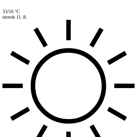
33/16 °C
utorok
11. 8.