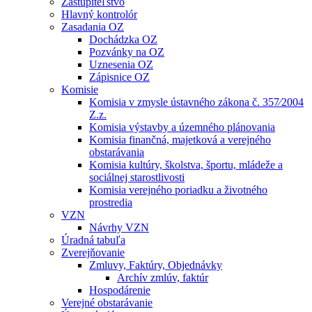
Zastupiteľstvo
Hlavný kontrolór
Zasadania OZ
Dochádzka OZ
Pozvánky na OZ
Uznesenia OZ
Zápisnice OZ
Komisie
Komisia v zmysle ústavného zákona č. 357⁄2004
Z.z.
Komisia výstavby a územného plánovania
Komisia finančná, majetková a verejného
obstarávania
Komisia kultúry, školstva, športu, mládeže a
sociálnej starostlivosti
Komisia verejného poriadku a životného
prostredia
VZN
Návrhy VZN
Úradná tabuľa
Zverejňovanie
Zmluvy, Faktúry, Objednávky
Archív zmlúv, faktúr
Hospodárenie
Verejné obstarávanie