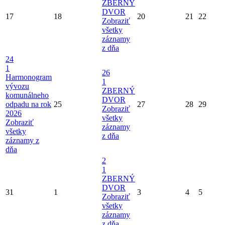
ZBERNÝ
DVOR
17
18
20
21
22
Zobraziť
všetky
záznamy
z dňa
24
1
26
Harmonogram
1
vývozu
ZBERNÝ
komunálneho
DVOR
odpadu na rok
25
27
28
29
Zobraziť
2026
všetky
Zobraziť
záznamy
všetky
z dňa
záznamy z
dňa
2
1
ZBERNÝ
DVOR
31
1
3
4
5
Zobraziť
všetky
záznamy
z dňa