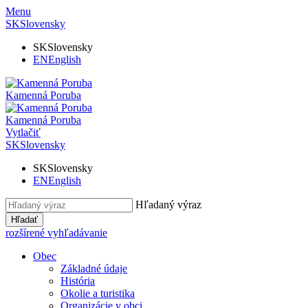
Menu
SK
Slovensky
SK
Slovensky
EN
English
Kamenná Poruba
Kamenná Poruba
Vytlačiť
SK
Slovensky
SK
Slovensky
EN
English
Hľadaný výraz
Hľadať
rozšírené vyhľadávanie
Obec
Základné údaje
História
Okolie a turistika
Organizácie v obci