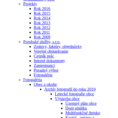
Projekty
Rok 2016
Rok 2015
Rok 2014
Rok 2013
Rok 2012
Rok 2011
Rok 2009
Porubské služby, s.r.o.
Zmluvy, faktúry, objednávky
Verejné obstarávanie
Cenník prác
Interné dokumenty
Zamestnanci
Poradný výbor
Fotogaléria
Fotogaléria
Obec a okolie
Archív fotografií do roku 2019
Letecké fotografie obce
Výstavba obce
Územný plán obce
Dom smútku
Multifunkčné ihrisko
Kostol - opravy a