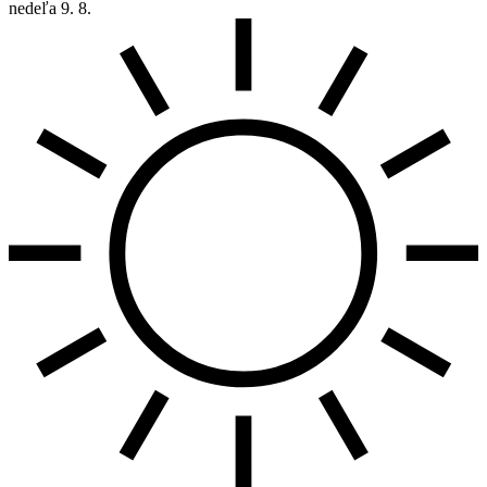
nedeľa
9. 8.