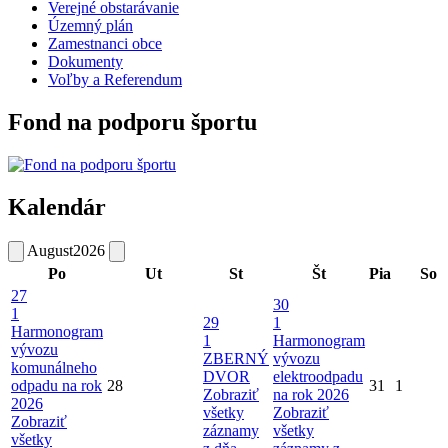
Verejné obstarávanie
Územný plán
Zamestnanci obce
Dokumenty
Voľby a Referendum
Fond na podporu športu
Kalendár
August
2026
Po
Ut
St
Št
Pia
So
27
30
1
29
1
Harmonogram
1
Harmonogram
vývozu
ZBERNÝ
vývozu
komunálneho
DVOR
elektroodpadu
odpadu na rok
28
31
1
Zobraziť
na rok 2026
2026
všetky
Zobraziť
Zobraziť
záznamy
všetky
všetky