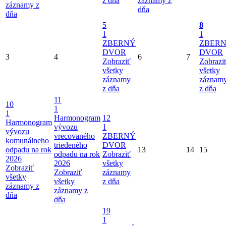
z dňa
záznamy z
záznamy z
dňa
dňa
5
8
1
1
ZBERNÝ
ZBER
DVOR
DVOR
3
4
6
7
Zobraziť
Zobrazi
všetky
všetky
záznamy
záznam
z dňa
z dňa
11
10
1
1
Harmonogram
12
Harmonogram
vývozu
1
vývozu
vrecovaného
ZBERNÝ
komunálneho
triedeného
DVOR
odpadu na rok
13
14
15
odpadu na rok
Zobraziť
2026
2026
všetky
Zobraziť
Zobraziť
záznamy
všetky
všetky
z dňa
záznamy z
záznamy z
dňa
dňa
19
1