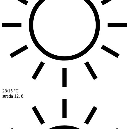
28/15 °C
streda
12. 8.