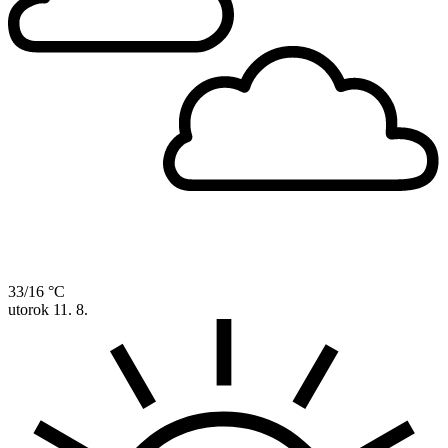
33/16 °C
utorok
11. 8.