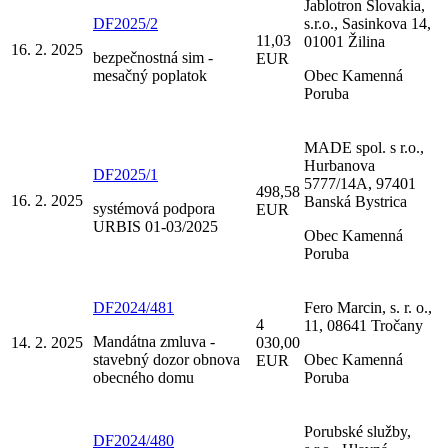
Jablotron Slovakia,
DF2025/2
s.r.o., Sasinkova 14,
11,03
01001 Žilina
16. 2. 2025
bezpečnostná sim -
EUR
mesačný poplatok
Obec Kamenná
Poruba
MADE spol. s r.o.,
Hurbanova
DF2025/1
5777/14A, 97401
498,58
16. 2. 2025
Banská Bystrica
systémová podpora
EUR
URBIS 01-03/2025
Obec Kamenná
Poruba
DF2024/481
Fero Marcin, s. r. o.,
4
11, 08641 Tročany
Mandátna zmluva -
14. 2. 2025
030,00
stavebný dozor obnova
Obec Kamenná
EUR
obecného domu
Poruba
Porubské služby,
DF2024/480