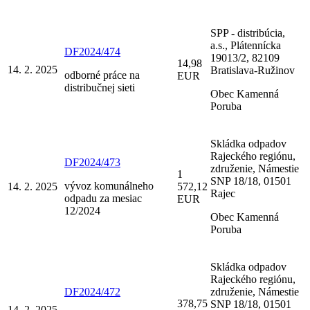
SPP - distribúcia,
a.s., Plátennícka
DF2024/474
19013/2, 82109
14,98
14. 2. 2025
Bratislava-Ružinov
odborné práce na
EUR
distribučnej sieti
Obec Kamenná
Poruba
Skládka odpadov
Rajeckého regiónu,
DF2024/473
združenie, Námestie
1
SNP 18/18, 01501
vývoz komunálneho
14. 2. 2025
572,12
Rajec
odpadu za mesiac
EUR
12/2024
Obec Kamenná
Poruba
Skládka odpadov
Rajeckého regiónu,
DF2024/472
združenie, Námestie
378,75
SNP 18/18, 01501
14. 2. 2025