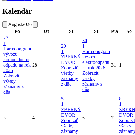
Kalendár
August
2026
Po
Ut
St
Št
Pia
So
27
30
1
29
1
Harmonogram
1
Harmonogram
vývozu
ZBERNÝ
vývozu
komunálneho
DVOR
elektroodpadu
odpadu na rok
28
31
1
Zobraziť
na rok 2026
2026
všetky
Zobraziť
Zobraziť
záznamy
všetky
všetky
z dňa
záznamy z
záznamy z
dňa
dňa
5
8
1
1
ZBERNÝ
ZBER
DVOR
DVOR
3
4
6
7
Zobraziť
Zobrazi
všetky
všetky
záznamy
záznam