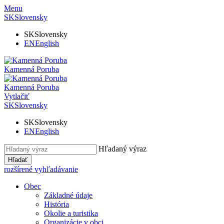
Menu
SK
Slovensky
SK
Slovensky
EN
English
Kamenná Poruba
Kamenná Poruba
Vytlačiť
SK
Slovensky
SK
Slovensky
EN
English
Hľadaný výraz
Hľadať
rozšírené vyhľadávanie
Obec
Základné údaje
História
Okolie a turistika
Organizácie v obci