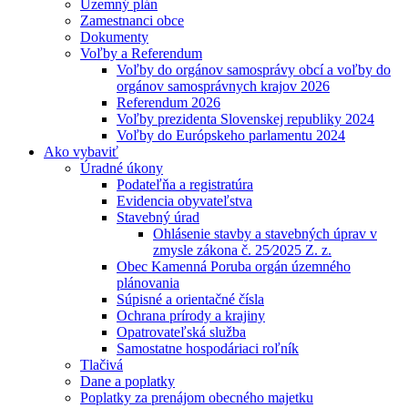
Územný plán
Zamestnanci obce
Dokumenty
Voľby a Referendum
Voľby do orgánov samosprávy obcí a voľby do
orgánov samosprávnych krajov 2026
Referendum 2026
Voľby prezidenta Slovenskej republiky 2024
Voľby do Európskeho parlamentu 2024
Ako vybaviť
Úradné úkony
Podateľňa a registratúra
Evidencia obyvateľstva
Stavebný úrad
Ohlásenie stavby a stavebných úprav v
zmysle zákona č. 25⁄2025 Z. z.
Obec Kamenná Poruba orgán územného
plánovania
Súpisné a orientačné čísla
Ochrana prírody a krajiny
Opatrovateľská služba
Samostatne hospodáriaci roľník
Tlačivá
Dane a poplatky
Poplatky za prenájom obecného majetku