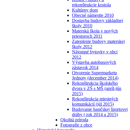
rekonštrukcie kostola
Kultúrny dom
Obecné námestie 2010
Dostavba budovy základnej
školy 2010
Materská škola v nových
priestoroch 2011
Zateplenie budovy materskej
školy 2012
Nájomné bytovky v obci
2012
Výstavba autobusových
zástavok 2014
Otvorenie Supermarketu
Jednoty (december 2014)
Rekonštrukcia školského
dvora v ZŠ s MŠ (apríl-jún
2015)
Rekonštrukcia miestných
komunikácií (júl 2015)
Budovanie hasičskej športovej
dráhy ( rok 2014 a 2015)
Okolitá príroda
Fotografie z obce