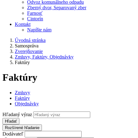
Odvoz komunálneho odpadu
Zberný dvor, Separovaný zber
Farnosť
Cintorín
Kontakt
Napíšte nám
Úvodná stránka
Samospráva
Zverejňovanie
Zmluvy, Faktúry, Objednávky
Faktúry
Faktúry
Zmluvy
Faktúry
Objednávky
Hľadaný výraz
Hľadať
Rozšírené hľadanie
Dodávateľ