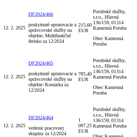
Porubské služby,
DF2024/466
s.r.o., Hlavná
136/159, 01314
poskytnuté upratovacie a
215,60
12. 2. 2025
Kamenná Poruba
správcovské služby na
EUR
objekte: Multifunkčné
Obec Kamenná
ihrisko za 12/2024
Poruba
Porubské služby,
DF2024/465
s.r.o., Hlavná
136/159, 01314
poskytnuté upratovacie a
785,40
12. 2. 2025
Kamenná Poruba
správcovské služby na
EUR
objekte: Koniarka za
Obec Kamenná
12/2024
Poruba
Porubské služby,
s.r.o., Hlavná
DF2024/464
1
136/159, 01314
12. 2. 2025
097,25
Kamenná Poruba
vedenie pracovnej
EUR
skupiny za 12/2024
Obec Kamenná