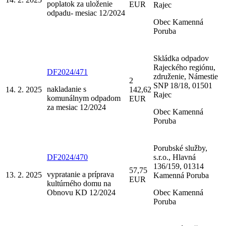
poplatok za uloženie
EUR
Rajec
odpadu- mesiac 12/2024
Obec Kamenná
Poruba
Skládka odpadov
Rajeckého regiónu,
DF2024/471
združenie, Námestie
2
SNP 18/18, 01501
nakladanie s
14. 2. 2025
142,62
Rajec
komunálnym odpadom
EUR
za mesiac 12/2024
Obec Kamenná
Poruba
Porubské služby,
DF2024/470
s.r.o., Hlavná
136/159, 01314
57,75
vypratanie a príprava
13. 2. 2025
Kamenná Poruba
EUR
kultúrného domu na
Obnovu KD 12/2024
Obec Kamenná
Poruba