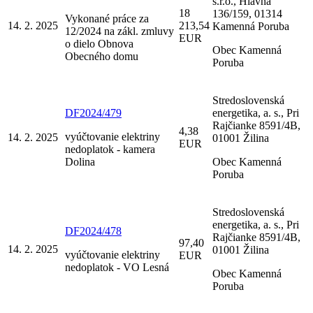
s.r.o., Hlavná
18
136/159, 01314
Vykonané práce za
14. 2. 2025
213,54
Kamenná Poruba
12/2024 na zákl. zmluvy
EUR
o dielo Obnova
Obec Kamenná
Obecného domu
Poruba
Stredoslovenská
DF2024/479
energetika, a. s., Pri
Rajčianke 8591/4B,
4,38
vyúčtovanie elektriny
14. 2. 2025
01001 Žilina
EUR
nedoplatok - kamera
Dolina
Obec Kamenná
Poruba
Stredoslovenská
energetika, a. s., Pri
DF2024/478
Rajčianke 8591/4B,
97,40
14. 2. 2025
01001 Žilina
vyúčtovanie elektriny
EUR
nedoplatok - VO Lesná
Obec Kamenná
Poruba