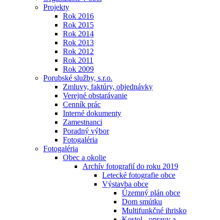
Projekty
Rok 2016
Rok 2015
Rok 2014
Rok 2013
Rok 2012
Rok 2011
Rok 2009
Porubské služby, s.r.o.
Zmluvy, faktúry, objednávky
Verejné obstarávanie
Cenník prác
Interné dokumenty
Zamestnanci
Poradný výbor
Fotogaléria
Fotogaléria
Obec a okolie
Archív fotografií do roku 2019
Letecké fotografie obce
Výstavba obce
Územný plán obce
Dom smútku
Multifunkčné ihrisko
Kostol - opravy a