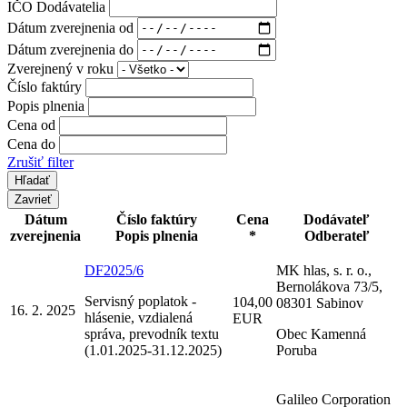
IČO Dodávatelia
Dátum zverejnenia od
Dátum zverejnenia do
Zverejnený v roku
Číslo faktúry
Popis plnenia
Cena od
Cena do
Zrušiť filter
Zavrieť
Dátum
Číslo faktúry
Cena
Dodávateľ
zverejnenia
Popis plnenia
*
Odberateľ
DF2025/6
MK hlas, s. r. o.,
Bernolákova 73/5,
Servisný poplatok -
104,00
08301 Sabinov
16. 2. 2025
hlásenie, vzdialená
EUR
správa, prevodník textu
Obec Kamenná
(1.01.2025-31.12.2025)
Poruba
Galileo Corporation