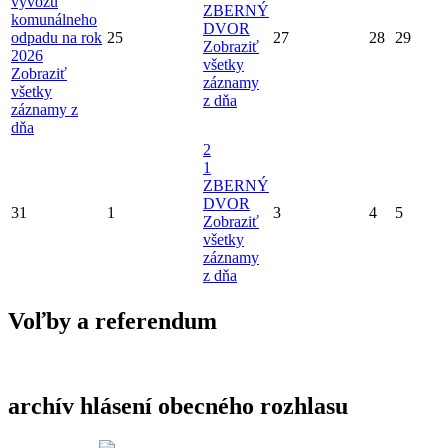
vývozu
ZBERNÝ
komunálneho
DVOR
odpadu na rok
25
27
28
29
Zobraziť
2026
všetky
Zobraziť
záznamy
všetky
z dňa
záznamy z
dňa
2
1
ZBERNÝ
DVOR
31
1
3
4
5
Zobraziť
všetky
záznamy
z dňa
Voľby a referendum
archív hlásení obecného rozhlasu