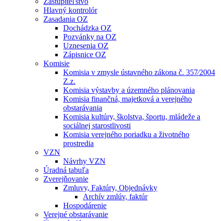
Zastupiteľstvo
Hlavný kontrolór
Zasadania OZ
Dochádzka OZ
Pozvánky na OZ
Uznesenia OZ
Zápisnice OZ
Komisie
Komisia v zmysle ústavného zákona č. 357⁄2004
Z.z.
Komisia výstavby a územného plánovania
Komisia finančná, majetková a verejného
obstarávania
Komisia kultúry, školstva, športu, mládeže a
sociálnej starostlivosti
Komisia verejného poriadku a životného
prostredia
VZN
Návrhy VZN
Úradná tabuľa
Zverejňovanie
Zmluvy, Faktúry, Objednávky
Archív zmlúv, faktúr
Hospodárenie
Verejné obstarávanie