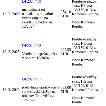
DF2024/469
Porubské služby,
s.r.o., Hlavná
manipulácia pri
136/159, 01314
254,10
nakladaní s odpadmi a
13. 2. 2025
Kamenná Poruba
EUR
vývoz odpadu na
skládku odpadov za
Obec Kamenná
12/2024
Poruba
Porubské služby,
s.r.o., Hlavná
DF2024/468
136/159, 01314
627,55
13. 2. 2025
Kamenná Poruba
Verejnoprospešné práce
EUR
v obci za 12/2024
Obec Kamenná
Poruba
Porubské služby,
DF2024/467
s.r.o., Hlavná
136/159, 01314
poskytnuté upratovacie a
693,00
13. 2. 2025
Kamenná Poruba
správcovské služby na
EUR
objekte: Telocvičňa za
Obec Kamenná
12/2024
Poruba