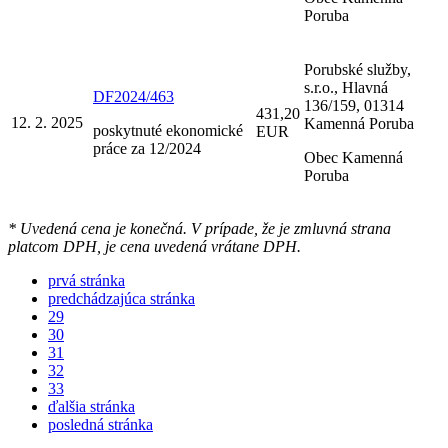
Poruba
Porubské služby,
s.r.o., Hlavná
DF2024/463
136/159, 01314
431,20
12. 2. 2025
Kamenná Poruba
poskytnuté ekonomické
EUR
práce za 12/2024
Obec Kamenná
Poruba
* Uvedená cena je konečná. V prípade, že je zmluvná strana
platcom DPH, je cena uvedená vrátane DPH.
prvá stránka
predchádzajúca stránka
29
30
31
32
33
ďalšia stránka
posledná stránka