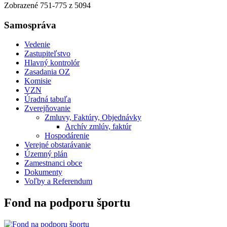
Zobrazené
751
-
775
z 5094
Samospráva
Vedenie
Zastupiteľstvo
Hlavný kontrolór
Zasadania OZ
Komisie
VZN
Úradná tabuľa
Zverejňovanie
Zmluvy, Faktúry, Objednávky
Archív zmlúv, faktúr
Hospodárenie
Verejné obstarávanie
Územný plán
Zamestnanci obce
Dokumenty
Voľby a Referendum
Fond na podporu športu