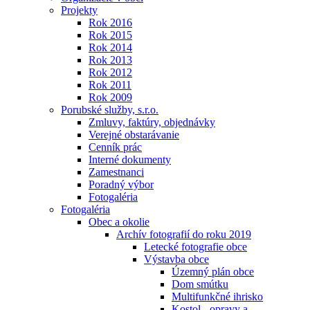
Projekty
Rok 2016
Rok 2015
Rok 2014
Rok 2013
Rok 2012
Rok 2011
Rok 2009
Porubské služby, s.r.o.
Zmluvy, faktúry, objednávky
Verejné obstarávanie
Cenník prác
Interné dokumenty
Zamestnanci
Poradný výbor
Fotogaléria
Fotogaléria
Obec a okolie
Archív fotografií do roku 2019
Letecké fotografie obce
Výstavba obce
Územný plán obce
Dom smútku
Multifunkčné ihrisko
Kostol - opravy a