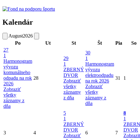
Kalendár
August
2026
Po
Ut
St
Št
Pia
So
27
30
1
29
1
Harmonogram
1
Harmonogram
vývozu
ZBERNÝ
vývozu
komunálneho
DVOR
elektroodpadu
odpadu na rok
28
31
1
Zobraziť
na rok 2026
2026
všetky
Zobraziť
Zobraziť
záznamy
všetky
všetky
z dňa
záznamy z
záznamy z
dňa
dňa
5
8
1
1
ZBERNÝ
ZBER
DVOR
DVOR
3
4
6
7
Zobraziť
Zobrazi