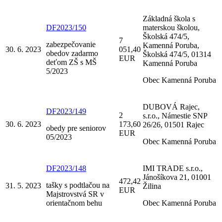
Základná škola s
DF2023/150
materskou školou,
Školská 474/5,
7
zabezpečovanie
Kamenná Poruba,
30. 6. 2023
051,40
obedov zadarmo
Školská 474/5, 01314
EUR
deťom ZŠ s MŠ
Kamenná Poruba
5/2023
Obec Kamenná Poruba
DUBOVÁ Rajec,
DF2023/149
2
s.r.o., Námestie SNP
30. 6. 2023
173,60
26/26, 01501 Rajec
obedy pre seniorov
EUR
05/2023
Obec Kamenná Poruba
DF2023/148
IMI TRADE s.r.o.,
Jánošíkova 21, 01001
472,42
tašky s podtlačou na
31. 5. 2023
Žilina
EUR
Majstrovstvá SR v
orientačnom behu
Obec Kamenná Poruba