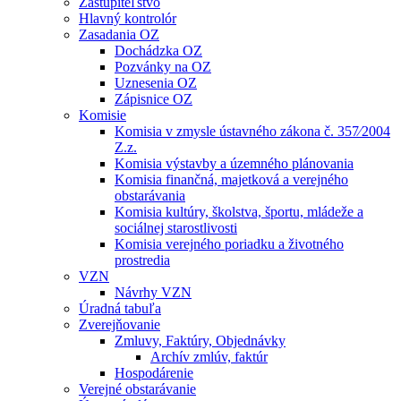
Zastupiteľstvo
Hlavný kontrolór
Zasadania OZ
Dochádzka OZ
Pozvánky na OZ
Uznesenia OZ
Zápisnice OZ
Komisie
Komisia v zmysle ústavného zákona č. 357⁄2004
Z.z.
Komisia výstavby a územného plánovania
Komisia finančná, majetková a verejného
obstarávania
Komisia kultúry, školstva, športu, mládeže a
sociálnej starostlivosti
Komisia verejného poriadku a životného
prostredia
VZN
Návrhy VZN
Úradná tabuľa
Zverejňovanie
Zmluvy, Faktúry, Objednávky
Archív zmlúv, faktúr
Hospodárenie
Verejné obstarávanie