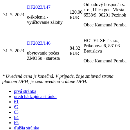
Odpadový hospodár s.
DF2023/147
r. o., Ulica gen. Viesta
120,00
31. 5. 2023
6538/9, 90201 Pezinok
e-školenia -
EUR
vyúčtovanie zálohy
Obec Kamenná Poruba
HOTEL SET s.r.o.,
DF2023/146
Príkopova 6, 83103
84,32
31. 5. 2023
Bratislava
ubytovanie počas
EUR
ZMOSu - starosta
Obec Kamenná Poruba
* Uvedená cena je konečná. V prípade, že je zmluvná strana
platcom DPH, je cena uvedená vrátane DPH.
prvá stránka
predchádzajúca stránka
61
62
63
64
65
ďalšia stránka