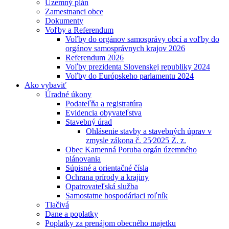
Územný plán
Zamestnanci obce
Dokumenty
Voľby a Referendum
Voľby do orgánov samosprávy obcí a voľby do
orgánov samosprávnych krajov 2026
Referendum 2026
Voľby prezidenta Slovenskej republiky 2024
Voľby do Európskeho parlamentu 2024
Ako vybaviť
Úradné úkony
Podateľňa a registratúra
Evidencia obyvateľstva
Stavebný úrad
Ohlásenie stavby a stavebných úprav v
zmysle zákona č. 25⁄2025 Z. z.
Obec Kamenná Poruba orgán územného
plánovania
Súpisné a orientačné čísla
Ochrana prírody a krajiny
Opatrovateľská služba
Samostatne hospodáriaci roľník
Tlačivá
Dane a poplatky
Poplatky za prenájom obecného majetku