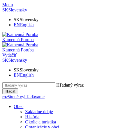
Menu
SK
Slovensky
SK
Slovensky
EN
English
Kamenná Poruba
Kamenná Poruba
Vytlačiť
SK
Slovensky
SK
Slovensky
EN
English
Hľadaný výraz
Hľadať
rozšírené vyhľadávanie
Obec
Základné údaje
História
Okolie a turistika
Organizácie v obci