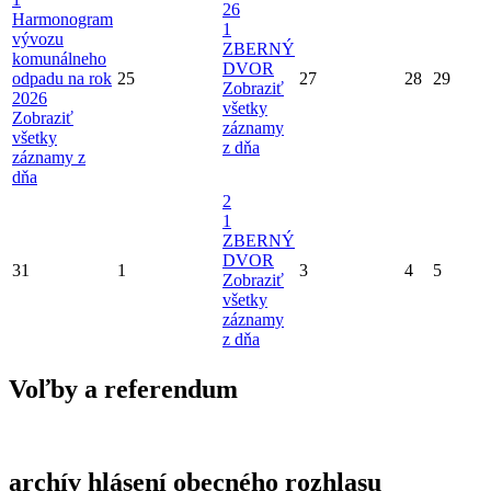
26
Harmonogram
1
vývozu
ZBERNÝ
komunálneho
DVOR
odpadu na rok
25
27
28
29
Zobraziť
2026
všetky
Zobraziť
záznamy
všetky
z dňa
záznamy z
dňa
2
1
ZBERNÝ
DVOR
31
1
3
4
5
Zobraziť
všetky
záznamy
z dňa
Voľby a referendum
archív hlásení obecného rozhlasu