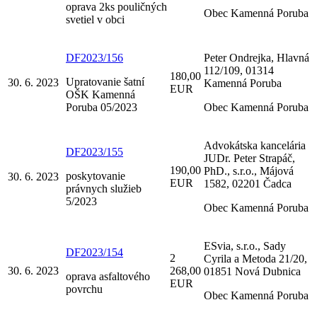
oprava 2ks pouličných
Obec Kamenná Poruba
svetiel v obci
DF2023/156
Peter Ondrejka, Hlavná
112/109, 01314
180,00
Upratovanie šatní
30. 6. 2023
Kamenná Poruba
EUR
OŠK Kamenná
Poruba 05/2023
Obec Kamenná Poruba
Advokátska kancelária
DF2023/155
JUDr. Peter Strapáč,
190,00
PhD., s.r.o., Májová
poskytovanie
30. 6. 2023
EUR
1582, 02201 Čadca
právnych služieb
5/2023
Obec Kamenná Poruba
ESvia, s.r.o., Sady
DF2023/154
2
Cyrila a Metoda 21/20,
30. 6. 2023
268,00
01851 Nová Dubnica
oprava asfaltového
EUR
povrchu
Obec Kamenná Poruba