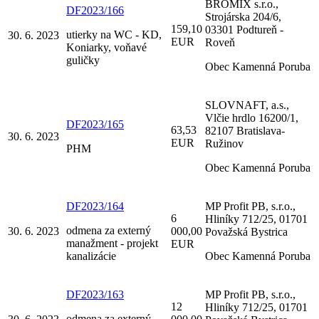
BROMIX s.r.o.,
DF2023/166
Strojárska 204/6,
159,10
03301 Podtureň -
utierky na WC - KD,
30. 6. 2023
EUR
Roveň
Koniarky, voňavé
guličky
Obec Kamenná Poruba
SLOVNAFT, a.s.,
Vlčie hrdlo 16200/1,
DF2023/165
63,53
82107 Bratislava-
30. 6. 2023
EUR
Ružinov
PHM
Obec Kamenná Poruba
DF2023/164
MP Profit PB, s.r.o.,
6
Hliníky 712/25, 01701
odmena za externý
30. 6. 2023
000,00
Považská Bystrica
manažment - projekt
EUR
kanalizácie
Obec Kamenná Poruba
DF2023/163
MP Profit PB, s.r.o.,
12
Hliníky 712/25, 01701
odmena za externý