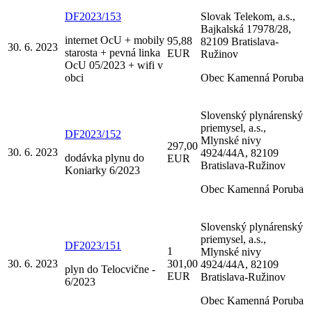
DF2023/153
Slovak Telekom, a.s.,
Bajkalská 17978/28,
internet OcU + mobily
95,88
82109 Bratislava-
30. 6. 2023
starosta + pevná linka
EUR
Ružinov
OcU 05/2023 + wifi v
obci
Obec Kamenná Poruba
Slovenský plynárenský
priemysel, a.s.,
DF2023/152
Mlynské nivy
297,00
30. 6. 2023
4924/44A, 82109
dodávka plynu do
EUR
Bratislava-Ružinov
Koniarky 6/2023
Obec Kamenná Poruba
Slovenský plynárenský
priemysel, a.s.,
DF2023/151
1
Mlynské nivy
30. 6. 2023
301,00
4924/44A, 82109
plyn do Telocvične -
EUR
Bratislava-Ružinov
6/2023
Obec Kamenná Poruba