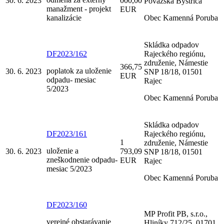
30. 6. 2023
000,00
Považská Bystrica
manažment - projekt
EUR
kanalizácie
Obec Kamenná Poruba
Skládka odpadov
DF2023/162
Rajeckého regiónu,
združenie, Námestie
366,75
poplatok za uloženie
30. 6. 2023
SNP 18/18, 01501
EUR
odpadu- mesiac
Rajec
5/2023
Obec Kamenná Poruba
Skládka odpadov
DF2023/161
Rajeckého regiónu,
1
združenie, Námestie
uloženie a
30. 6. 2023
793,09
SNP 18/18, 01501
zneškodnenie odpadu-
EUR
Rajec
mesiac 5/2023
Obec Kamenná Poruba
DF2023/160
MP Profit PB, s.r.o.,
verejné obstarávanie
Hliníky 712/25, 01701