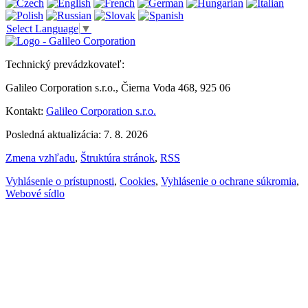
Select Language
▼
Technický prevádzkovateľ:
Galileo Corporation s.r.o., Čierna Voda 468, 925 06
Kontakt:
Galileo Corporation s.r.o.
Posledná aktualizácia: 7. 8. 2026
Zmena vzhľadu
,
Štruktúra stránok
,
RSS
Vyhlásenie o prístupnosti
,
Cookies
,
Vyhlásenie o ochrane súkromia
,
Webové sídlo