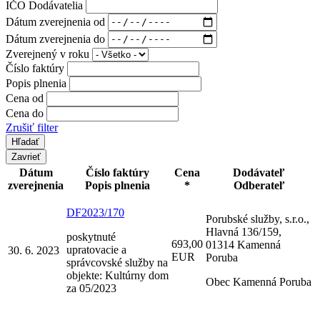
IČO Dodávatelia
Dátum zverejnenia od
Dátum zverejnenia do
Zverejnený v roku
Číslo faktúry
Popis plnenia
Cena od
Cena do
Zrušiť filter
Zavrieť
Dátum
Číslo faktúry
Cena
Dodávateľ
zverejnenia
Popis plnenia
*
Odberateľ
DF2023/170
Porubské služby, s.r.o.,
Hlavná 136/159,
poskytnuté
693,00
01314 Kamenná
upratovacie a
30. 6. 2023
EUR
Poruba
správcovské služby na
objekte: Kultúrny dom
Obec Kamenná Poruba
za 05/2023