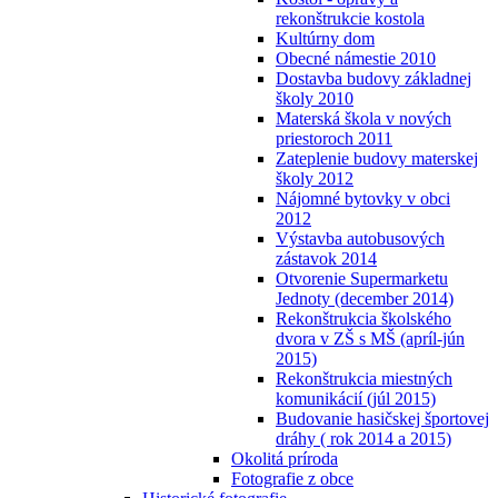
rekonštrukcie kostola
Kultúrny dom
Obecné námestie 2010
Dostavba budovy základnej
školy 2010
Materská škola v nových
priestoroch 2011
Zateplenie budovy materskej
školy 2012
Nájomné bytovky v obci
2012
Výstavba autobusových
zástavok 2014
Otvorenie Supermarketu
Jednoty (december 2014)
Rekonštrukcia školského
dvora v ZŠ s MŠ (apríl-jún
2015)
Rekonštrukcia miestných
komunikácií (júl 2015)
Budovanie hasičskej športovej
dráhy ( rok 2014 a 2015)
Okolitá príroda
Fotografie z obce