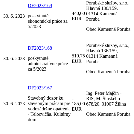
Porubské služby, s.r.o.,
DF2023/169
Hlavná 136/159,
440,00
01314 Kamenná
poskytnuté
30. 6. 2023
EUR
Poruba
ekonomické práce za
5/2023
Obec Kamenná Poruba
Porubské služby, s.r.o.,
DF2023/168
Hlavná 136/159,
519,75
01314 Kamenná
poskytnuté
30. 6. 2023
EUR
Poruba
administratívne práce
za 5/2023
Obec Kamenná Poruba
DF2023/167
Ing. Peter Majčin -
Stavebný dozor ku
1
RIS, M. Šinského
stavebným prácam pre
30. 6. 2023
185,00
678/20, 01007 Žilina
vodozádržné opatrenia
EUR
- Telocvičňa, Kultúrny
Obec Kamenná Poruba
dom