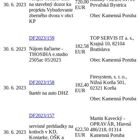
720,00
na stavebný dozor ku
30. 6. 2023
Považská Bystrica
EUR
projektu Vybudovanie
zberného dvora v obci
Obec Kamenná Poruba
KP
DF2023/159
TOP SERVIS IT a. s.,
Krajná 10, 82104
182,58
Nájom tlačiarne -
30. 6. 2023
Bratislava
EUR
THOSIHA e.studio
2505ac 05/2023
Obec Kamenná Poruba
Firesystem, s. r. o.,
DF2023/158
Nižná Korňa 501,
182,40
30. 6. 2023
02321 Korňa
EUR
štartér na auto DHZ
Obec Kamenná Poruba
DF2023/157
Martin Kavecký -
OPRAVÁR, Hlavná
servisné prehliadky na
622,50
486/218, 01314
kotloch v KD,
30. 6. 2023
EUR
Kamenná Poruba
Koniarke, OŠK a