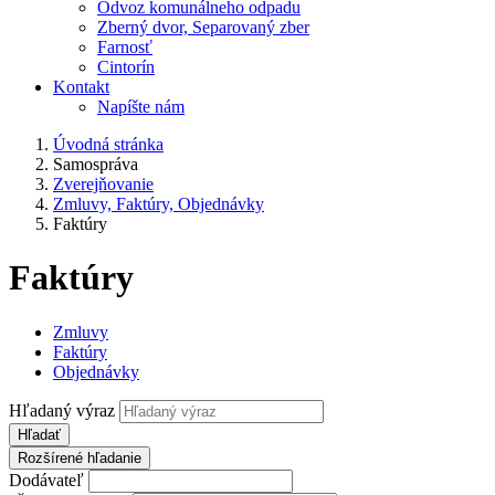
Odvoz komunálneho odpadu
Zberný dvor, Separovaný zber
Farnosť
Cintorín
Kontakt
Napíšte nám
Úvodná stránka
Samospráva
Zverejňovanie
Zmluvy, Faktúry, Objednávky
Faktúry
Faktúry
Zmluvy
Faktúry
Objednávky
Hľadaný výraz
Hľadať
Rozšírené hľadanie
Dodávateľ