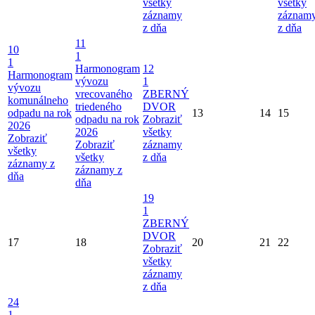
všetky
všetky
záznamy
záznam
z dňa
z dňa
11
10
1
1
Harmonogram
12
Harmonogram
vývozu
1
vývozu
vrecovaného
ZBERNÝ
komunálneho
triedeného
DVOR
odpadu na rok
13
14
15
odpadu na rok
Zobraziť
2026
2026
všetky
Zobraziť
Zobraziť
záznamy
všetky
všetky
z dňa
záznamy z
záznamy z
dňa
dňa
19
1
ZBERNÝ
DVOR
17
18
20
21
22
Zobraziť
všetky
záznamy
z dňa
24
1