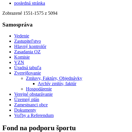
posledná stránka
Zobrazené
1551
-
1575
z 5094
Samospráva
Vedenie
Zastupiteľstvo
Hlavný kontrolór
Zasadania OZ
Komisie
VZN
Úradná tabuľa
Zverejňovanie
Zmluvy, Faktúry, Objednávky
Archív zmlúv, faktúr
Hospodárenie
Verejné obstarávanie
Územný plán
Zamestnanci obce
Dokumenty
Voľby a Referendum
Fond na podporu športu