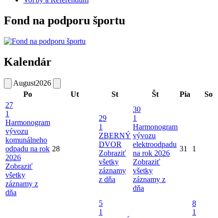
Fond na podporu športu
Kalendár
August
2026
Po
Ut
St
Št
Pia
So
27
30
1
29
1
Harmonogram
1
Harmonogram
vývozu
ZBERNÝ
vývozu
komunálneho
DVOR
elektroodpadu
odpadu na rok
28
31
1
Zobraziť
na rok 2026
2026
všetky
Zobraziť
Zobraziť
záznamy
všetky
všetky
z dňa
záznamy z
záznamy z
dňa
dňa
5
8
1
1