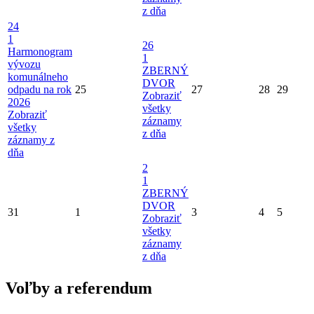
z dňa
24
1
26
Harmonogram
1
vývozu
ZBERNÝ
komunálneho
DVOR
odpadu na rok
25
27
28
29
Zobraziť
2026
všetky
Zobraziť
záznamy
všetky
z dňa
záznamy z
dňa
2
1
ZBERNÝ
DVOR
31
1
3
4
5
Zobraziť
všetky
záznamy
z dňa
Voľby a referendum