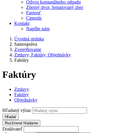
Odvoz komunálneho odpadu
Zberný dvor, Separovaný zber
Farnosť
Cintorín
Kontakt
Napíšte nám
Úvodná stránka
Samospráva
Zverejňovanie
Zmluvy, Faktúry, Objednávky
Faktúry
Faktúry
Zmluvy
Faktúry
Objednávky
Hľadaný výraz
Hľadať
Rozšírené hľadanie
Dodávateľ