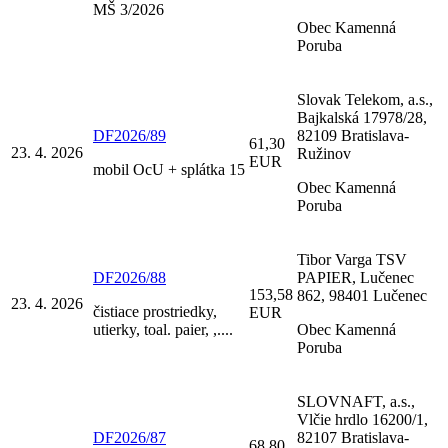
MŠ 3/2026
Obec Kamenná
Poruba
Slovak Telekom, a.s.,
Bajkalská 17978/28,
DF2026/89
82109 Bratislava-
61,30
23. 4. 2026
Ružinov
EUR
mobil OcU + splátka 15
Obec Kamenná
Poruba
Tibor Varga TSV
DF2026/88
PAPIER, Lučenec
153,58
862, 98401 Lučenec
23. 4. 2026
čistiace prostriedky,
EUR
utierky, toal. paier, ,....
Obec Kamenná
Poruba
SLOVNAFT, a.s.,
Vlčie hrdlo 16200/1,
DF2026/87
82107 Bratislava-
68,80