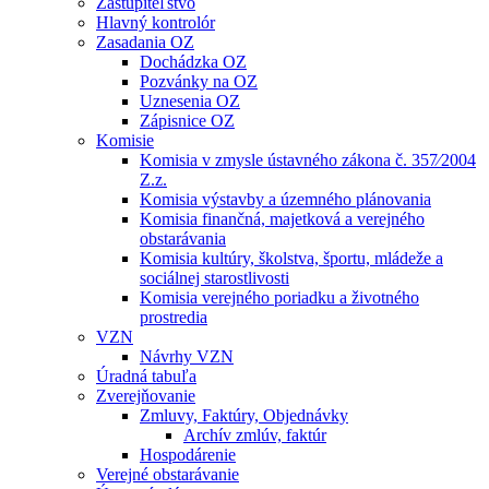
Zastupiteľstvo
Hlavný kontrolór
Zasadania OZ
Dochádzka OZ
Pozvánky na OZ
Uznesenia OZ
Zápisnice OZ
Komisie
Komisia v zmysle ústavného zákona č. 357⁄2004
Z.z.
Komisia výstavby a územného plánovania
Komisia finančná, majetková a verejného
obstarávania
Komisia kultúry, školstva, športu, mládeže a
sociálnej starostlivosti
Komisia verejného poriadku a životného
prostredia
VZN
Návrhy VZN
Úradná tabuľa
Zverejňovanie
Zmluvy, Faktúry, Objednávky
Archív zmlúv, faktúr
Hospodárenie
Verejné obstarávanie