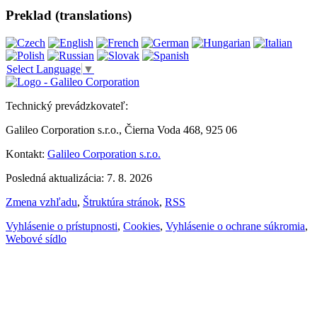
Preklad (translations)
Select Language
▼
Technický prevádzkovateľ:
Galileo Corporation s.r.o., Čierna Voda 468, 925 06
Kontakt:
Galileo Corporation s.r.o.
Posledná aktualizácia: 7. 8. 2026
Zmena vzhľadu
,
Štruktúra stránok
,
RSS
Vyhlásenie o prístupnosti
,
Cookies
,
Vyhlásenie o ochrane súkromia
,
Webové sídlo