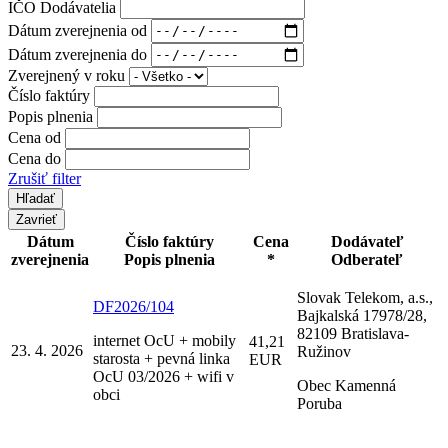
IČO Dodávatelia
Dátum zverejnenia od
Dátum zverejnenia do
Zverejnený v roku
Číslo faktúry
Popis plnenia
Cena od
Cena do
Zrušiť filter
Zavrieť
Dátum
Číslo faktúry
Cena
Dodávateľ
zverejnenia
Popis plnenia
*
Odberateľ
Slovak Telekom, a.s.,
DF2026/104
Bajkalská 17978/28,
82109 Bratislava-
internet OcU + mobily
41,21
23. 4. 2026
Ružinov
starosta + pevná linka
EUR
OcU 03/2026 + wifi v
Obec Kamenná
obci
Poruba