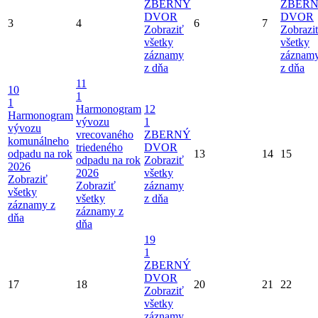
ZBERNÝ
ZBER
DVOR
DVOR
3
4
6
7
Zobraziť
Zobrazi
všetky
všetky
záznamy
záznam
z dňa
z dňa
11
10
1
1
Harmonogram
12
Harmonogram
vývozu
1
vývozu
vrecovaného
ZBERNÝ
komunálneho
triedeného
DVOR
odpadu na rok
13
14
15
odpadu na rok
Zobraziť
2026
2026
všetky
Zobraziť
Zobraziť
záznamy
všetky
všetky
z dňa
záznamy z
záznamy z
dňa
dňa
19
1
ZBERNÝ
DVOR
17
18
20
21
22
Zobraziť
všetky
záznamy