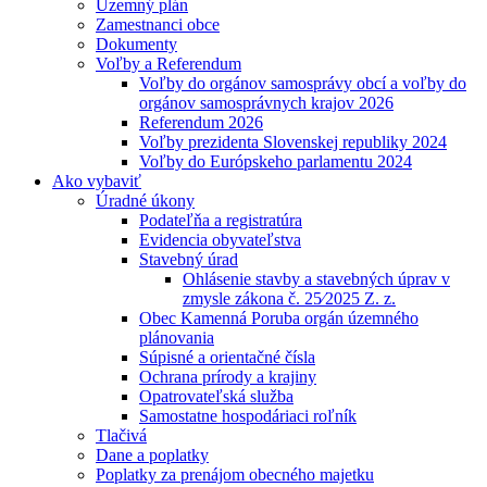
Územný plán
Zamestnanci obce
Dokumenty
Voľby a Referendum
Voľby do orgánov samosprávy obcí a voľby do
orgánov samosprávnych krajov 2026
Referendum 2026
Voľby prezidenta Slovenskej republiky 2024
Voľby do Európskeho parlamentu 2024
Ako vybaviť
Úradné úkony
Podateľňa a registratúra
Evidencia obyvateľstva
Stavebný úrad
Ohlásenie stavby a stavebných úprav v
zmysle zákona č. 25⁄2025 Z. z.
Obec Kamenná Poruba orgán územného
plánovania
Súpisné a orientačné čísla
Ochrana prírody a krajiny
Opatrovateľská služba
Samostatne hospodáriaci roľník
Tlačivá
Dane a poplatky
Poplatky za prenájom obecného majetku