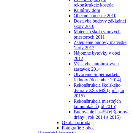
rekonštrukcie kostola
Kultúrny dom
Obecné námestie 2010
Dostavba budovy základnej
školy 2010
Materská škola v nových
priestoroch 2011
Zateplenie budovy materskej
školy 2012
Nájomné bytovky v obci
2012
Výstavba autobusových
zástavok 2014
Otvorenie Supermarketu
Jednoty (december 2014)
Rekonštrukcia školského
dvora v ZŠ s MŠ (apríl-jún
2015)
Rekonštrukcia miestných
komunikácií (júl 2015)
Budovanie hasičskej športovej
dráhy ( rok 2014 a 2015)
Okolitá príroda
Fotografie z obce