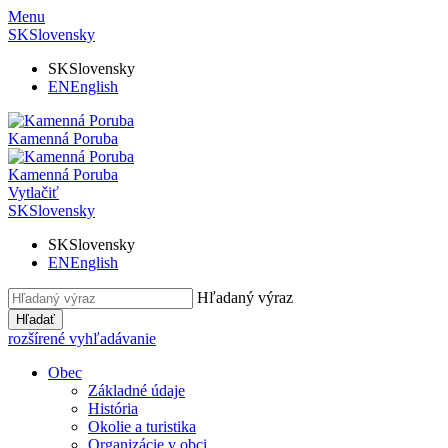
Menu
SK
Slovensky
SK
Slovensky
EN
English
Kamenná Poruba
Kamenná Poruba
Vytlačiť
SK
Slovensky
SK
Slovensky
EN
English
Hľadaný výraz
Hľadať
rozšírené vyhľadávanie
Obec
Základné údaje
História
Okolie a turistika
Organizácie v obci