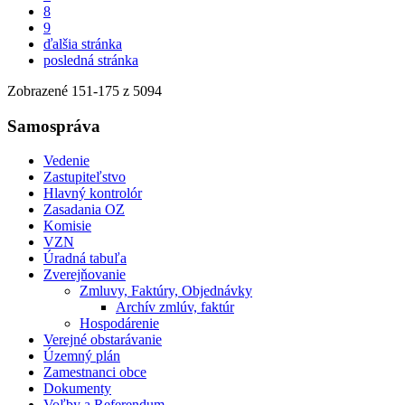
8
9
ďalšia stránka
posledná stránka
Zobrazené
151
-
175
z 5094
Samospráva
Vedenie
Zastupiteľstvo
Hlavný kontrolór
Zasadania OZ
Komisie
VZN
Úradná tabuľa
Zverejňovanie
Zmluvy, Faktúry, Objednávky
Archív zmlúv, faktúr
Hospodárenie
Verejné obstarávanie
Územný plán
Zamestnanci obce
Dokumenty
Voľby a Referendum