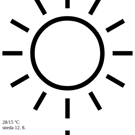
28/15 °C
streda
12. 8.