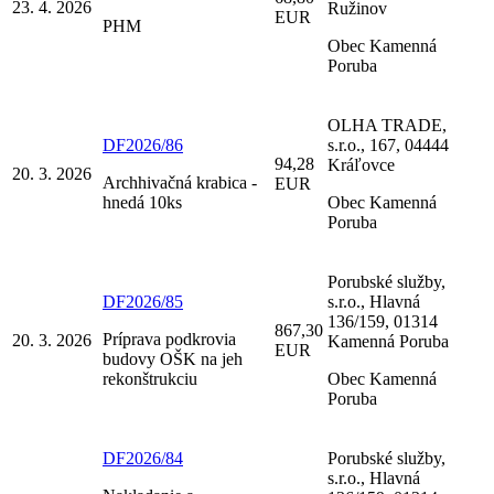
23. 4. 2026
Ružinov
EUR
PHM
Obec Kamenná
Poruba
OLHA TRADE,
DF2026/86
s.r.o., 167, 04444
94,28
Kráľovce
20. 3. 2026
Archhivačná krabica -
EUR
hnedá 10ks
Obec Kamenná
Poruba
Porubské služby,
DF2026/85
s.r.o., Hlavná
136/159, 01314
867,30
Príprava podkrovia
20. 3. 2026
Kamenná Poruba
EUR
budovy OŠK na jeh
rekonštrukciu
Obec Kamenná
Poruba
DF2026/84
Porubské služby,
s.r.o., Hlavná