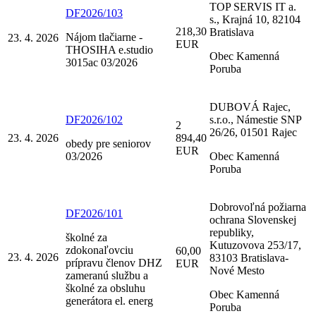
TOP SERVIS IT a.
DF2026/103
s., Krajná 10, 82104
218,30
Bratislava
Nájom tlačiarne -
23. 4. 2026
EUR
THOSIHA e.studio
Obec Kamenná
3015ac 03/2026
Poruba
DUBOVÁ Rajec,
DF2026/102
s.r.o., Námestie SNP
2
26/26, 01501 Rajec
23. 4. 2026
894,40
obedy pre seniorov
EUR
03/2026
Obec Kamenná
Poruba
Dobrovoľná požiarna
DF2026/101
ochrana Slovenskej
republiky,
školné za
Kutuzovova 253/17,
zdokonaľovciu
60,00
23. 4. 2026
83103 Bratislava-
prípravu členov DHZ
EUR
Nové Mesto
zameranú službu a
školné za obsluhu
Obec Kamenná
generátora el. energ
Poruba