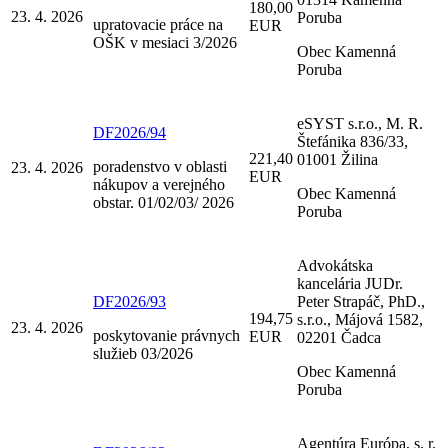
180,00
23. 4. 2026
Poruba
upratovacie práce na
EUR
OŠK v mesiaci 3/2026
Obec Kamenná
Poruba
eSYST s.r.o., M. R.
DF2026/94
Štefánika 836/33,
221,40
01001 Žilina
poradenstvo v oblasti
23. 4. 2026
EUR
nákupov a verejného
Obec Kamenná
obstar. 01/02/03/ 2026
Poruba
Advokátska
kancelária JUDr.
DF2026/93
Peter Strapáč, PhD.,
194,75
s.r.o., Májová 1582,
23. 4. 2026
poskytovanie právnych
EUR
02201 Čadca
služieb 03/2026
Obec Kamenná
Poruba
Agentúra Európa, s. r.