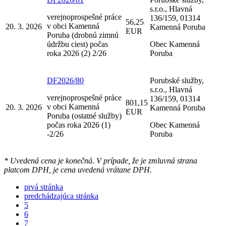
s.r.o., Hlavná
verejnoprospešné práce
136/159, 01314
56,25
v obci Kamenná
20. 3. 2026
Kamenná Poruba
EUR
Poruba (drobnú zimnú
údržbu ciest) počas
Obec Kamenná
roka 2026 (2) 2/26
Poruba
DF2026/80
Porubské služby,
s.r.o., Hlavná
verejnoprospešné práce
136/159, 01314
801,15
v obci Kamenná
20. 3. 2026
Kamenná Poruba
EUR
Poruba (ostatné služby)
počas roka 2026 (1)
Obec Kamenná
-2/26
Poruba
* Uvedená cena je konečná. V prípade, že je zmluvná strana
platcom DPH, je cena uvedená vrátane DPH.
prvá stránka
predchádzajúca stránka
5
6
7