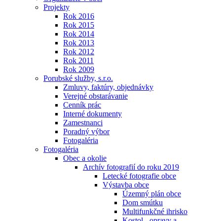
Projekty
Rok 2016
Rok 2015
Rok 2014
Rok 2013
Rok 2012
Rok 2011
Rok 2009
Porubské služby, s.r.o.
Zmluvy, faktúry, objednávky
Verejné obstarávanie
Cenník prác
Interné dokumenty
Zamestnanci
Poradný výbor
Fotogaléria
Fotogaléria
Obec a okolie
Archív fotografií do roku 2019
Letecké fotografie obce
Výstavba obce
Územný plán obce
Dom smútku
Multifunkčné ihrisko
Kostol - opravy a