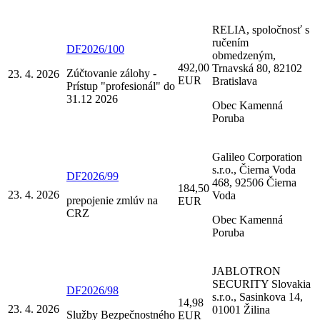
RELIA, spoločnosť s
ručením
DF2026/100
obmedzeným,
492,00
Trnavská 80, 82102
Zúčtovanie zálohy -
23. 4. 2026
EUR
Bratislava
Prístup "profesionál" do
31.12 2026
Obec Kamenná
Poruba
Galileo Corporation
s.r.o., Čierna Voda
DF2026/99
468, 92506 Čierna
184,50
23. 4. 2026
Voda
prepojenie zmlúv na
EUR
CRZ
Obec Kamenná
Poruba
JABLOTRON
SECURITY Slovakia
DF2026/98
s.r.o., Sasinkova 14,
14,98
23. 4. 2026
01001 Žilina
Služby Bezpečnostného
EUR