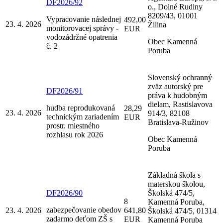
DF2026/92
o., Dolné Rudiny
8209/43, 01001
Vypracovanie následnej
492,00
23. 4. 2026
Žilina
monitorovacej správy -
EUR
vodozádržné opatrenia
Obec Kamenná
č. 2
Poruba
Slovenský ochranný
zväz autorský pre
DF2026/91
práva k hudobným
dielam, Rastislavova
hudba reprodukovaná
28,29
23. 4. 2026
914/3, 82108
technickým zariadením
EUR
Bratislava-Ružinov
prostr. miestného
rozhlasu rok 2026
Obec Kamenná
Poruba
Základná škola s
materskou školou,
DF2026/90
Školská 474/5,
8
Kamenná Poruba,
zabezpečovanie obedov
23. 4. 2026
641,80
Školská 474/5, 01314
zadarmo deťom ZŠ s
EUR
Kamenná Poruba