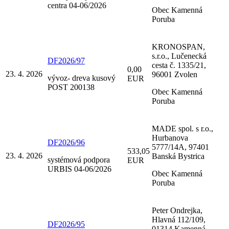
centra 04-06/2026
Obec Kamenná
Poruba
KRONOSPAN,
s.r.o., Lučenecká
DF2026/97
cesta č. 1335/21,
0,00
23. 4. 2026
96001 Zvolen
vývoz- dreva kusový
EUR
POST 200138
Obec Kamenná
Poruba
MADE spol. s r.o.,
Hurbanova
DF2026/96
5777/14A, 97401
533,05
23. 4. 2026
Banská Bystrica
systémová podpora
EUR
URBIS 04-06/2026
Obec Kamenná
Poruba
Peter Ondrejka,
Hlavná 112/109,
DF2026/95
01314 Kamenná